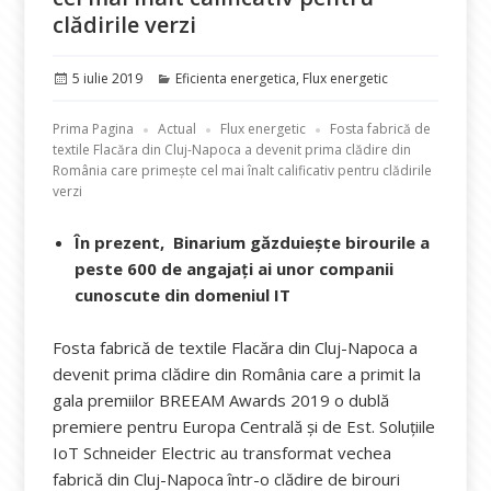
clădirile verzi
Publicat
Categorii
5 iulie 2019
Eficienta energetica
,
Flux energetic
pe
Prima Pagina
Actual
Flux energetic
Fosta fabrică de
textile Flacăra din Cluj-Napoca a devenit prima clădire din
România care primește cel mai înalt calificativ pentru clădirile
verzi
În prezent, Binarium găzduiește birourile a
peste 600 de angajați ai unor companii
cunoscute din domeniul IT
Fosta fabrică de textile Flacăra din Cluj-Napoca a
devenit prima clădire din România care a primit la
gala premiilor BREEAM Awards 2019 o dublă
premiere pentru Europa Centrală și de Est. Soluțiile
IoT Schneider Electric au transformat vechea
fabrică din Cluj-Napoca într-o clădire de birouri