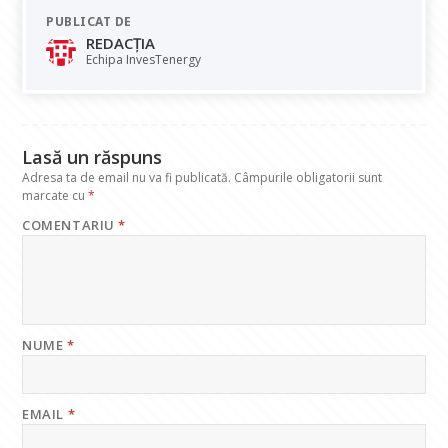
e
at
k
e
ai
PUBLICAT DE
b
s
e
gr
l
REDACȚIA
o
A
dI
a
Echipa InvesTenergy
o
p
n
m
k
p
Lasă un răspuns
Adresa ta de email nu va fi publicată.
Câmpurile obligatorii sunt
marcate cu
*
COMENTARIU
*
NUME
*
EMAIL
*