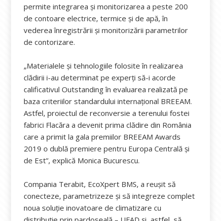
permite integrarea și monitorizarea a peste 200
de contoare electrice, termice și de apă, în
vederea înregistrării și monitorizării parametrilor
de contorizare.
„Materialele și tehnologiile folosite în realizarea
clădirii i-au determinat pe experți să-i acorde
calificativul Outstanding în evaluarea realizată pe
baza criteriilor standardului internațional BREEAM.
Astfel, proiectul de reconversie a terenului fostei
fabrici Flacăra a devenit prima clădire din România
care a primit la gala premiilor BREEAM Awards
2019 o dublă premiere pentru Europa Centrală și
de Est”, explică Monica Bucurescu.
Compania Terabit, EcoXpert BMS, a reușit să
conecteze, parametrizeze și să integreze complet
noua soluție inovatoare de climatizare cu
distribuție prin pardoseală – UFAD și, astfel, să