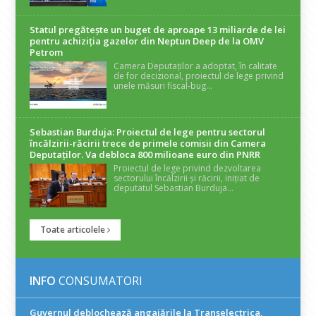
Statul pregătește un buget de aproape 13 miliarde de lei
pentru achiziția gazelor din Neptun Deep de la OMV
Petrom
Camera Deputaților a adoptat, în calitate
de for decizional, proiectul de lege privind
unele măsuri fiscal-bug...
Sebastian Burduja: Proiectul de lege pentru sectorul
încălzirii-răcirii trece de primele comisii din Camera
Deputaților. Va debloca 800 milioane euro din PNRR
Proiectul de lege privind dezvoltarea
sectorului încălzirii și răcirii, inițiat de
deputatul Sebastian Burduja...
Toate articolele
INFO
CONSUMATORI
Guvernul deblochează angajările la Transelectrica,