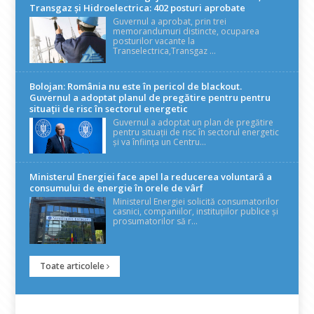
Transgaz și Hidroelectrica: 402 posturi aprobate
Guvernul a aprobat, prin trei
memorandumuri distincte, ocuparea
posturilor vacante la
Transelectrica,Transgaz ...
Bolojan: România nu este în pericol de blackout.
Guvernul a adoptat planul de pregătire pentru pentru
situații de risc în sectorul energetic
Guvernul a adoptat un plan de pregătire
pentru situații de risc în sectorul energetic
și va înființa un Centru...
Ministerul Energiei face apel la reducerea voluntară a
consumului de energie în orele de vârf
Ministerul Energiei solicită consumatorilor
casnici, companiilor, instituțiilor publice și
prosumatorilor să r...
Toate articolele