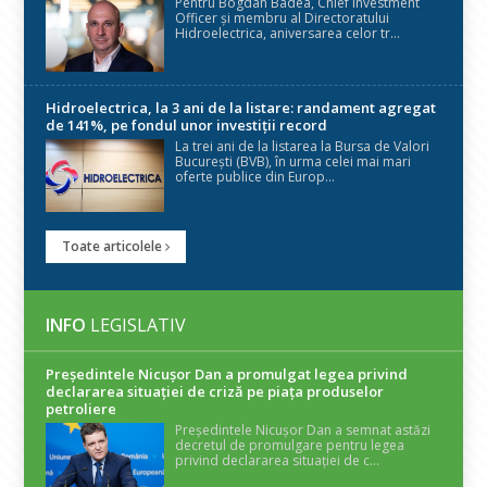
Pentru Bogdan Badea, Chief Investment
Officer și membru al Directoratului
Hidroelectrica, aniversarea celor tr...
Hidroelectrica, la 3 ani de la listare: randament agregat
de 141%, pe fondul unor investiții record
La trei ani de la listarea la Bursa de Valori
București (BVB), în urma celei mai mari
oferte publice din Europ...
Toate articolele
INFO
LEGISLATIV
Președintele Nicuşor Dan a promulgat legea privind
declararea situaţiei de criză pe piaţa produselor
petroliere
Președintele Nicușor Dan a semnat astăzi
decretul de promulgare pentru legea
privind declararea situației de c...