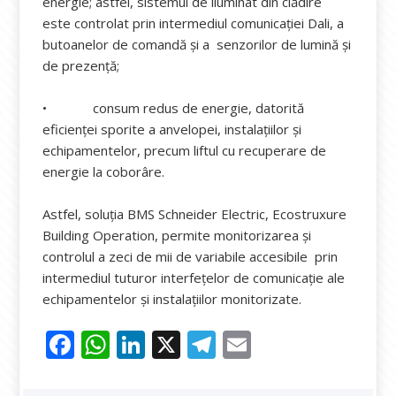
energie; astfel, sistemul de iluminat din clădire
este controlat prin intermediul comunicației Dali, a
butoanelor de comandă și a senzorilor de lumină și
de prezență;
• consum redus de energie, datorită
eficienței sporite a anvelopei, instalațiilor și
echipamentelor, precum liftul cu recuperare de
energie la coborâre.
Astfel, soluția BMS Schneider Electric, Ecostruxure
Building Operation, permite monitorizarea și
controlul a zeci de mii de variabile accesibile prin
intermediul tuturor interfețelor de comunicație ale
echipamentelor și instalațiilor monitorizate.
F
W
Li
X
T
E
ac
h
n
el
m