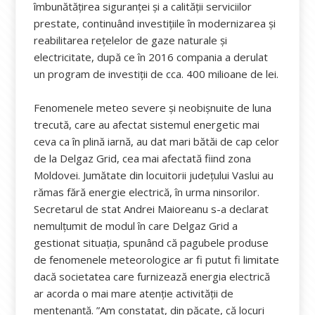
îmbunătăţirea siguranţei şi a calităţii serviciilor
prestate, continuând investiţiile în modernizarea şi
reabilitarea reţelelor de gaze naturale şi
electricitate, după ce în 2016 compania a derulat
un program de investiţii de cca. 400 milioane de lei.
Fenomenele meteo severe şi neobişnuite de luna
trecută, care au afectat sistemul energetic mai
ceva ca în plină iarnă, au dat mari bătăi de cap celor
de la Delgaz Grid, cea mai afectată fiind zona
Moldovei. Jumătate din locuitorii județului Vaslui au
rămas fără energie electrică, în urma ninsorilor.
Secretarul de stat Andrei Maioreanu s-a declarat
nemulțumit de modul în care Delgaz Grid a
gestionat situația, spunând că pagubele produse
de fenomenele meteorologice ar fi putut fi limitate
dacă societatea care furnizează energia electrică
ar acorda o mai mare atenţie activităţii de
mentenanţă. ”Am constatat, din păcate, că locuri