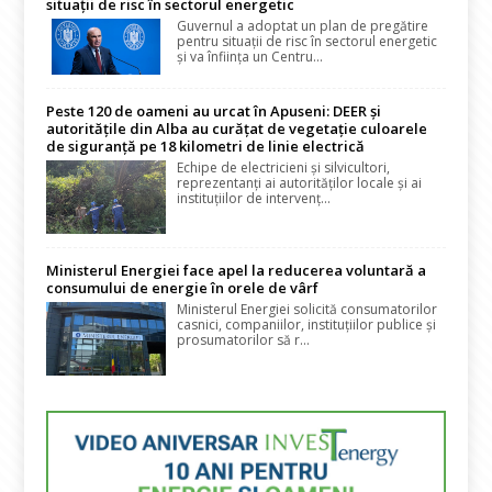
situații de risc în sectorul energetic
Guvernul a adoptat un plan de pregătire
pentru situații de risc în sectorul energetic
și va înființa un Centru...
Peste 120 de oameni au urcat în Apuseni: DEER și
autoritățile din Alba au curățat de vegetație culoarele
de siguranță pe 18 kilometri de linie electrică
Echipe de electricieni și silvicultori,
reprezentanți ai autorităților locale și ai
instituțiilor de intervenț...
Ministerul Energiei face apel la reducerea voluntară a
consumului de energie în orele de vârf
Ministerul Energiei solicită consumatorilor
casnici, companiilor, instituțiilor publice și
prosumatorilor să r...