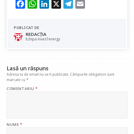
F
W
Li
X
T
E
ac
h
n
el
m
e
at
k
e
ai
PUBLICAT DE
b
s
e
gr
l
REDACȚIA
o
A
dI
a
Echipa InvesTenergy
o
p
n
m
k
p
Lasă un răspuns
Adresa ta de email nu va fi publicată.
Câmpurile obligatorii sunt
marcate cu
*
COMENTARIU
*
NUME
*