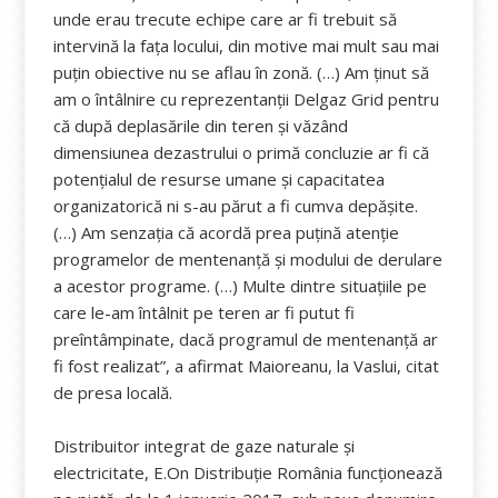
unde erau trecute echipe care ar fi trebuit să
intervină la faţa locului, din motive mai mult sau mai
puţin obiective nu se aflau în zonă. (…) Am ţinut să
am o întâlnire cu reprezentanţii Delgaz Grid pentru
că după deplasările din teren şi văzând
dimensiunea dezastrului o primă concluzie ar fi că
potenţialul de resurse umane şi capacitatea
organizatorică ni s-au părut a fi cumva depăşite.
(…) Am senzaţia că acordă prea puţină atenţie
programelor de mentenanţă şi modului de derulare
a acestor programe. (…) Multe dintre situaţiile pe
care le-am întâlnit pe teren ar fi putut fi
preîntâmpinate, dacă programul de mentenanţă ar
fi fost realizat”, a afirmat Maioreanu, la Vaslui, citat
de presa locală.
Distribuitor integrat de gaze naturale şi
electricitate, E.On Distribuție România funcţionează