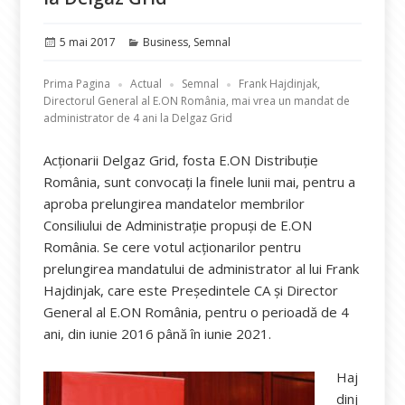
Publicat
Categorii
5 mai 2017
Business
,
Semnal
pe
Prima Pagina
Actual
Semnal
Frank Hajdinjak,
Directorul General al E.ON România, mai vrea un mandat de
administrator de 4 ani la Delgaz Grid
Acționarii Delgaz Grid, fosta E.ON Distribuţie
România, sunt convocați la finele lunii mai, pentru a
aproba prelungirea mandatelor membrilor
Consiliului de Administrație propuși de E.ON
România. Se cere votul acționarilor pentru
prelungirea mandatului de administrator al lui Frank
Hajdinjak, care este Președintele CA și Director
General al E.ON România, pentru o perioadă de 4
ani, din iunie 2016 până în iunie 2021.
Haj
dinj