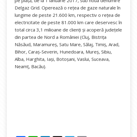
pe piaţă, de la 1 ianuarie 2017, sub noua denumire
Delgaz Grid. Operează o reţea de gaze naturale în
lungime de peste 21.600 km, respectiv o reţea de
electricitate de peste 81.000 km care deservesc în
total circa 3,1 milioane de clienţi şi acoperă judeţele
din partea de Nord a României (Cluj, Bistriţa
Năsăud, Maramureş, Satu Mare, Sălaj, Timiş, Arad,
Bihor, Caraş-Severin, Hunedoara, Mureş, Sibiu,
Alba, Harghita, Iaşi, Botoşani, Vaslui, Suceava,
Neamţ, Bacău).