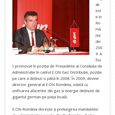
ak
est
e în
Ro
mâ
nia
din
200
4. A
fos
t promovat în poziția de Președinte al Consiliului de
Administrație în cadrul E.ON Gaz Distribuție, poziție
pe care a deținut-o până în 2008. În 2009, devine
director general al E.ON România, odată cu
unificarea afacerilor din gaz și energie deținute de
gigantul german pe piața locală.
E.ON România dorește și prelungirea mandatelor