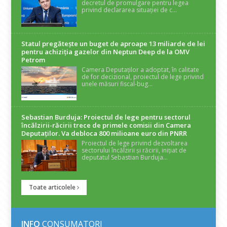
decretul de promulgare pentru legea
privind declararea situației de c...
Statul pregătește un buget de aproape 13 miliarde de lei
pentru achiziția gazelor din Neptun Deep de la OMV
Petrom
Camera Deputaților a adoptat, în calitate
de for decizional, proiectul de lege privind
unele măsuri fiscal-bug...
Sebastian Burduja: Proiectul de lege pentru sectorul
încălzirii-răcirii trece de primele comisii din Camera
Deputaților. Va debloca 800 milioane euro din PNRR
Proiectul de lege privind dezvoltarea
sectorului încălzirii și răcirii, inițiat de
deputatul Sebastian Burduja...
Toate articolele
INFO
CONSUMATORI