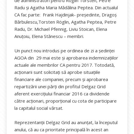
de administratori pentru Roglin Torsten, Petre
Radu și Agatha Maria Mădălina Peptea. Din actualul
CA fac parte: Frank Hajdinjak- președinte, Dragoş
Bărbulescu,Torsten Röglin, Agatha Peptea, Petre
Radu, Dr. Michael Pfennig, Liviu Stoican, Elena
Anuțoiu, Elena Stănescu – membri.
Un punct nou introdus pe ordinea de zi a ședinței
AGOA din 29 mai este și aprobarea indemnizațiilor
actuale ale membrilor CA pentru 2017. Totodată,
acționarii sunt solicitați să aprobe situațiile
financiare ale companiei, precum și aprobarea
repartizării unei părți din profitul Delgaz Grid
aferent exercițiului financiar 2016 ca dividende
către acționari, proporțional cu cota de participare
la capitalul social vărsat.
Reprezentanții Delgaz Grid au anunțat, la începutul
anului, că au ca prioritate principală în acest an