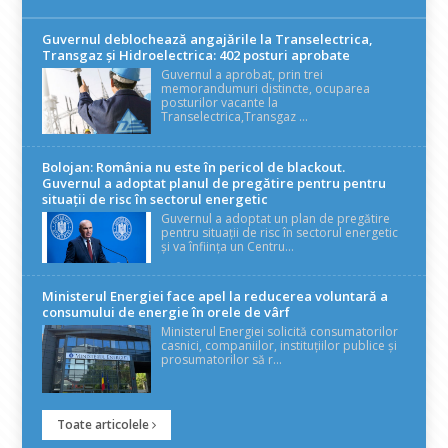
Guvernul deblochează angajările la Transelectrica,
Transgaz și Hidroelectrica: 402 posturi aprobate
Guvernul a aprobat, prin trei
memorandumuri distincte, ocuparea
posturilor vacante la
Transelectrica,Transgaz ...
Bolojan: România nu este în pericol de blackout.
Guvernul a adoptat planul de pregătire pentru pentru
situații de risc în sectorul energetic
Guvernul a adoptat un plan de pregătire
pentru situații de risc în sectorul energetic
și va înființa un Centru...
Ministerul Energiei face apel la reducerea voluntară a
consumului de energie în orele de vârf
Ministerul Energiei solicită consumatorilor
casnici, companiilor, instituțiilor publice și
prosumatorilor să r...
Toate articolele