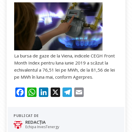
La bursa de gaze de la Viena, indicele CEGH Front
Month Index pentru luna iunie 2019 a scăzut la
echivalentul a 76,51 lei pe MWh, de la 81,56 de lei
pe MWh în luna mai, conform Agerpres.
F
W
Li
X
T
E
ac
h
n
el
m
e
at
k
e
ai
PUBLICAT DE
b
s
e
gr
l
REDACȚIA
o
A
dI
a
Echipa InvesTenergy