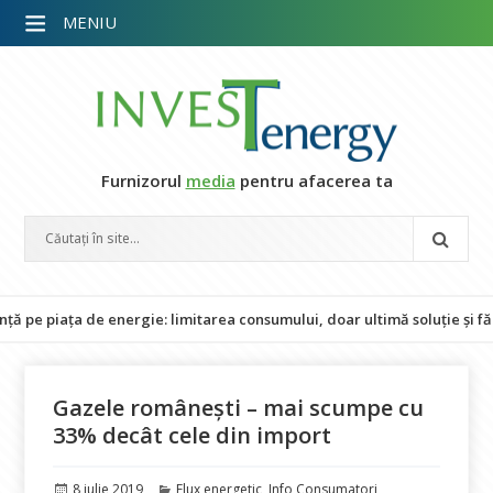
MENIU
Furnizorul
media
pentru afacerea ta
iața de energie: limitarea consumului, doar ultimă soluție și fără im
Gazele românești – mai scumpe cu
33% decât cele din import
Publicat
Categorii
8 iulie 2019
Flux energetic
,
Info Consumatori