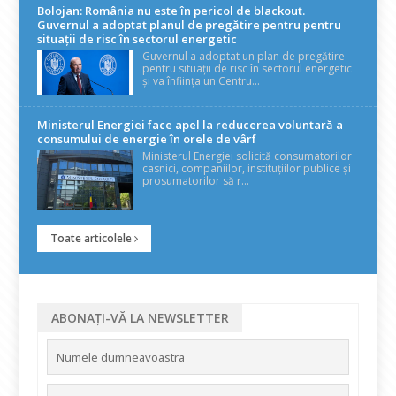
Bolojan: România nu este în pericol de blackout.
Guvernul a adoptat planul de pregătire pentru pentru
situații de risc în sectorul energetic
Guvernul a adoptat un plan de pregătire
pentru situații de risc în sectorul energetic
și va înființa un Centru...
Ministerul Energiei face apel la reducerea voluntară a
consumului de energie în orele de vârf
Ministerul Energiei solicită consumatorilor
casnici, companiilor, instituțiilor publice și
prosumatorilor să r...
Toate articolele
ABONAȚI-VĂ LA NEWSLETTER