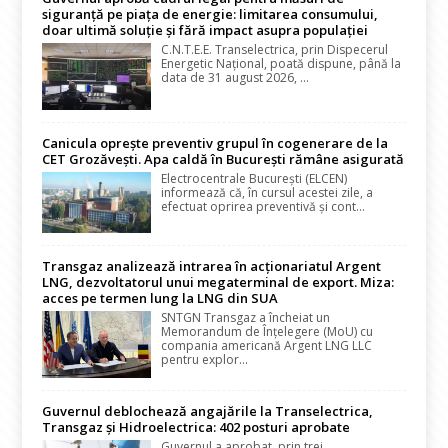
siguranță pe piața de energie: limitarea consumului,
doar ultimă soluție și fără impact asupra populației
C.N.T.E.E. Transelectrica, prin Dispecerul
Energetic Național, poată dispune, până la
data de 31 august 2026, ...
Canicula oprește preventiv grupul în cogenerare de la
CET Grozăvești. Apa caldă în București rămâne asigurată
Electrocentrale București (ELCEN)
informează că, în cursul acestei zile, a
efectuat oprirea preventivă și cont...
Transgaz analizează intrarea în acționariatul Argent
LNG, dezvoltatorul unui megaterminal de export. Miza:
acces pe termen lung la LNG din SUA
SNTGN Transgaz a încheiat un
Memorandum de Înțelegere (MoU) cu
compania americană Argent LNG LLC
pentru explor...
Guvernul deblochează angajările la Transelectrica,
Transgaz și Hidroelectrica: 402 posturi aprobate
Guvernul a aprobat, prin trei