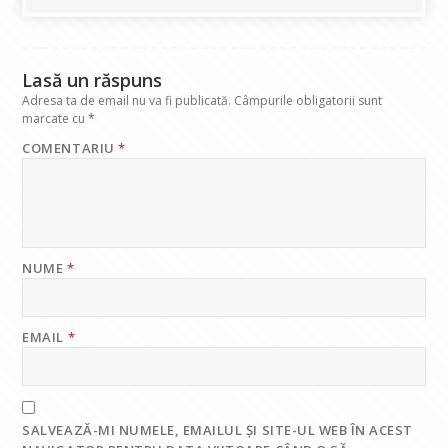
o
p
n
m
k
p
Lasă un răspuns
Adresa ta de email nu va fi publicată.
Câmpurile obligatorii sunt
marcate cu
*
COMENTARIU
*
NUME
*
EMAIL
*
SALVEAZĂ-MI NUMELE, EMAILUL ȘI SITE-UL WEB ÎN ACEST