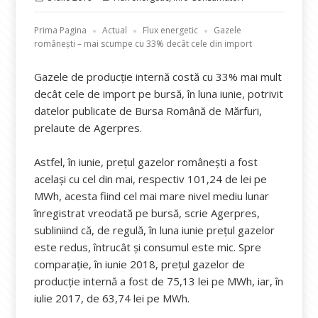
pe
Prima Pagina
Actual
Flux energetic
Gazele
românești – mai scumpe cu 33% decât cele din import
Gazele de producţie internă costă cu 33% mai mult
decât cele de import pe bursă, în luna iunie, potrivit
datelor publicate de Bursa Română de Mărfuri,
prelaute de Agerpres.
Astfel, în iunie, preţul gazelor româneşti a fost
acelaşi cu cel din mai, respectiv 101,24 de lei pe
MWh, acesta fiind cel mai mare nivel mediu lunar
înregistrat vreodată pe bursă, scrie Agerpres,
subliniind că, de regulă, în luna iunie preţul gazelor
este redus, întrucât şi consumul este mic. Spre
comparaţie, în iunie 2018, preţul gazelor de
producţie internă a fost de 75,13 lei pe MWh, iar, în
iulie 2017, de 63,74 lei pe MWh.