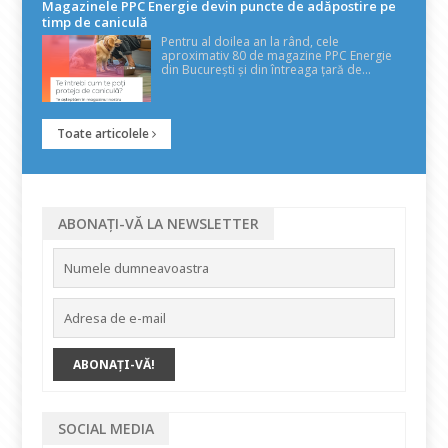
Magazinele PPC Energie devin puncte de adăpostire pe
timp de caniculă
Pentru al doilea an la rând, cele
aproximativ 80 de magazine PPC Energie
din București și din întreaga țară de...
Toate articolele
ABONAȚI-VĂ LA NEWSLETTER
SOCIAL MEDIA