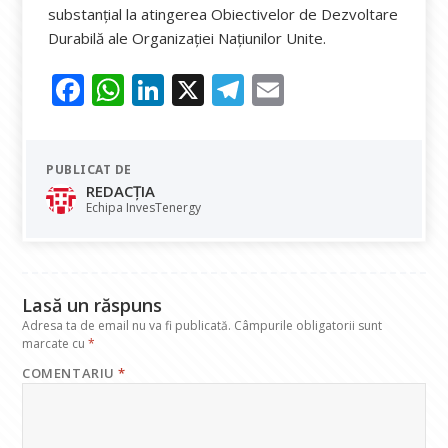
substanțial la atingerea Obiectivelor de Dezvoltare
Durabilă ale Organizației Națiunilor Unite.
F
W
Li
X
T
E
ac
h
n
el
m
e
at
k
e
ai
PUBLICAT DE
b
s
e
gr
l
REDACȚIA
o
A
dI
a
Echipa InvesTenergy
o
p
n
m
k
p
Lasă un răspuns
Adresa ta de email nu va fi publicată.
Câmpurile obligatorii sunt
marcate cu
*
COMENTARIU
*