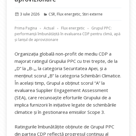
Publicat
Categorii
3 iulie 2026
CSR
,
Flux energetic
,
Stiri externe
pe
Prima Pagina
Actual
Flux energetic
Grupul PPC:
performanță îmbunătățită în evaluarea CDP pentru climă, apă
și lanțul de aprovizionare
Organizația globală non-profit de mediu CDP a
majorat ratingul Grupului PPC cu trei trepte, de la
„D” la „B-„, la categoria Securitatea Apei, și a
menținut scorul „B” la categoria Schimbări Climatice.
În același timp, Grupul a obținut scorul “A” la
evaluarea Supplier Engagement Assessment
(SEA), care recunoaște eforturile Grupului de a
implica furnizorii în inițiative legate de schimbările
climatice și în gestionarea emisiilor Scope 3.
Ratingurile îmbunătățite obținute de Grupul PPC
din partea CDP reflectă progresul continuu al