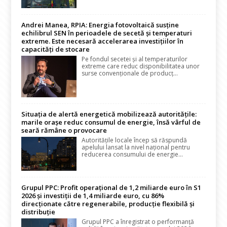
Andrei Manea, RPIA: Energia fotovoltaică susține
echilibrul SEN în perioadele de secetă și temperaturi
extreme. Este necesară accelerarea investițiilor în
capacități de stocare
Pe fondul secetei și al temperaturilor
extreme care reduc disponibilitatea unor
surse convenționale de producț...
Situația de alertă energetică mobilizează autoritățile:
marile orașe reduc consumul de energie, însă vârful de
seară rămâne o provocare
Autoritățile locale încep să răspundă
apelului lansat la nivel național pentru
reducerea consumului de energie...
Grupul PPC: Profit operațional de 1,2 miliarde euro în S1
2026 și investiții de 1,4 miliarde euro, cu 86%
direcționate către regenerabile, producție flexibilă și
distribuție
Grupul PPC a înregistrat o performanță