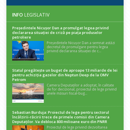
INFO
LEGISLATIV
Președintele Nicuşor Dan a promulgat legea privind
declararea situaţiei de criză pe piaţa produselor
petroliere
Președintele Nicușor Dan a semnat astăzi
decretul de promulgare pentru legea
privind declararea situației de c...
Statul pregătește un buget de aproape 13 miliarde de lei
pentru achiziția gazelor din Neptun Deep de la OMV
Petrom
Camera Deputaților a adoptat, în calitate
de for decizional, proiectul de lege privind
unele măsuri fiscal-bug...
Sebastian Burduja: Proiectul de lege pentru sectorul
încălzirii-răcirii trece de primele comisii din Camera
Deputaților. Va debloca 800 milioane euro din PNRR
Proiectul de lege privind dezvoltarea