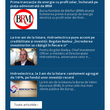
Prima tranzacție de energie cu profil solar, încheiată pe
piața administrată de BRM
Bursa Română de Mărfuri (BRM) anunță
încheierea primei tranzacții de energie
electrică cu profil solar din Rom...
La trei ani de la listare, Hidroelectrica pune accent pe
credibilitate și investiții. Bogdan Badea: „Încrederea
investitorilor se câștigă în fiecare zi”
Pentru Bogdan Badea, Chief Investment
Officer și membru al Directoratului
Hidroelectrica, aniversarea celor tr...
Hidroelectrica, la 3 ani de la listare: randament agregat
de 141%, pe fondul unor investiții record
La trei ani de la listarea la Bursa de Valori
București (BVB), în urma celei mai mari
oferte publice din Europ...
Toate articolele