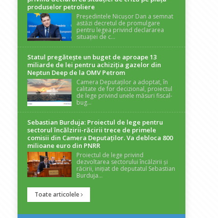
produselor petroliere
Președintele Nicușor Dan a semnat
astăzi decretul de promulgare
pentru legea privind declararea
situației de c...
Statul pregătește un buget de aproape 13
miliarde de lei pentru achiziția gazelor din
Neptun Deep de la OMV Petrom
Camera Deputaților a adoptat, în
calitate de for decizional, proiectul
de lege privind unele măsuri fiscal-
bug...
Sebastian Burduja: Proiectul de lege pentru
sectorul încălzirii-răcirii trece de primele
comisii din Camera Deputaților. Va debloca 800
milioane euro din PNRR
Proiectul de lege privind
dezvoltarea sectorului încălzirii și
răcirii, inițiat de deputatul Sebastian
Burduja...
Toate articolele