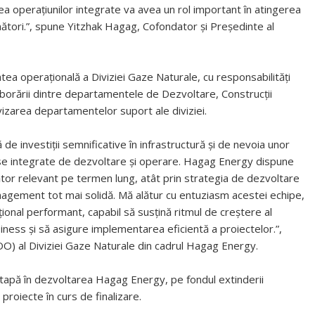
ea operațiunilor integrate va avea un rol important în atingerea
mători.”, spune Yitzhak Hagag, Cofondator și Președinte al
tea operațională a Diviziei Gaze Naturale, cu responsabilități
borării dintre departamentele de Dezvoltare, Construcții
rvizarea departamentelor suport ale diviziei.
e investiții semnificative în infrastructură și de nevoia unor
ese integrate de dezvoltare și operare. Hagag Energy dispune
tor relevant pe termen lung, atât prin strategia de dezvoltare
management tot mai solidă. Mă alătur cu entuziasm acestei echipe,
ional performant, capabil să susțină ritmul de creștere al
business și să asigure implementarea eficientă a proiectelor.”,
OO) al Diviziei Gaze Naturale din cadrul Hagag Energy.
apă în dezvoltarea Hagag Energy, pe fondul extinderii
 proiecte în curs de finalizare.