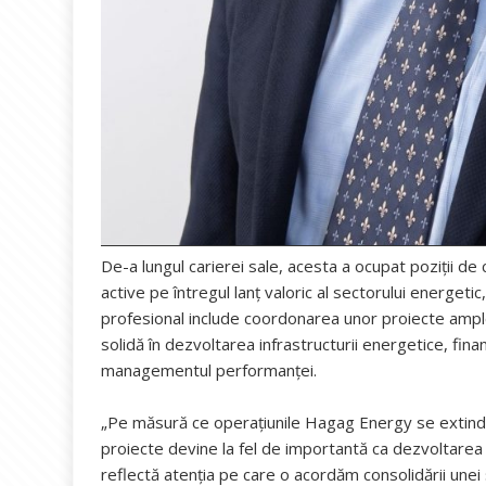
De-a lungul carierei sale, acesta a ocupat poziții d
active pe întregul lanț valoric al sectorului energetic
profesional include coordonarea unor proiecte ample 
solidă în dezvoltarea infrastructurii energetice, fina
managementul performanței.
„Pe măsură ce operațiunile Hagag Energy se extind,
proiecte devine la fel de importantă ca dezvoltarea 
reflectă atenția pe care o acordăm consolidării une