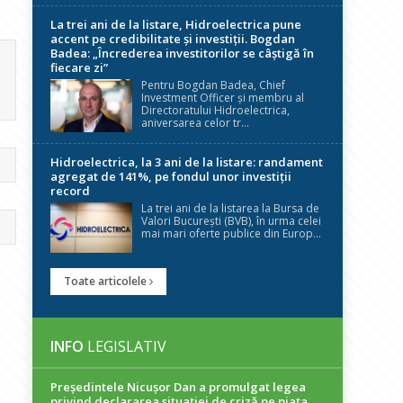
La trei ani de la listare, Hidroelectrica pune
accent pe credibilitate și investiții. Bogdan
Badea: „Încrederea investitorilor se câștigă în
fiecare zi”
Pentru Bogdan Badea, Chief
Investment Officer și membru al
Directoratului Hidroelectrica,
aniversarea celor tr...
Hidroelectrica, la 3 ani de la listare: randament
agregat de 141%, pe fondul unor investiții
record
La trei ani de la listarea la Bursa de
Valori București (BVB), în urma celei
mai mari oferte publice din Europ...
Toate articolele
INFO
LEGISLATIV
Președintele Nicuşor Dan a promulgat legea
privind declararea situaţiei de criză pe piaţa