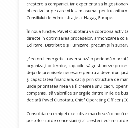
creștere a companiei, iar experiența sa în gestionar
obiectivelor pe care ni le-am asumat pentru anii ur
Consiliului de Administrație al Hagag Europe.
În noua funcție, Pavel Ciubotaru va coordona activita
directe în optimizarea proceselor, armonizarea cola
Edilitare, Distribuție și Furnizare, precum și în supe
„Sectorul energetic traversează o perioadă marcată d
organizații puternice, capabile să gestioneze proc
deja de premisele necesare pentru a deveni un jucă
și capacitatea financiară, cât și prin structura de 
unde prioritatea mea va fi crearea unui cadru operaț
companiei, să valorifice sinergiile dintre liniile de 
declară Pavel Ciubotaru, Chief Operating Officer (C
Consolidarea echipei executive marchează o nouă et
portofoliului de concesiuni și al creșterii volumului de