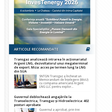
ARTICOLE RECOMANDATE
Transgaz analizează intrarea în acționariatul
Argent LNG, dezvoltatorul unui megaterminal
de export. Miza: acces pe termen lung la LNG
din SUA
SNTGN Transgaz a încheiat un
Memorandum de Înțelegere (MoU)
cu compania americană Argent
LNG LLC pentru explor...
Guvernul deblochează angajările la
Transelectrica, Transgaz și Hidroelectrica: 402
posturi aprobate
Guvernul a aprobat, prin trei