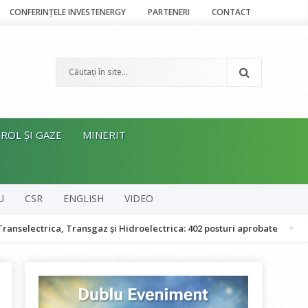
CONFERINȚELE INVESTENERGY
PARTENERI
CONTACT
ROL ȘI GAZE
MINERIT
U
CSR
ENGLISH
VIDEO
a, Transgaz și Hidroelectrica: 402 posturi aprobate
Bolojan: Ro