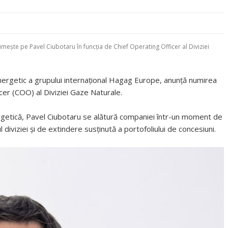
mește pe Pavel Ciubotaru în funcția de Chief Operating Officer al Diviziei
nergetic a grupului internațional Hagag Europe, anunță numirea
icer (COO) al Diviziei Gaze Naturale.
rgetică, Pavel Ciubotaru se alătură companiei într-un moment de
 diviziei și de extindere susținută a portofoliului de concesiuni.