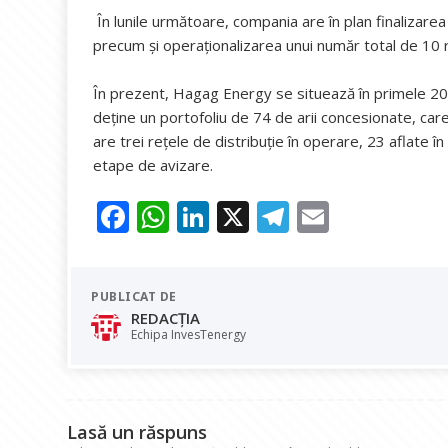
În lunile următoare, compania are în plan finalizarea 
precum și operaționalizarea unui număr total de 10 reț
În prezent, Hagag Energy se situează în primele 20 de 
deține un portofoliu de 74 de arii concesionate, care
are trei rețele de distribuție în operare, 23 aflate în
etape de avizare.
F
W
Li
X
T
E
ac
h
n
el
m
e
at
k
e
ai
PUBLICAT DE
b
s
e
gr
l
REDACȚIA
o
A
dI
a
Echipa InvesTenergy
o
p
n
m
k
p
Lasă un răspuns