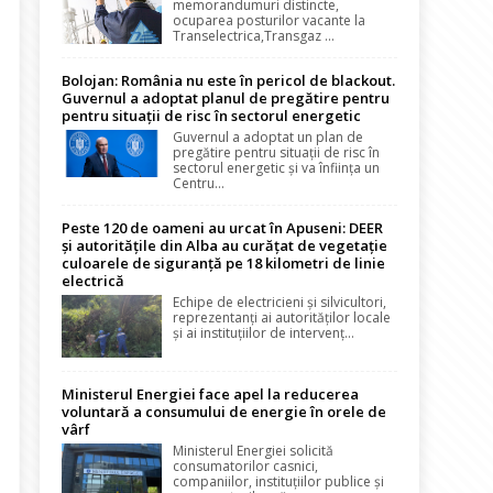
memorandumuri distincte,
ocuparea posturilor vacante la
Transelectrica,Transgaz ...
Bolojan: România nu este în pericol de blackout.
Guvernul a adoptat planul de pregătire pentru
pentru situații de risc în sectorul energetic
Guvernul a adoptat un plan de
pregătire pentru situații de risc în
sectorul energetic și va înființa un
Centru...
Peste 120 de oameni au urcat în Apuseni: DEER
și autoritățile din Alba au curățat de vegetație
culoarele de siguranță pe 18 kilometri de linie
electrică
Echipe de electricieni și silvicultori,
reprezentanți ai autorităților locale
și ai instituțiilor de intervenț...
Ministerul Energiei face apel la reducerea
voluntară a consumului de energie în orele de
vârf
Ministerul Energiei solicită
consumatorilor casnici,
companiilor, instituțiilor publice și