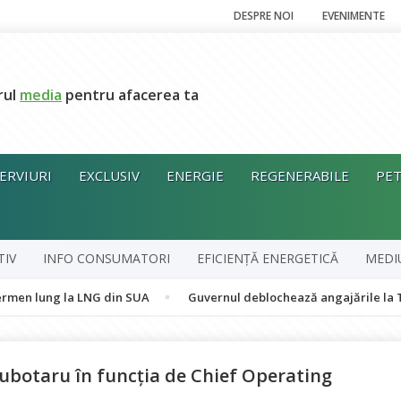
DESPRE NOI
EVENIMENTE
rul
media
pentru afacerea ta
ERVIURI
EXCLUSIV
ENERGIE
REGENERABILE
PET
TIV
INFO CONSUMATORI
EFICIENȚĂ ENERGETICĂ
MEDI
 la LNG din SUA
Guvernul deblochează angajările la Transelectric
ubotaru în funcția de Chief Operating