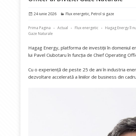
Publicat
Categorii
24 iunie 2026
Flux energetic
,
Petrol si gaze
pe
Prima Pagina
Actual
Flux energetic
Hagag Energy îl nu
Gaze Naturale
Hagag Energy, platforma de investiții în domeniul e
lui Pavel Ciubotaru în funcția de Chief Operating Off
Cu o experiență de peste 25 de ani în industria ene
dezvoltare accelerată a liniilor de business din cadrul