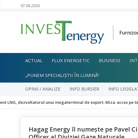
07.08.2026
Furnizo
ACTUAL
FLUX ENERGETIC
BUSINESS
INT
„PUNEM SPECIALIȘTII ÎN LUMINĂ”
OPINII / ANALIZE
INFO BURSIER
INFO LEGISLA
ezvoltatorul unui megaterminal de export. Miza: acces pe termen lung
Hagag Energy îl numește pe Pavel Ci
Officer al Diviziei Gaze Naturale