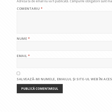
Adresa ta de email nu va fi publicată.
Câmpurile obligatorii sunt m
COMENTARIU
*
NUME
*
EMAIL
*
SALVEAZĂ-MI NUMELE, EMAILUL ȘI SITE-UL WEB ÎN AC