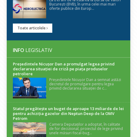
București (BVB), în urma celei mai mari
oferte publice din Europ...
Toate articolele
INFO
LEGISLATIV
Președintele Nicuşor Dan a promulgat legea privind
declararea situaţiei de criză pe piaţa produselor
petroliere
Președintele Nicușor Dan a semnat astăzi
decretul de promulgare pentru legea
privind declararea situației de c...
Statul pregătește un buget de aproape 13 miliarde de lei
pentru achiziția gazelor din Neptun Deep de la OMV
Petrom
Camera Deputaților a adoptat, în calitate
de for decizional, proiectul de lege privind
unele măsuri fiscal-bug...