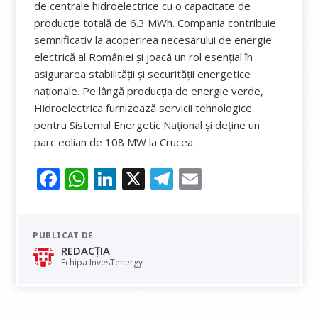
de centrale hidroelectrice cu o capacitate de
producție totală de 6.3 MWh. Compania contribuie
semnificativ la acoperirea necesarului de energie
electrică al României și joacă un rol esențial în
asigurarea stabilității și securității energetice
naționale. Pe lângă producția de energie verde,
Hidroelectrica furnizează servicii tehnologice
pentru Sistemul Energetic Național și deține un
parc eolian de 108 MW la Crucea.
F
W
Li
X
T
E
ac
h
n
el
m
e
at
k
e
ai
PUBLICAT DE
b
s
e
gr
l
REDACȚIA
o
A
dI
a
Echipa InvesTenergy
o
p
n
m
k
p