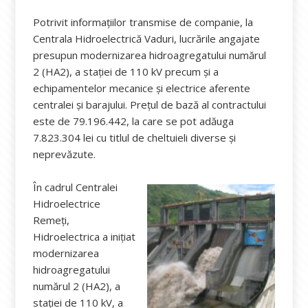
Potrivit informațiilor transmise de companie, la
Centrala Hidroelectrică Vaduri, lucrările angajate
presupun modernizarea hidroagregatului numărul
2 (HA2), a stației de 110 kV precum și a
echipamentelor mecanice și electrice aferente
centralei și barajului. Prețul de bază al contractului
este de 79.196.442, la care se pot adăuga
7.823.304 lei cu titlul de cheltuieli diverse și
neprevăzute.
În cadrul Centralei
Hidroelectrice
Remeți,
Hidroelectrica a inițiat
modernizarea
hidroagregatului
numărul 2 (HA2), a
stației de 110 kV, a