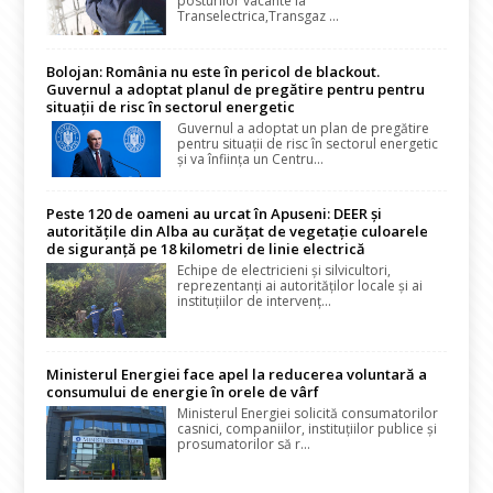
posturilor vacante la
Transelectrica,Transgaz ...
Bolojan: România nu este în pericol de blackout.
Guvernul a adoptat planul de pregătire pentru pentru
situații de risc în sectorul energetic
Guvernul a adoptat un plan de pregătire
pentru situații de risc în sectorul energetic
și va înființa un Centru...
Peste 120 de oameni au urcat în Apuseni: DEER și
autoritățile din Alba au curățat de vegetație culoarele
de siguranță pe 18 kilometri de linie electrică
Echipe de electricieni și silvicultori,
reprezentanți ai autorităților locale și ai
instituțiilor de intervenț...
Ministerul Energiei face apel la reducerea voluntară a
consumului de energie în orele de vârf
Ministerul Energiei solicită consumatorilor
casnici, companiilor, instituțiilor publice și
prosumatorilor să r...