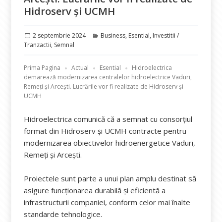
Hidroserv și UCMH
Publicat
Categorii
2 septembrie 2024
Business
,
Esential
,
Investitii /
pe
Tranzactii
,
Semnal
Prima Pagina
Actual
Esential
Hidroelectrica
demarează modernizarea centralelor hidroelectrice Vaduri,
Remeți și Arcești. Lucrările vor fi realizate de Hidroserv și
UCMH
Hidroelectrica comunică că a semnat cu consorțiul
format din Hidroserv și UCMH contracte pentru
modernizarea obiectivelor hidroenergetice Vaduri,
Remeți și Arcești.
Proiectele sunt parte a unui plan amplu destinat să
asigure funcționarea durabilă și eficientă a
infrastructurii companiei, conform celor mai înalte
standarde tehnologice.