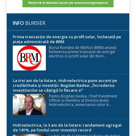
INFO
BURSIER
Prima tranzacție de energie cu profil solar, încheiată pe
piața administrată de BRM
Bursa Română de Mărfuri (BRM) anunță
încheierea primei tranzacții de energie
electrică cu profil solar din Rom...
La trei ani de la listare, Hidroelectrica pune accent pe
credibilitate și investiții. Bogdan Badea: „Încrederea
investitorilor se câștigă în fiecare zi”
Pentru Bogdan Badea, Chief Investment
Officer și membru al Directoratului
Hidroelectrica, aniversarea celor tr...
Hidroelectrica, la 3 ani de la listare: randament agregat
de 141%, pe fondul unor investiții record
La trei ani de la listarea la Bursa de Valori