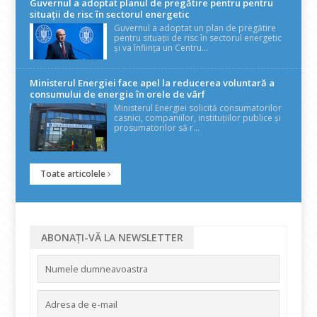
Guvernul a adoptat planul de pregătire pentru pentru
situații de risc în sectorul energetic
Guvernul a adoptat un plan de pregătire
pentru situații de risc în sectorul energetic
și va înființa un Centru...
Ministerul Energiei face apel la reducerea voluntară a
consumului de energie în orele de vârf
Ministerul Energiei solicită consumatorilor
casnici, companiilor, instituțiilor publice și
prosumatorilor să r...
Toate articolele
ABONAȚI-VĂ LA NEWSLETTER