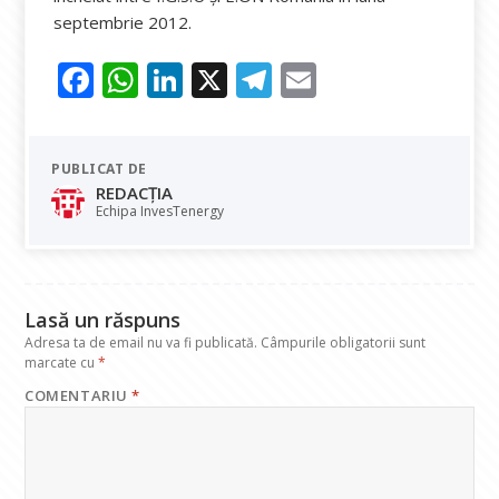
septembrie 2012.
F
W
Li
X
T
E
ac
h
n
el
m
e
at
k
e
ai
PUBLICAT DE
b
s
e
gr
l
REDACȚIA
o
A
dI
a
Echipa InvesTenergy
o
p
n
m
k
p
Lasă un răspuns
Adresa ta de email nu va fi publicată.
Câmpurile obligatorii sunt
marcate cu
*
COMENTARIU
*