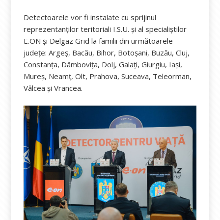
Detectoarele vor fi instalate cu sprijinul
reprezentanților teritoriali I.S.U. și al specialiștilor
E.ON și Delgaz Grid la familii din următoarele
județe: Argeș, Bacău, Bihor, Botoșani, Buzău, Cluj,
Constanța, Dâmbovița, Dolj, Galați, Giurgiu, Iași,
Mureș, Neamț, Olt, Prahova, Suceava, Teleorman,
Vâlcea și Vrancea.