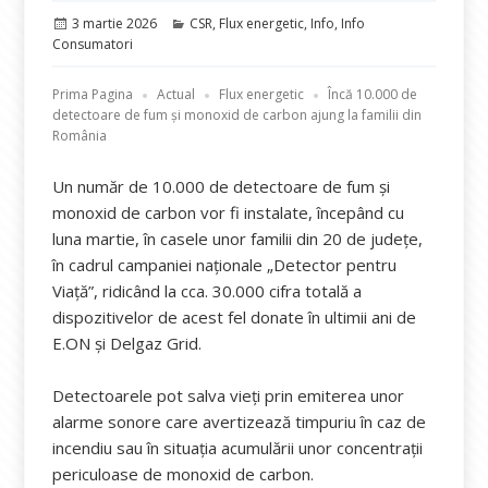
Publicat
Categorii
3 martie 2026
CSR
,
Flux energetic
,
Info
,
Info
pe
Consumatori
Prima Pagina
Actual
Flux energetic
Încă 10.000 de
detectoare de fum și monoxid de carbon ajung la familii din
România
Un număr de 10.000 de detectoare de fum și
monoxid de carbon vor fi instalate, începând cu
luna martie, în casele unor familii din 20 de județe,
în cadrul campaniei naționale „Detector pentru
Viață”, ridicând la cca. 30.000 cifra totală a
dispozitivelor de acest fel donate în ultimii ani de
E.ON și Delgaz Grid.
Detectoarele pot salva vieți prin emiterea unor
alarme sonore care avertizează timpuriu în caz de
incendiu sau în situația acumulării unor concentrații
periculoase de monoxid de carbon.