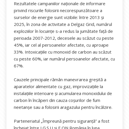
Rezultatele campaniilor naționale de informare
privind riscurile folosirii necorespunzătoare a
surselor de energie sunt vizibile: între 2013 și
2025, în zona de activitate a Delgaz Grid, numărul
exploziilor în locuințe s-a redus la jumătate față de
perioada 2007-2012, decesele au scăzut cu peste
45%, iar cel al persoanelor afectate, cu aproape
33%. Intoxicațiile cu monoxid de carbon au scăzut
cu peste 60%, iar numărul persoanelor afectate, cu
67%.
Cauzele principale rămân manevrarea greșită a
aparatelor alimentate cu gaz, improvizațiile la
instalațiile interioare și acumularea monoxidului de
carbon în încăperi din cauza coșurilor de fum
neetanșe sau a folosirii aragazului pentru încălzire.
Parteneriatul „Împreună pentru siguranță” a fost
încheiat între I.G.S.U și E.ON România în luna