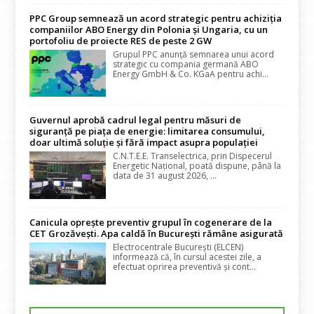
PPC Group semnează un acord strategic pentru achiziția
companiilor ABO Energy din Polonia și Ungaria, cu un
portofoliu de proiecte RES de peste 2 GW
Grupul PPC anunță semnarea unui acord
strategic cu compania germană ABO
Energy GmbH & Co. KGaA pentru achi...
Guvernul aprobă cadrul legal pentru măsuri de
siguranță pe piața de energie: limitarea consumului,
doar ultimă soluție și fără impact asupra populației
C.N.T.E.E. Transelectrica, prin Dispecerul
Energetic Național, poată dispune, până la
data de 31 august 2026, ...
Canicula oprește preventiv grupul în cogenerare de la
CET Grozăvești. Apa caldă în București rămâne asigurată
Electrocentrale București (ELCEN)
informează că, în cursul acestei zile, a
efectuat oprirea preventivă și cont...