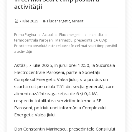
activității
Publicat
Categorii
7 iulie 2025
Flux energetic
,
Minerit
pe
Prima Pagina
Actual
Flux energetic
Incendiu la
termocentrala Paroșeni. Marinescu, președinte CA CEVJ:
Prioritatea absolută este reluarea în cel mai scurt timp posibil
a activității
Astăzi, 7 iulie 2025, în jurul orei 12:50, la Sucursala
Electrocentrale Paroșeni, parte a Societății
Complexul Energetic Valea Jiului, s-a produs un
scurtcircuit pe celula T51 din secția generală, care
alimentează întreaga rețea de 6 și 0,4 kV,
respectiv totalitatea serviciilor interne a SE
Paroșeni, potrivit unei informări a Complexului
Energetic Valea Jiului.
Dan Constantin Marinescu, președintele Consiliului