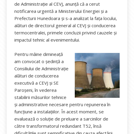
de Administrație al CEVJ, anunță că a cerut
notificarea urgentă a Ministerului Energiei și a
Prefecturii Hunedoara și s-a analizat la fața locului,
alături de directorul general al CEVJ și conducerea
termocentralei, primele concluzii privind cauzele și
impactul tehnic al evenimentului.
Pentru mâine dimineață
am convocat o ședință a
Consiliului de Administrație
alături de conducerea
executivă a CEVJ și SE
Paroșeni, în vederea
stabilirii măsurilor tehnice
și administrative necesare pentru repunerea în
funcțiune a instalațiilor. În acest moment, se
evaluează o soluție de preluare a sarcinilor de
către transformatorul redundant T52, însă
dificultățile sunt semnificative din cauza afectării