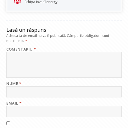
o
A
dI
a
Echipa InvesTenergy
o
p
n
m
k
p
Lasă un răspuns
Adresa ta de email nu va fi publicată.
Câmpurile obligatorii sunt
marcate cu
*
COMENTARIU
*
NUME
*
EMAIL
*