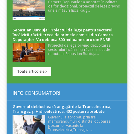
Camera Deputaților a adoptat, în calitate
de for decizional, proiectul de lege privind
unele măsuri fiscal-bug...
Sebastian Burduja: Proiectul de lege pentru sectorul
încălzirii-răcirii trece de primele comisii din Camera
Deputaților. Va debloca 800 milioane euro din PNRR
Proiectul de lege privind dezvoltarea
sectorului încălzirii și răcirii, inițiat de
deputatul Sebastian Burduja...
Toate articolele
INFO
CONSUMATORI
Guvernul deblochează angajările la Transelectrica,
Transgaz și Hidroelectrica: 402 posturi aprobate
Guvernul a aprobat, prin trei
memorandumuri distincte, ocuparea
posturilor vacante la
Transelectrica,Transgaz ...