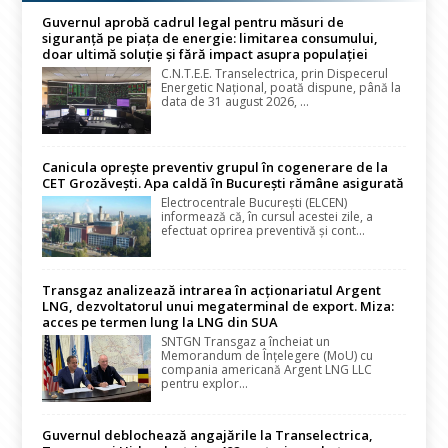
Guvernul aprobă cadrul legal pentru măsuri de
siguranță pe piața de energie: limitarea consumului,
doar ultimă soluție și fără impact asupra populației
C.N.T.E.E. Transelectrica, prin Dispecerul
Energetic Național, poată dispune, până la
data de 31 august 2026, ...
Canicula oprește preventiv grupul în cogenerare de la
CET Grozăvești. Apa caldă în București rămâne asigurată
Electrocentrale București (ELCEN)
informează că, în cursul acestei zile, a
efectuat oprirea preventivă și cont...
Transgaz analizează intrarea în acționariatul Argent
LNG, dezvoltatorul unui megaterminal de export. Miza:
acces pe termen lung la LNG din SUA
SNTGN Transgaz a încheiat un
Memorandum de Înțelegere (MoU) cu
compania americană Argent LNG LLC
pentru explor...
Guvernul deblochează angajările la Transelectrica,