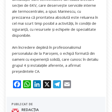
secției de 6KV, care deservește serviciile interne
ale termocentralei, a spus Marinescu, cu
precizarea că prioritatea absolută este reluarea în
cel mai scurt timp posibil a activității, în condiții de
siguranță, cu resursele și echipele de specialitate
disponibile.
Am încredere deplină în profesionalismul
personalului de la Paroșeni, o echipă formată din
oameni cu experiență solidă, care cunosc în detaliu
grupul 4 și instalațiile aferente, a afirmat
președintele CA.
F
W
Li
X
T
E
ac
h
n
el
m
e
at
k
e
ai
PUBLICAT DE
b
s
e
gr
l
REDACȚIA