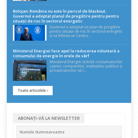
Bolojan: România nu este în pericol de blackout.
Guvernul a adoptat planul de pregătire pentru pentru
situații de risc în sectorul energetic
Guvernul a adoptat un plan de pregătire
pentru situații de risc în sectorul energetic
și va înființa un Centru...
Ministerul Energiei face apel la reducerea voluntară a
consumului de energie în orele de vârf
Ministerul Energiei solicită consumatorilor
casnici, companiilor, instituțiilor publice și
prosumatorilor să r...
Toate articolele
ABONAȚI-VĂ LA NEWSLETTER