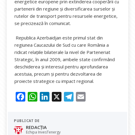
energetice europene prin extinderea cooperării cu
partenerii din regiune și diversificarea surselor și
rutelor de transport pentru resursele energetice,
se precizează în comunicat.
Republica Azerbaidjan este primul stat din
regiunea Caucazului de Sud cu care România a
ridicat relațiile bilaterale la nivel de Parteneriat
Strategic, în anul 2009, ambele state confirmând
deschiderea și interesul pentru aprofundarea
acestuia, precum și pentru dezvoltarea de
proiecte strategice cu impact regional.
F
W
Li
X
T
E
ac
h
n
el
m
e
at
k
e
ai
PUBLICAT DE
b
s
e
gr
l
REDACȚIA
Echipa InvesTenergy