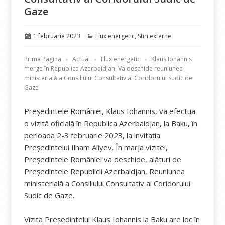
Gaze
Publicat
Categorii
1 februarie 2023
Flux energetic
,
Stiri externe
pe
Prima Pagina
Actual
Flux energetic
Klaus Iohannis
merge în Republica Azerbaidjan. Va deschide reuniunea
ministerială a Consiliului Consultativ al Coridorului Sudic de
Gaze
Președintele României, Klaus Iohannis, va efectua
o vizită oficială în Republica Azerbaidjan, la Baku, în
perioada 2-3 februarie 2023, la invitația
Președintelui Ilham Aliyev. În marja vizitei,
Președintele României va deschide, alături de
Președintele Republicii Azerbaidjan, Reuniunea
ministerială a Consiliului Consultativ al Coridorului
Sudic de Gaze.
Vizita Președintelui Klaus Iohannis la Baku are loc în