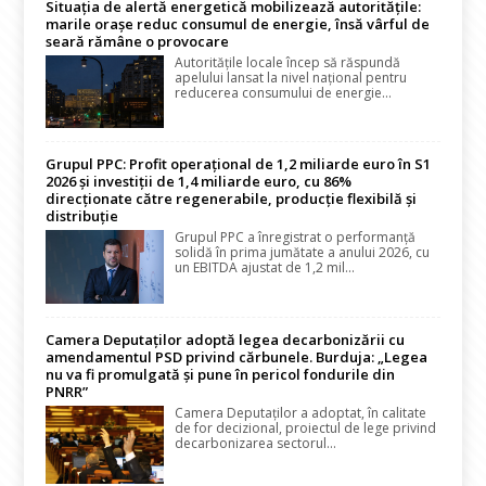
Situația de alertă energetică mobilizează autoritățile:
marile orașe reduc consumul de energie, însă vârful de
seară rămâne o provocare
Autoritățile locale încep să răspundă
apelului lansat la nivel național pentru
reducerea consumului de energie...
Grupul PPC: Profit operațional de 1,2 miliarde euro în S1
2026 și investiții de 1,4 miliarde euro, cu 86%
direcționate către regenerabile, producție flexibilă și
distribuție
Grupul PPC a înregistrat o performanță
solidă în prima jumătate a anului 2026, cu
un EBITDA ajustat de 1,2 mil...
Camera Deputaților adoptă legea decarbonizării cu
amendamentul PSD privind cărbunele. Burduja: „Legea
nu va fi promulgată și pune în pericol fondurile din
PNRR”
Camera Deputaților a adoptat, în calitate
de for decizional, proiectul de lege privind
decarbonizarea sectorul...