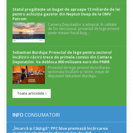
Statul pregătește un buget de aproape 13 miliarde de lei
pentru achiziția gazelor din Neptun Deep de la OMV
Petrom
Camera Deputaților a adoptat, în calitate
de for decizional, proiectul de lege privind
unele măsuri fiscal-bug...
Sebastian Burduja: Proiectul de lege pentru sectorul
încălzirii-răcirii trece de primele comisii din Camera
Deputaților. Va debloca 800 milioane euro din PNRR
Proiectul de lege privind dezvoltarea
sectorului încălzirii și răcirii, inițiat de
deputatul Sebastian Burduja...
Toate articolele
INFO
CONSUMATORI
„Încarcă și Câștigă”: PPC blue premiază încărcarea