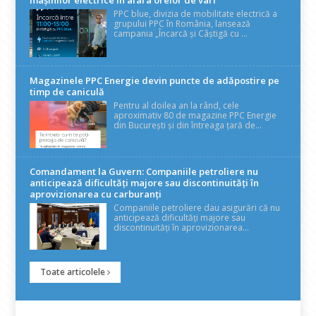
mașinilor electrice în afara orelor de vârf
PPC blue, divizia de mobilitate electrică a
grupului PPC în România, lansează
campania „Încarcă și Câștigă cu ...
Magazinele PPC Energie devin puncte de adăpostire pe
timp de caniculă
Pentru al doilea an la rând, cele
aproximativ 80 de magazine PPC Energie
din București și din întreaga țară de...
Comandament la Guvern: Companiile petroliere nu
anticipează dificultăți majore sau discontinuități în
aprovizionarea cu carburanți
Companiile petroliere dau asigurări că nu
anticipează dificultăți majore sau
discontinuități în aprovizionarea...
Toate articolele