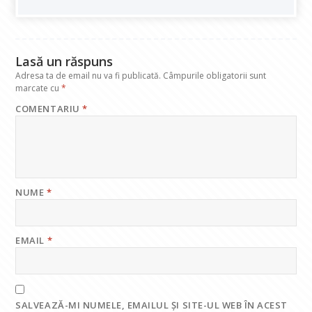
o
A
dI
a
o
p
n
m
k
p
Lasă un răspuns
Adresa ta de email nu va fi publicată.
Câmpurile obligatorii sunt
marcate cu
*
COMENTARIU
*
NUME
*
EMAIL
*
SALVEAZĂ-MI NUMELE, EMAILUL ȘI SITE-UL WEB ÎN ACEST