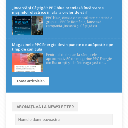
„Încarcă și Câștigă”: PPC blue premiază încărcarea
mașinilor electrice în afara orelor de vârf
PPC blue, divizia de mobilitate electrică a
grupului PPC în România, lansează
campania „Încarcă și Câștigă cu ...
Magazinele PPC Energie devin puncte de adăpostire pe
timp de caniculă
Pentru al doilea an la rând, cele
aproximativ 80 de magazine PPC Energie
din București și din întreaga țară de...
Toate articolele
ABONAȚI-VĂ LA NEWSLETTER