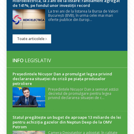
Hidroelectrica, la 3 ani de la listare: randament agregat
de 141%, pe fondul unor investiții record
La trei ani de la listarea la Bursa de Valori
București (BVB), în urma celei mai mari
oferte publice din Europ...
Toate articolele
INFO
LEGISLATIV
Președintele Nicuşor Dan a promulgat legea privind
declararea situaţiei de criză pe piaţa produselor
petroliere
Președintele Nicușor Dan a semnat astăzi
decretul de promulgare pentru legea
privind declararea situației de c...
Statul pregătește un buget de aproape 13 miliarde de lei
pentru achiziția gazelor din Neptun Deep de la OMV
Petrom
Camera Deputaților a adoptat, în calitate