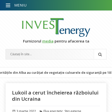
MENIU
Furnizorul
media
pentru afacerea ta
le din Alba au curățat de vegetație culoarele de siguranță pe 18 kilomet
Lukoil a cerut încheierea războiului
din Ucraina
Publicat
Categorii
3 martie 2022
Flux energetic
,
Stiri externe