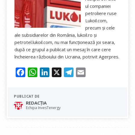
ul companiei
petroliere ruse
Lukoil.com,
precum şi cele
ale subsidiarelor din România, lukoil.ro şi
petrotel.lukoil.com, nu mai funcţionează joi seara,
după ce grupul a publicat un mesaj în care cere
încheierea războiului din Ucraina, potrivit Agerpres.
F
W
Li
X
T
E
ac
h
n
el
m
e
at
k
e
ai
PUBLICAT DE
b
s
e
gr
l
REDACȚIA
o
A
dI
a
Echipa InvesTenergy
o
p
n
m
k
p