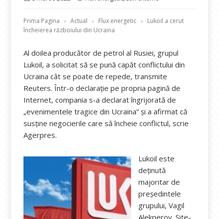
pe
Prima Pagina
Actual
Flux energetic
Lukoil a cerut
încheierea războiului din Ucraina
Al doilea producător de petrol al Rusiei, grupul
Lukoil, a solicitat să se pună capăt conflictului din
Ucraina cât se poate de repede, transmite
Reuters. Într-o declaraţie pe propria pagină de
Internet, compania s-a declarat îngrijorată de
„evenimentele tragice din Ucraina” şi a afirmat că
susţine negocierile care să încheie conflictul, scrie
Agerpres.
Lukoil este
deţinută
majoritar de
preşedintele
grupului, Vagil
Alekperov. Site-