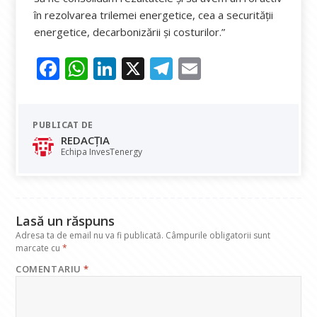
în rezolvarea trilemei energetice, cea a securității
energetice, decarbonizării și costurilor.”
F
W
Li
X
T
E
ac
h
n
el
m
e
at
k
e
ai
PUBLICAT DE
b
s
e
gr
l
REDACȚIA
o
A
dI
a
Echipa InvesTenergy
o
p
n
m
k
p
Lasă un răspuns
Adresa ta de email nu va fi publicată.
Câmpurile obligatorii sunt
marcate cu
*
COMENTARIU
*