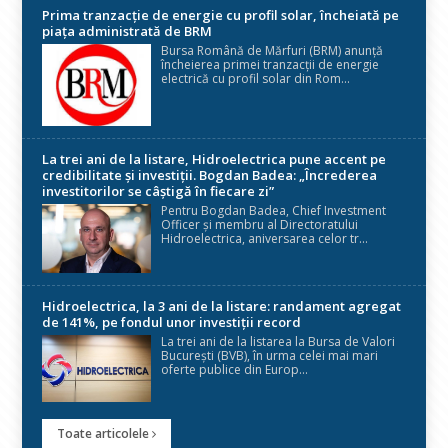
Prima tranzacție de energie cu profil solar, încheiată pe
piața administrată de BRM
Bursa Română de Mărfuri (BRM) anunță
încheierea primei tranzacții de energie
electrică cu profil solar din Rom...
La trei ani de la listare, Hidroelectrica pune accent pe
credibilitate și investiții. Bogdan Badea: „Încrederea
investitorilor se câștigă în fiecare zi”
Pentru Bogdan Badea, Chief Investment
Officer și membru al Directoratului
Hidroelectrica, aniversarea celor tr...
Hidroelectrica, la 3 ani de la listare: randament agregat
de 141%, pe fondul unor investiții record
La trei ani de la listarea la Bursa de Valori
București (BVB), în urma celei mai mari
oferte publice din Europ...
Toate articolele