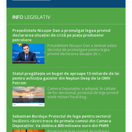
INFO
LEGISLATIV
Președintele Nicuşor Dan a promulgat legea privind
declararea situaţiei de criză pe piaţa produselor
petroliere
Președintele Nicușor Dan a semnat astăzi
decretul de promulgare pentru legea
privind declararea situației de c...
Statul pregătește un buget de aproape 13 miliarde de lei
pentru achiziția gazelor din Neptun Deep de la OMV
Petrom
Camera Deputaților a adoptat, în calitate
de for decizional, proiectul de lege privind
unele măsuri fiscal-bug...
Sebastian Burduja: Proiectul de lege pentru sectorul
încălzirii-răcirii trece de primele comisii din Camera
Deputaților. Va debloca 800 milioane euro din PNRR
Proiectul de lege privind dezvoltarea