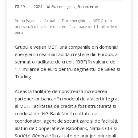
Publicat
Categorii
29 iulie 2024
Flux energetic
,
Stiri externe
pe
Prima Pagina
Actual
Flux energetic
MET Group
accesează o facilitate de credit în valoare de 1,1 miliarde de
euro
Grupul elvețian MET, una companiile din domeniul
energiei cu cea mai rapidă creștere din Europa, a
semnat o facilitate de credit (BBF) în valoare de
1,1 miliarde de euro pentru segmentul de Sales și
Trading.
Această facilitate demonstrează încrederea
partenerilor bancari în modelul de afaceri integrat
al MET. Facilitatea de credit a fost structurată și
condusă de ING Bank N.V. în calitate de
coordonator, agent de securitizare și de facilități,
alături de Coöperatieve Rabobank, Natixis CIB și
Société Générale în calitate de aranjori principali