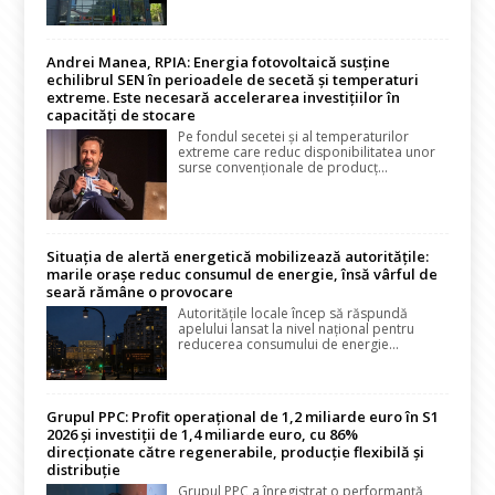
Andrei Manea, RPIA: Energia fotovoltaică susține
echilibrul SEN în perioadele de secetă și temperaturi
extreme. Este necesară accelerarea investițiilor în
capacități de stocare
Pe fondul secetei și al temperaturilor
extreme care reduc disponibilitatea unor
surse convenționale de producț...
Situația de alertă energetică mobilizează autoritățile:
marile orașe reduc consumul de energie, însă vârful de
seară rămâne o provocare
Autoritățile locale încep să răspundă
apelului lansat la nivel național pentru
reducerea consumului de energie...
Grupul PPC: Profit operațional de 1,2 miliarde euro în S1
2026 și investiții de 1,4 miliarde euro, cu 86%
direcționate către regenerabile, producție flexibilă și
distribuție
Grupul PPC a înregistrat o performanță