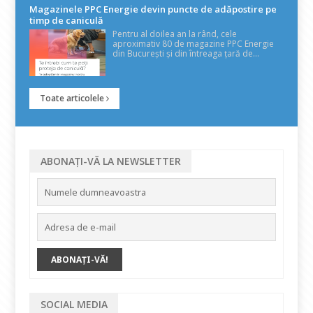
Magazinele PPC Energie devin puncte de adăpostire pe
timp de caniculă
Pentru al doilea an la rând, cele
aproximativ 80 de magazine PPC Energie
din București și din întreaga țară de...
Toate articolele
ABONAȚI-VĂ LA NEWSLETTER
SOCIAL MEDIA