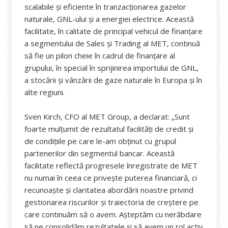
scalabile și eficiente în tranzacționarea gazelor
naturale, GNL-ului și a energiei electrice. Această
facilitate, în calitate de principal vehicul de finanțare
a segmentului de Sales și Trading al MET, continuă
să fie un pilon cheie în cadrul de finanțare al
grupului, în special în sprijinirea importului de GNL,
a stocării și vânzării de gaze naturale în Europa și în
alte regiuni.
Sven Kirch, CFO al MET Group, a declarat: „Sunt
foarte mulțumit de rezultatul facilități de credit și
de condițiile pe care le-am obținut cu grupul
partenerilor din segmentul bancar. Această
facilitate reflectă progresele înregistrate de MET
nu numai în ceea ce privește puterea financiară, ci
recunoaște și claritatea abordării noastre privind
gestionarea riscurilor și traiectoria de creștere pe
care continuăm să o avem. Așteptăm cu nerăbdare
să ne consolidăm rezultatele și să avem un rol activ