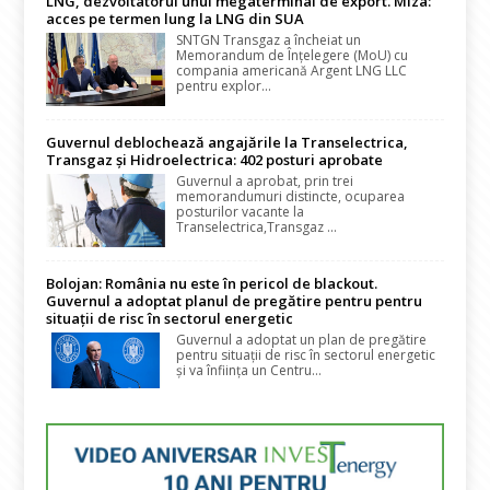
LNG, dezvoltatorul unui megaterminal de export. Miza:
acces pe termen lung la LNG din SUA
SNTGN Transgaz a încheiat un
Memorandum de Înțelegere (MoU) cu
compania americană Argent LNG LLC
pentru explor...
Guvernul deblochează angajările la Transelectrica,
Transgaz și Hidroelectrica: 402 posturi aprobate
Guvernul a aprobat, prin trei
memorandumuri distincte, ocuparea
posturilor vacante la
Transelectrica,Transgaz ...
Bolojan: România nu este în pericol de blackout.
Guvernul a adoptat planul de pregătire pentru pentru
situații de risc în sectorul energetic
Guvernul a adoptat un plan de pregătire
pentru situații de risc în sectorul energetic
și va înființa un Centru...