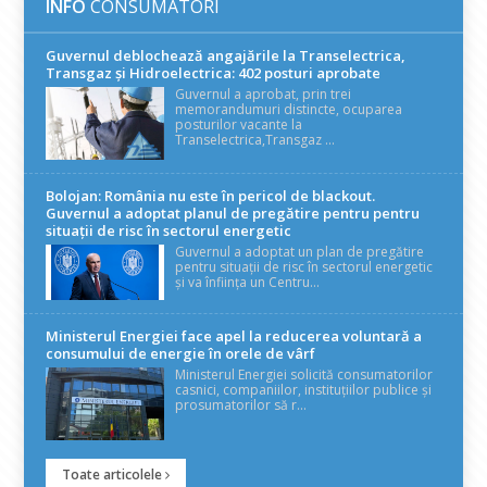
INFO
CONSUMATORI
Guvernul deblochează angajările la Transelectrica,
Transgaz și Hidroelectrica: 402 posturi aprobate
Guvernul a aprobat, prin trei
memorandumuri distincte, ocuparea
posturilor vacante la
Transelectrica,Transgaz ...
Bolojan: România nu este în pericol de blackout.
Guvernul a adoptat planul de pregătire pentru pentru
situații de risc în sectorul energetic
Guvernul a adoptat un plan de pregătire
pentru situații de risc în sectorul energetic
și va înființa un Centru...
Ministerul Energiei face apel la reducerea voluntară a
consumului de energie în orele de vârf
Ministerul Energiei solicită consumatorilor
casnici, companiilor, instituțiilor publice și
prosumatorilor să r...
Toate articolele