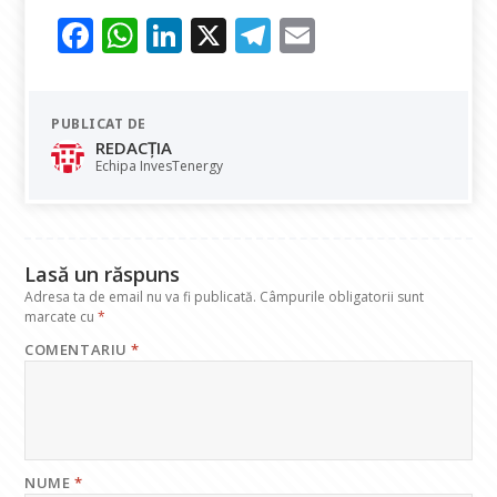
F
W
Li
X
T
E
ac
h
n
el
m
e
at
k
e
ai
PUBLICAT DE
b
s
e
gr
l
REDACȚIA
o
A
dI
a
Echipa InvesTenergy
o
p
n
m
k
p
Lasă un răspuns
Adresa ta de email nu va fi publicată.
Câmpurile obligatorii sunt
marcate cu
*
COMENTARIU
*
NUME
*