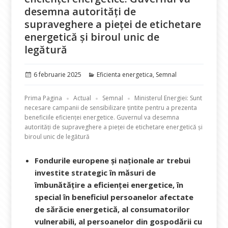
desemna autorități de
supraveghere a pieței de etichetare
energetică și biroul unic de
legătură
Publicat
Categorii
6 februarie 2025
Eficienta energetica
,
Semnal
pe
Prima Pagina
Actual
Semnal
Ministerul Energiei: Sunt
necesare campanii de sensibilizare țintite pentru a prezenta
beneficiile eficienței energetice. Guvernul va desemna
autorități de supraveghere a pieței de etichetare energetică și
biroul unic de legătură
Fondurile europene și naționale ar trebui
investite strategic în măsuri de
îmbunătățire a eficienței energetice, în
special în beneficiul persoanelor afectate
de sărăcie energetică, al consumatorilor
vulnerabili, al persoanelor din gospodării cu