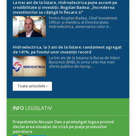
La trei ani de la listare, Hidroelectrica pune accent pe
credibilitate și investiții. Bogdan Badea: „Încrederea
investitorilor se câștigă în fiecare zi”
Pentru Bogdan Badea, Chief Investment
Officer și membru al Directoratului
Hidroelectrica, aniversarea celor tr...
Hidroelectrica, la 3 ani de la listare: randament agregat
de 141%, pe fondul unor investiții record
La trei ani de la listarea la Bursa de Valori
București (BVB), în urma celei mai mari
oferte publice din Europ...
Toate articolele
INFO
LEGISLATIV
Președintele Nicuşor Dan a promulgat legea privind
declararea situaţiei de criză pe piaţa produselor
petroliere