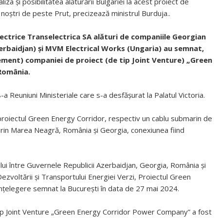
liza și posibilitatea alăturării Bulgariei la acest proiect de
i noștri de peste Prut, precizează ministrul Burduja..
ectrice Transelectrica SA alături de companiile Georgian
erbaidjan) și MVM Electrical Works (Ungaria) au semnat,
eement) companiei de proiect (de tip Joint Venture) „Green
România.
-a Reuniuni Ministeriale care s-a desfășurat la Palatul Victoria.
roiectul Green Energy Corridor, respectiv un cablu submarin de
 prin Marea Neagră, România și Georgia, conexiunea fiind
dului între Guvernele Republicii Azerbaidjan, Georgia, România și
ezvoltării și Transportului Energiei Verzi, Proiectul Green
țelegere semnat la București în data de 27 mai 2024.
e tip Joint Venture „Green Energy Corridor Power Company” a fost