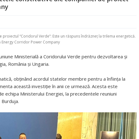
any
e proiectul “Coridorul Verde”: Este un răspuns îndrăzneţ la trilema energetică.
een Energy Corridor Power Company
Reuniune Ministerială a Coridorului Verde pentru dezvoltarea și
gia, România și Ungaria.
matică, obținând acordul statelor membre pentru a înființa la
menta această investiție în anii ce urmează. Acesta este
 de echipa Ministerului Energiei, la precedentele reuniuni
n Burduja.