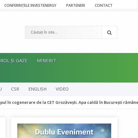
CONFERINȚELE INVESTENERGY
PARTENERI
CONTACT
ROL ȘI GAZE
MINERIT
U
CSR
ENGLISH
VIDEO
nerare de la CET Grozăvești. Apa caldă în București rămâne asigurată