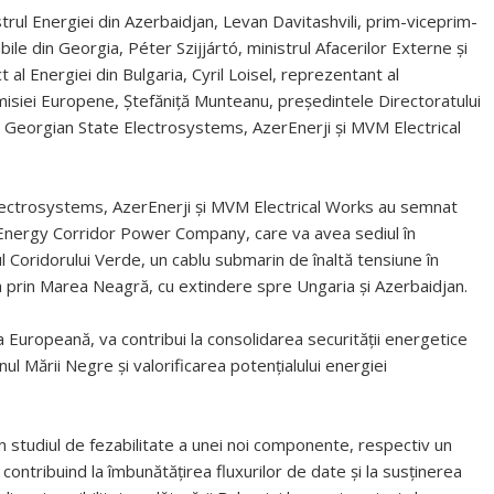
rul Energiei din Azerbaidjan, Levan Davitashvili, prim-viceprim-
bile din Georgia, Péter Szijjártó, ministrul Afacerilor Externe și
 al Energiei din Bulgaria, Cyril Loisel, reprezentant al
misiei Europene, Ștefăniță Munteanu, președintele Directoratului
 Georgian State Electrosystems, AzerEnerji și MVM Electrical
 Electrosystems, AzerEnerji și MVM Electrical Works au semnat
 Energy Corridor Power Company, care va avea sediul în
Coridorului Verde, un cablu submarin de înaltă tensiune în
 prin Marea Neagră, cu extindere spre Ungaria și Azerbaidjan.
a Europeană, va contribui la consolidarea securității energetice
inul Mării Negre și valorificarea potențialului energiei
 în studiul de fezabilitate a unei noi componente, respectiv un
 contribuind la îmbunătățirea fluxurilor de date și la susținerea