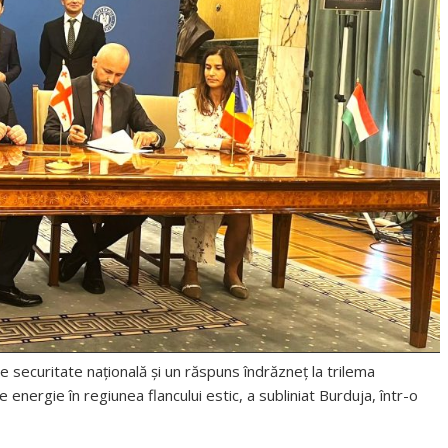
e securitate naţională şi un răspuns îndrăzneţ la trilema
 energie în regiunea flancului estic, a subliniat Burduja, într-o