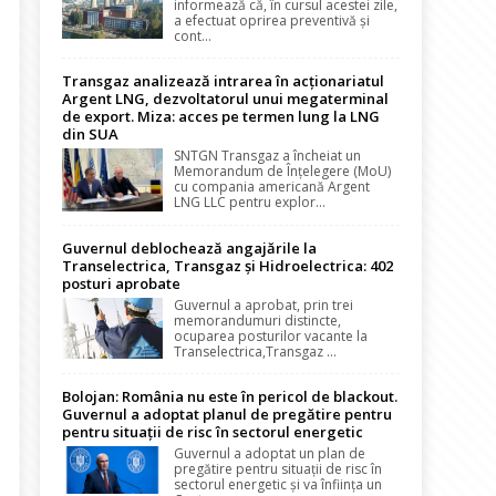
informează că, în cursul acestei zile,
a efectuat oprirea preventivă și
cont...
Transgaz analizează intrarea în acționariatul
Argent LNG, dezvoltatorul unui megaterminal
de export. Miza: acces pe termen lung la LNG
din SUA
SNTGN Transgaz a încheiat un
Memorandum de Înțelegere (MoU)
cu compania americană Argent
LNG LLC pentru explor...
Guvernul deblochează angajările la
Transelectrica, Transgaz și Hidroelectrica: 402
posturi aprobate
Guvernul a aprobat, prin trei
memorandumuri distincte,
ocuparea posturilor vacante la
Transelectrica,Transgaz ...
Bolojan: România nu este în pericol de blackout.
Guvernul a adoptat planul de pregătire pentru
pentru situații de risc în sectorul energetic
Guvernul a adoptat un plan de
pregătire pentru situații de risc în
sectorul energetic și va înființa un