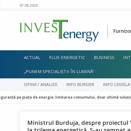
07.08.2026
Furnizo
ACTUAL
FLUX ENERGETIC
BUSINESS
INT
„PUNEM SPECIALIȘTII ÎN LUMINĂ”
OPINII / ANALIZE
INFO BURSIER
INFO LEGISLA
iața de energie: limitarea consumului, doar ultimă soluție și fără imp
Ministrul Burduja, despre proiectul 
la trilema energetică. S-au semnat a