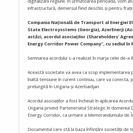
digitalizării regiunii. În următoarea perioadă, vom ana
infrastructură, demersul fiind deschis și pentru frați
Compania Națională de Transport al Energiei El
State Electroysstems (Georgia), AzerEnerji (Az
astăzi, acordul asociaților (Shareholders’ Agr
Energy Corridor Power Company”, cu sediul în 
Semnarea acordului s-a realizat în marja celei de-a 8
Această societate va avea ca scop implementarea p
înaltă tensiune în curent continuu, care va conecta,
prelungită în Ungaria și Azerbaidjan.
Acordul asociaților a fost încheiat în aplicarea Acor
Ungaria privind Parteneriatul Strategic în domeniul D
Energy Corridor, ca urmare a Memorandumului de În
Documentul care stă la baza înființării societății d