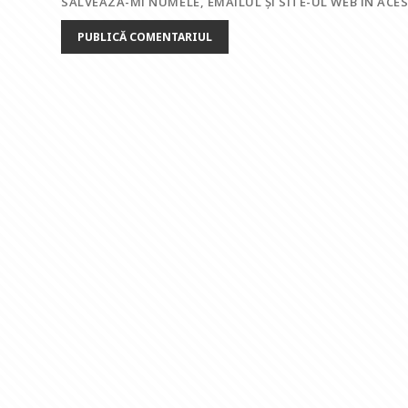
SALVEAZĂ-MI NUMELE, EMAILUL ȘI SITE-UL WEB ÎN AC