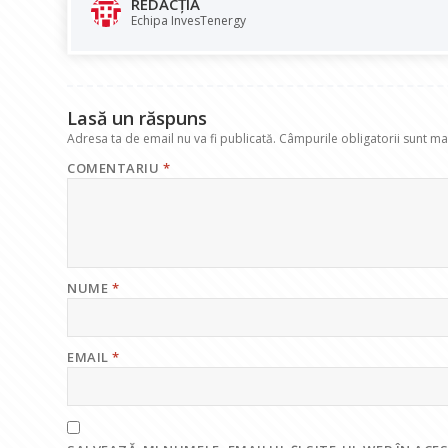
REDACȚIA
o
A
dI
a
Echipa InvesTenergy
o
p
n
m
k
p
Lasă un răspuns
Adresa ta de email nu va fi publicată.
Câmpurile obligatorii sunt m
COMENTARIU
*
NUME
*
EMAIL
*