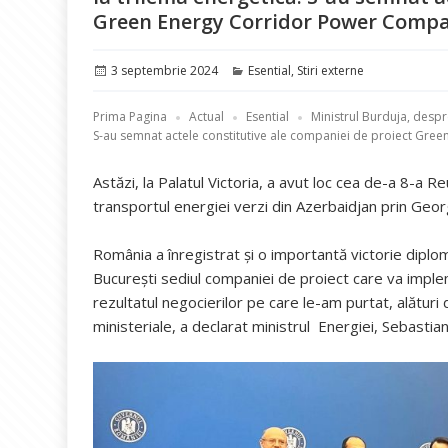
Green Energy Corridor Power Comp
Publicat
Categorii
3 septembrie 2024
Esential
,
Stiri externe
pe
Prima Pagina
Actual
Esential
Ministrul Burduja, despr
S-au semnat actele constitutive ale companiei de proiect Gr
Astăzi, la Palatul Victoria, a avut loc cea de-a 8-a 
transportul energiei verzi din Azerbaidjan prin Geor
România a înregistrat și o importantă victorie diplo
București sediul companiei de proiect care va imple
rezultatul negocierilor pe care le-am purtat, alături
ministeriale, a declarat ministrul Energiei, Sebastia