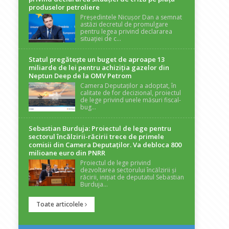
produselor petroliere
Președintele Nicușor Dan a semnat
astăzi decretul de promulgare
pentru legea privind declararea
situației de c...
Statul pregătește un buget de aproape 13
miliarde de lei pentru achiziția gazelor din
Neptun Deep de la OMV Petrom
Camera Deputaților a adoptat, în
calitate de for decizional, proiectul
de lege privind unele măsuri fiscal-
bug...
Sebastian Burduja: Proiectul de lege pentru
sectorul încălzirii-răcirii trece de primele
comisii din Camera Deputaților. Va debloca 800
milioane euro din PNRR
Proiectul de lege privind
dezvoltarea sectorului încălzirii și
răcirii, inițiat de deputatul Sebastian
Burduja...
Toate articolele