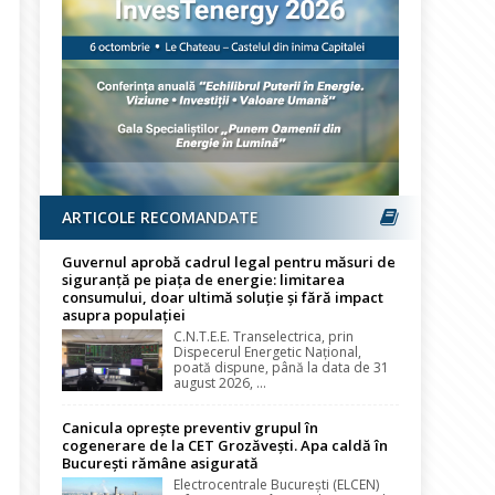
ARTICOLE RECOMANDATE
Guvernul aprobă cadrul legal pentru măsuri de
siguranță pe piața de energie: limitarea
consumului, doar ultimă soluție și fără impact
asupra populației
C.N.T.E.E. Transelectrica, prin
Dispecerul Energetic Național,
poată dispune, până la data de 31
august 2026, ...
Canicula oprește preventiv grupul în
cogenerare de la CET Grozăvești. Apa caldă în
București rămâne asigurată
Electrocentrale București (ELCEN)