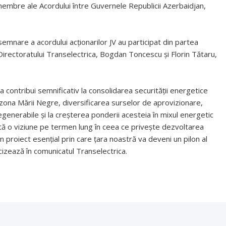
membre ale Acordului între Guvernele Republicii Azerbaidjan,
 semnare a acordului acționarilor JV au participat din partea
irectoratului Transelectrica, Bogdan Toncescu și Florin Tătaru,
contribui semnificativ la consolidarea securității energetice
în zona Mării Negre, diversificarea surselor de aprovizionare,
egenerabile și la creșterea ponderii acesteia în mixul energetic
ptă o viziune pe termen lung în ceea ce privește dezvoltarea
proiect esențial prin care țara noastră va deveni un pilon al
recizează în comunicatul Transelectrica.