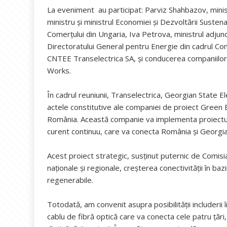
La eveniment au participat: Parviz Shahbazov, minist
ministru și ministrul Economiei și Dezvoltării Sustena
Comerțului din Ungaria, Iva Petrova, ministrul adjunct
Directoratului General pentru Energie din cadrul Co
CNTEE Transelectrica SA, și conducerea companiilor
Works.
În cadrul reuniunii, Transelectrica, Georgian State
actele constitutive ale companiei de proiect Green
România. Această companie va implementa proiectul 
curent continuu, care va conecta România și Georgia
Acest proiect strategic, susținut puternic de Comisi
naționale și regionale, creșterea conectivității în baz
regenerabile.
Totodată, am convenit asupra posibilității includerii
cablu de fibră optică care va conecta cele patru țări,