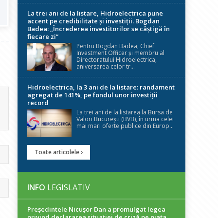
La trei ani de la listare, Hidroelectrica pune
accent pe credibilitate și investiții. Bogdan
Badea: „Încrederea investitorilor se câștigă în
fiecare zi”
Pentru Bogdan Badea, Chief
Investment Officer și membru al
Directoratului Hidroelectrica,
aniversarea celor tr...
Hidroelectrica, la 3 ani de la listare: randament
agregat de 141%, pe fondul unor investiții
record
La trei ani de la listarea la Bursa de
Valori București (BVB), în urma celei
mai mari oferte publice din Europ...
Toate articolele
INFO
LEGISLATIV
Președintele Nicuşor Dan a promulgat legea
privind declararea situaţiei de criză pe piaţa