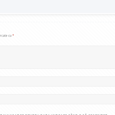
arcate cu
*