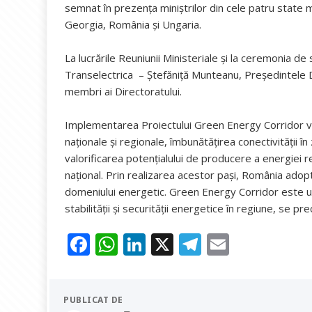
semnat în prezența miniștrilor din cele patru state 
Georgia, România și Ungaria.
La lucrările Reuniunii Ministeriale și la ceremonia de
Transelectrica – Ștefăniță Munteanu, Președintele D
membri ai Directoratului.
Implementarea Proiectului Green Energy Corridor va 
naționale și regionale, îmbunătățirea conectivității 
valorificarea potențialului de producere a energiei r
național. Prin realizarea acestor pași, România ado
domeniului energetic. Green Energy Corridor este un 
stabilității și securității energetice în regiune, se p
F
W
Li
X
T
E
ac
h
n
el
m
e
at
k
e
ai
PUBLICAT DE
b
s
e
gr
l