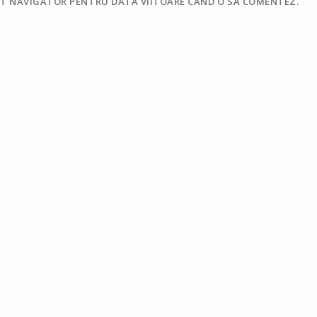
EST NAVIGATOR PENTRU DATA VIITOARE CÂND O SĂ COMENTEZ.