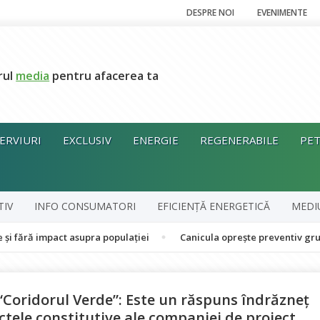
DESPRE NOI
EVENIMENTE
rul
media
pentru afacerea ta
ERVIURI
EXCLUSIV
ENERGIE
REGENERABILE
PET
TIV
INFO CONSUMATORI
EFICIENȚĂ ENERGETICĂ
MEDI
act asupra populației
Canicula oprește preventiv grupul în coge
“Coridorul Verde”: Este un răspuns îndrăzneţ
ctele constitutive ale companiei de proiect