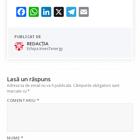
F
W
Li
X
T
E
ac
h
n
el
m
e
at
k
e
ai
PUBLICAT DE
b
s
e
gr
l
REDACȚIA
o
A
dI
a
Echipa InvesTenergy
o
p
n
m
k
p
Lasă un răspuns
Adresa ta de email nu va fi publicată.
Câmpurile obligatorii sunt
marcate cu
*
COMENTARIU
*
NUME
*