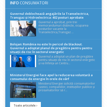
INFO
CONSUMATORI
Guvernul deblochează angajările la Transelectrica,
Transgaz și Hidroelectrica: 402 posturi aprobate
Guvernul a aprobat, prin trei
memorandumuri distincte, ocuparea
posturilor vacante la
Transelectrica,Transgaz ...
Bolojan: România nu este în pericol de blackout.
Guvernul a adoptat planul de pregătire pentru pentru
situații de risc în sectorul energetic
Guvernul a adoptat un plan de pregătire
pentru situații de risc în sectorul energetic
și va înființa un Centru...
Ministerul Energiei face apel la reducerea voluntară a
consumului de energie în orele de vârf
Ministerul Energiei solicită consumatorilor
casnici, companiilor, instituțiilor publice și
prosumatorilor să r...
Toate articolele