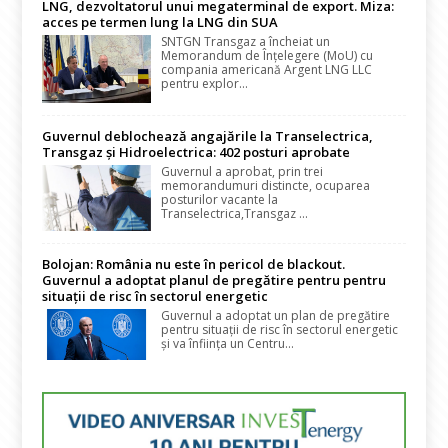
LNG, dezvoltatorul unui megaterminal de export. Miza:
acces pe termen lung la LNG din SUA
SNTGN Transgaz a încheiat un
Memorandum de Înțelegere (MoU) cu
compania americană Argent LNG LLC
pentru explor...
Guvernul deblochează angajările la Transelectrica,
Transgaz și Hidroelectrica: 402 posturi aprobate
Guvernul a aprobat, prin trei
memorandumuri distincte, ocuparea
posturilor vacante la
Transelectrica,Transgaz ...
Bolojan: România nu este în pericol de blackout.
Guvernul a adoptat planul de pregătire pentru pentru
situații de risc în sectorul energetic
Guvernul a adoptat un plan de pregătire
pentru situații de risc în sectorul energetic
și va înființa un Centru...