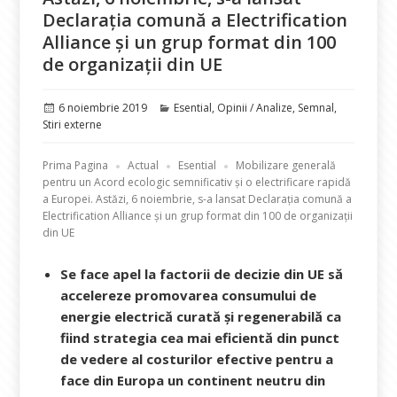
Declarația comună a Electrification
Alliance și un grup format din 100
de organizații din UE
Publicat
Categorii
6 noiembrie 2019
Esential
,
Opinii / Analize
,
Semnal
,
pe
Stiri externe
Prima Pagina
Actual
Esential
Mobilizare generală
pentru un Acord ecologic semnificativ și o electrificare rapidă
a Europei. Astăzi, 6 noiembrie, s-a lansat Declarația comună a
Electrification Alliance și un grup format din 100 de organizații
din UE
Se face apel la factorii de decizie din UE să
accelereze promovarea consumului de
energie electrică curată și regenerabilă ca
fiind strategia cea mai eficientă din punct
de vedere al costurilor efective pentru a
face din Europa un continent neutru din