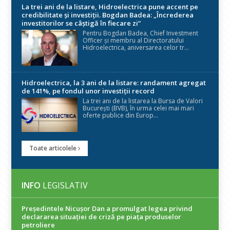
La trei ani de la listare, Hidroelectrica pune accent pe
credibilitate și investiții. Bogdan Badea: „Încrederea
investitorilor se câștigă în fiecare zi”
Pentru Bogdan Badea, Chief Investment
Officer și membru al Directoratului
Hidroelectrica, aniversarea celor tr...
Hidroelectrica, la 3 ani de la listare: randament agregat
de 141%, pe fondul unor investiții record
La trei ani de la listarea la Bursa de Valori
București (BVB), în urma celei mai mari
oferte publice din Europ...
Toate articolele
INFO
LEGISLATIV
Președintele Nicuşor Dan a promulgat legea privind
declararea situaţiei de criză pe piaţa produselor
petroliere