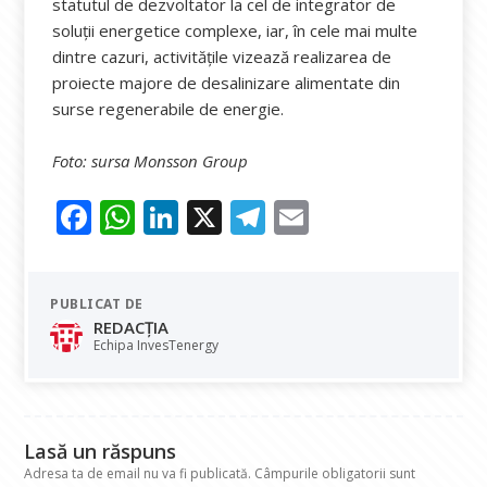
statutul de dezvoltator la cel de integrator de
soluții energetice complexe, iar, în cele mai multe
dintre cazuri, activitățile vizează realizarea de
proiecte majore de desalinizare alimentate din
surse regenerabile de energie.
Foto: sursa Monsson Group
F
W
Li
X
T
E
ac
h
n
el
m
e
at
k
e
ai
PUBLICAT DE
b
s
e
gr
l
REDACȚIA
o
A
dI
a
Echipa InvesTenergy
o
p
n
m
k
p
Lasă un răspuns
Adresa ta de email nu va fi publicată.
Câmpurile obligatorii sunt