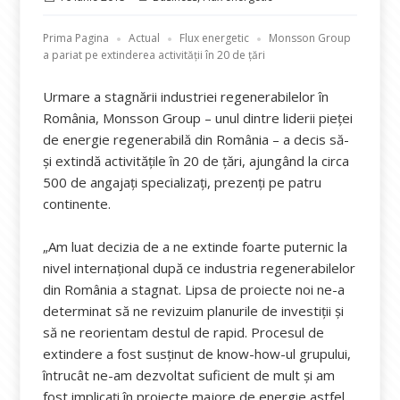
pe
Prima Pagina
Actual
Flux energetic
Monsson Group
a pariat pe extinderea activităţii în 20 de țări
Urmare a stagnării industriei regenerabilelor în
România, Monsson Group – unul dintre liderii pieței
de energie regenerabilă din România – a decis să-
şi extindă activitățile în 20 de țări, ajungând la circa
500 de angajați specializați, prezenți pe patru
continente.
„Am luat decizia de a ne extinde foarte puternic la
nivel internațional după ce industria regenerabilelor
din România a stagnat. Lipsa de proiecte noi ne-a
determinat să ne revizuim planurile de investiții și
să ne reorientam destul de rapid. Procesul de
extindere a fost susținut de know-how-ul grupului,
întrucât ne-am dezvoltat suficient de mult și am
fost implicați în proiecte majore de energie astfel