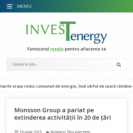
MENIU
Furnizorul
media
pentru afacerea ta
le orașe reduc consumul de energie, însă vârful de seară rămâne o pro
Monsson Group a pariat pe
extinderea activităţii în 20 de țări
Publicat
Categorii
16 iunie 2015
Business
,
Flux energetic