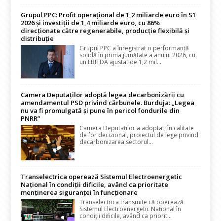
Grupul PPC: Profit operațional de 1,2 miliarde euro în S1
2026 și investiții de 1,4 miliarde euro, cu 86%
direcționate către regenerabile, producție flexibilă și
distribuție
Grupul PPC a înregistrat o performanță
solidă în prima jumătate a anului 2026, cu
un EBITDA ajustat de 1,2 mil...
Camera Deputaților adoptă legea decarbonizării cu
amendamentul PSD privind cărbunele. Burduja: „Legea
nu va fi promulgată și pune în pericol fondurile din
PNRR”
Camera Deputaților a adoptat, în calitate
de for decizional, proiectul de lege privind
decarbonizarea sectorul...
Transelectrica operează Sistemul Electroenergetic
Național în condiții dificile, având ca prioritate
menținerea siguranței în funcționare
Transelectrica transmite că operează
Sistemul Electroenergetic Național în
condiții dificile, având ca priorit...