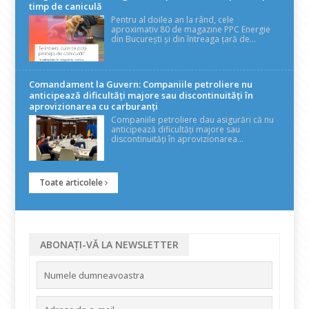
timp de caniculă
Pentru al doilea an la rând, cele
aproximativ 80 de magazine PPC Energie
din București și din întreaga țară de...
Comandament la Guvern: Companiile petroliere nu
anticipează dificultăți majore sau discontinuități în
aprovizionarea cu carburanți
Companiile petroliere dau asigurări că nu
anticipează dificultăți majore sau
discontinuități în aprovizionarea...
Toate articolele
ABONAȚI-VĂ LA NEWSLETTER