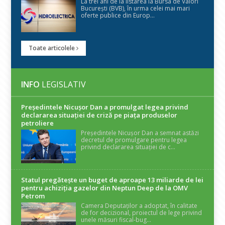
La trei ani de la listarea la Bursa de Valori
București (BVB), în urma celei mai mari
oferte publice din Europ...
Toate articolele
INFO
LEGISLATIV
Președintele Nicuşor Dan a promulgat legea privind
declararea situaţiei de criză pe piaţa produselor
petroliere
Președintele Nicușor Dan a semnat astăzi
decretul de promulgare pentru legea
privind declararea situației de c...
Statul pregătește un buget de aproape 13 miliarde de lei
pentru achiziția gazelor din Neptun Deep de la OMV
Petrom
Camera Deputaților a adoptat, în calitate
de for decizional, proiectul de lege privind
unele măsuri fiscal-bug...