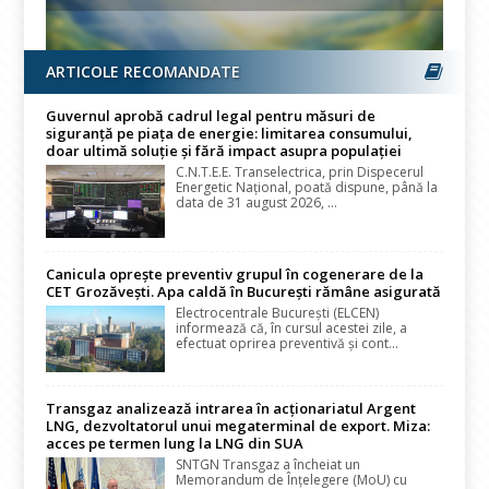
ARTICOLE RECOMANDATE
Guvernul aprobă cadrul legal pentru măsuri de
siguranță pe piața de energie: limitarea consumului,
doar ultimă soluție și fără impact asupra populației
C.N.T.E.E. Transelectrica, prin Dispecerul
Energetic Național, poată dispune, până la
data de 31 august 2026, ...
Canicula oprește preventiv grupul în cogenerare de la
CET Grozăvești. Apa caldă în București rămâne asigurată
Electrocentrale București (ELCEN)
informează că, în cursul acestei zile, a
efectuat oprirea preventivă și cont...
Transgaz analizează intrarea în acționariatul Argent
LNG, dezvoltatorul unui megaterminal de export. Miza:
acces pe termen lung la LNG din SUA
SNTGN Transgaz a încheiat un
Memorandum de Înțelegere (MoU) cu