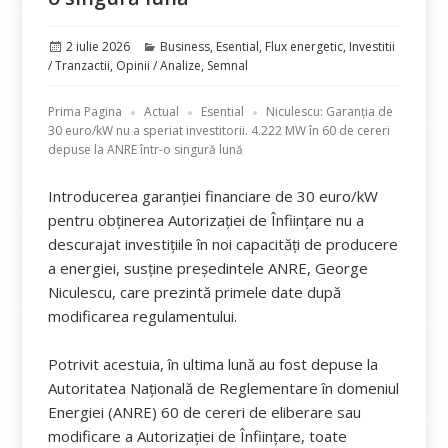
Publicat
Categorii
2 iulie 2026
Business
,
Esential
,
Flux energetic
,
Investitii
pe
/ Tranzactii
,
Opinii / Analize
,
Semnal
Prima Pagina
Actual
Esential
Niculescu: Garanția de
30 euro/kW nu a speriat investitorii. 4.222 MW în 60 de cereri
depuse la ANRE într-o singură lună
Introducerea garanției financiare de 30 euro/kW
pentru obținerea Autorizației de Înființare nu a
descurajat investițiile în noi capacități de producere
a energiei, susține președintele ANRE, George
Niculescu, care prezintă primele date după
modificarea regulamentului.
Potrivit acestuia, în ultima lună au fost depuse la
Autoritatea Națională de Reglementare în domeniul
Energiei (ANRE) 60 de cereri de eliberare sau
modificare a Autorizației de Înființare, toate