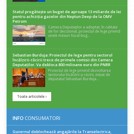
Statul pregătește un buget de aproape 13 miliarde de lei
pentru achiziția gazelor din Neptun Deep de la OMV
Petrom
Camera Deputaților a adoptat, în calitate
de for decizional, proiectul de lege privind
unele măsuri fiscal-bug...
Sebastian Burduja: Proiectul de lege pentru sectorul
încălzirii-răcirii trece de primele comisii din Camera
Deputaților. Va debloca 800 milioane euro din PNRR
Proiectul de lege privind dezvoltarea
sectorului încălzirii și răcirii, inițiat de
deputatul Sebastian Burduja...
Toate articolele
INFO
CONSUMATORI
Guvernul deblochează angajările la Transelectrica,