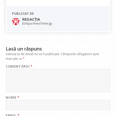
ac
h
n
el
m
e
at
k
e
ai
PUBLICAT DE
b
s
e
gr
l
REDACȚIA
o
A
dI
a
Echipa InvesTenergy
o
p
n
m
k
p
Lasă un răspuns
Adresa ta de email nu va fi publicată.
Câmpurile obligatorii sunt
marcate cu
*
COMENTARIU
*
NUME
*
EMAIL
*