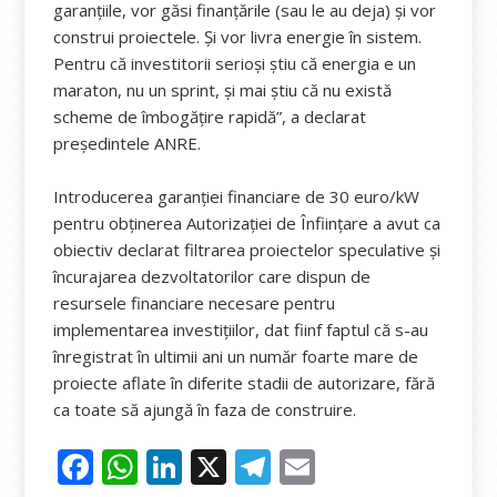
garanțiile, vor găsi finanțările (sau le au deja) și vor
construi proiectele. Și vor livra energie în sistem.
Pentru că investitorii serioși știu că energia e un
maraton, nu un sprint, și mai știu că nu există
scheme de îmbogățire rapidă”, a declarat
președintele ANRE.
Introducerea garanției financiare de 30 euro/kW
pentru obținerea Autorizației de Înființare a avut ca
obiectiv declarat filtrarea proiectelor speculative și
încurajarea dezvoltatorilor care dispun de
resursele financiare necesare pentru
implementarea investițiilor, dat fiinf faptul că s-au
înregistrat în ultimii ani un număr foarte mare de
proiecte aflate în diferite stadii de autorizare, fără
ca toate să ajungă în faza de construire.
F
W
Li
X
T
E