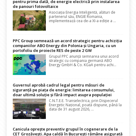
pentru prima dată, de energie electrică prin instalarea
de panouri fotovoltaice
Asociația Energia Inteligentă, alături de
partenerul său, ENGIE Romania,
implementează cea de-a XI-a ediție a ...
PPC Group semnează un acord strategic pentru achiziția
companiilor ABO Energy din Polonia și Ungaria, cu un
portofoliu de proiecte RES de peste 2 GW
Grupul PPC anunță semnarea unui acord
strategic cu compania germană ABO
Energy GmbH & Co. KGaA pentru achi...
Guvernul aprobă cadrul legal pentru măsuri de
siguranță pe piața de energie: limitarea consumului,
doar ultimă soluție și fără impact asupra populației
C.N.T.E.E. Transelectrica, prin Dispecerul
Energetic Național, poată dispune, până la
data de 31 august 2026, ...
Canicula oprește preventiv grupul în cogenerare de la
CET Grozăvești. Apa caldă în București rămâne asigurată