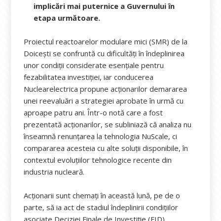
implicări mai puternice a Guvernului în
etapa următoare.
Proiectul reactoarelor modulare mici (SMR) de la
Doicești se confruntă cu dificultăți în îndeplinirea
unor condiții considerate esențiale pentru
fezabilitatea investiției, iar conducerea
Nuclearelectrica propune acționarilor demararea
unei reevaluări a strategiei aprobate în urmă cu
aproape patru ani. Într-o notă care a fost
prezentată acționarilor, se subliniază că analiza nu
înseamnă renunțarea la tehnologia NuScale, ci
compararea acesteia cu alte soluții disponibile, în
contextul evoluțiilor tehnologice recente din
industria nucleară.
Acționarii sunt chemați în această lună, pe de o
parte, să ia act de stadiul îndeplinirii condițiilor
asociate Deciziei Finale de Investiție (FID),