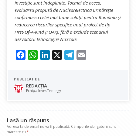
Investiție sunt îndeplinite. Tocmai de aceea,
evaluarea propusă de Nuclearelectrica urmărește
confirmarea celei mai bune soluții pentru România și
reducerea riscurilor specifice unui proiect de tip
First-Of-A-Kind (FOAK), fără a exclude scenariul
dezvoltării tehnologiei NuScale.
F
W
Li
X
T
E
ac
h
n
el
m
e
at
k
e
ai
PUBLICAT DE
b
s
e
gr
l
REDACȚIA
o
A
dI
a
Echipa InvesTenergy
o
p
n
m
k
p
Lasă un răspuns
Adresa ta de email nu va fi publicată.
Câmpurile obligatorii sunt
marcate cu
*