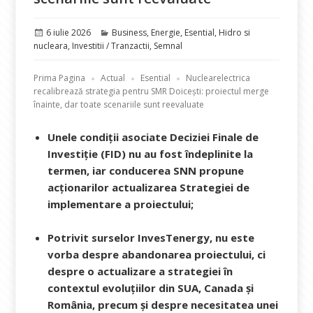
Publicat
Categorii
6 iulie 2026
Business
,
Energie
,
Esential
,
Hidro si
pe
nucleara
,
Investitii / Tranzactii
,
Semnal
Prima Pagina
Actual
Esential
Nuclearelectrica
recalibrează strategia pentru SMR Doicești: proiectul merge
înainte, dar toate scenariile sunt reevaluate
Unele condiții asociate Deciziei Finale de
Investiție (FID) nu au fost îndeplinite la
termen, iar conducerea SNN propune
acționarilor actualizarea Strategiei de
implementare a proiectului;
Potrivit surselor InvesTenergy, nu este
vorba despre abandonarea proiectului, ci
despre o actualizare a strategiei în
contextul evoluțiilor din SUA, Canada și
România, precum și despre necesitatea unei