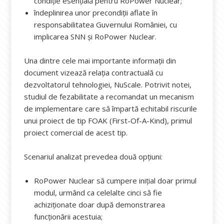
condiție esențială pentru RoPower Nuclear;
îndeplinirea unor precondiții aflate în
responsabilitatea Guvernului României, cu
implicarea SNN și RoPower Nuclear.
Una dintre cele mai importante informații din
document vizează relația contractuală cu
dezvoltatorul tehnologiei, NuScale. Potrivit notei,
studiul de fezabilitate a recomandat un mecanism
de implementare care să împartă echitabil riscurile
unui proiect de tip FOAK (First-Of-A-Kind), primul
proiect comercial de acest tip.
Scenariul analizat prevedea două opțiuni:
RoPower Nuclear să cumpere inițial doar primul
modul, urmând ca celelalte cinci să fie
achiziționate doar după demonstrarea
funcționării acestuia;