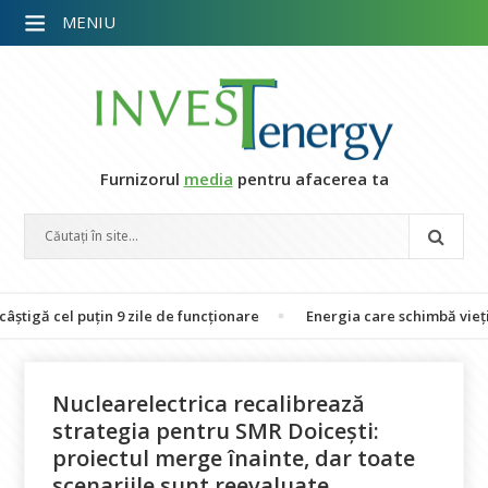
MENIU
Furnizorul
media
pentru afacerea ta
l puțin 9 zile de funcționare
Energia care schimbă vieți: 26 de fa
Nuclearelectrica recalibrează
strategia pentru SMR Doicești:
proiectul merge înainte, dar toate
scenariile sunt reevaluate