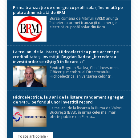
Prima tranzacție de energie cu profil solar, încheiată pe
piața administrată de BRM
Bursa Română de Mărfuri (BRM) anunță
încheierea primei tranzacții de energie
electrică cu profil solar din Rom...
La trei ani de la listare, Hidroelectrica pune accent pe
credibilitate și investiții. Bogdan Badea: „Încrederea
investitorilor se câștigă în fiecare zi”
Pentru Bogdan Badea, Chief Investment
Officer și membru al Directoratului
Hidroelectrica, aniversarea celor tr...
Hidroelectrica, la 3 ani de la listare: randament agregat
de 141%, pe fondul unor investiții record
La trei ani de la listarea la Bursa de Valori
București (BVB), în urma celei mai mari
oferte publice din Europ...
Toate articolele