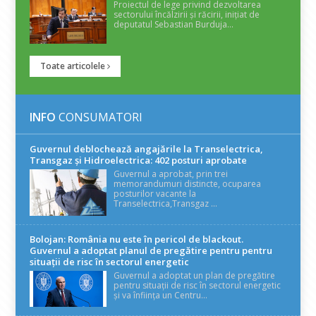
Proiectul de lege privind dezvoltarea
sectorului încălzirii și răcirii, inițiat de
deputatul Sebastian Burduja...
Toate articolele
INFO
CONSUMATORI
Guvernul deblochează angajările la Transelectrica,
Transgaz și Hidroelectrica: 402 posturi aprobate
Guvernul a aprobat, prin trei
memorandumuri distincte, ocuparea
posturilor vacante la
Transelectrica,Transgaz ...
Bolojan: România nu este în pericol de blackout.
Guvernul a adoptat planul de pregătire pentru pentru
situații de risc în sectorul energetic
Guvernul a adoptat un plan de pregătire
pentru situații de risc în sectorul energetic
și va înființa un Centru...