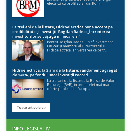
electrică cu profil solar din Rom...
La trei ani de la listare, Hidroelectrica pune accent pe
credibilitate și investiții. Bogdan Badea: „Încrederea
investitorilor se câștigă în fiecare zi”
Pentru Bogdan Badea, Chief Investment
Officer și membru al Directoratului
Hidroelectrica, aniversarea celor tr...
Hidroelectrica, la 3 ani de la listare: randament agregat
de 141%, pe fondul unor investiții record
La trei ani de la listarea la Bursa de Valori
București (BVB), în urma celei mai mari
oferte publice din Europ...
Toate articolele
INFO
LEGISLATIV