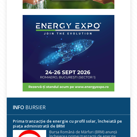
INFO
BURSIER
Prima tranzacție de energie cu profil solar, încheiată pe
piața administrată de BRM
Bursa Română de Mărfuri (BRM) anunță
încheierea primei tranzacții de energie