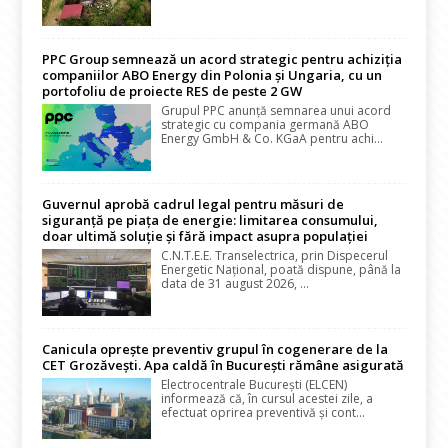
PPC Group semnează un acord strategic pentru achiziția
companiilor ABO Energy din Polonia și Ungaria, cu un
portofoliu de proiecte RES de peste 2 GW
Grupul PPC anunță semnarea unui acord
strategic cu compania germană ABO
Energy GmbH & Co. KGaA pentru achi...
Guvernul aprobă cadrul legal pentru măsuri de
siguranță pe piața de energie: limitarea consumului,
doar ultimă soluție și fără impact asupra populației
C.N.T.E.E. Transelectrica, prin Dispecerul
Energetic Național, poată dispune, până la
data de 31 august 2026, ...
Canicula oprește preventiv grupul în cogenerare de la
CET Grozăvești. Apa caldă în București rămâne asigurată
Electrocentrale București (ELCEN)
informează că, în cursul acestei zile, a
efectuat oprirea preventivă și cont...