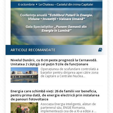
ARTICOLE RECOMANDATE
Nivelul Dunării, cu 8 cm peste prognoză la Cernavodă.
Unitatea 2 câștigă cel puțin 9 zile de funcționare
Operațiunea de scufundare controlată a
barjelor pentru dirijarea apei către zona
de captare a Centralei Nuclea...
Energia care schimbă vieți: 26 de familii vor beneficia,
pentru prima dată, de energie electrică prin instalarea
de panouri fotovoltaice
Asociația Energia Inteligentă, alături de
partenerul său, ENGIE Romania,
implementează cea de-a XI-a ediție a ...