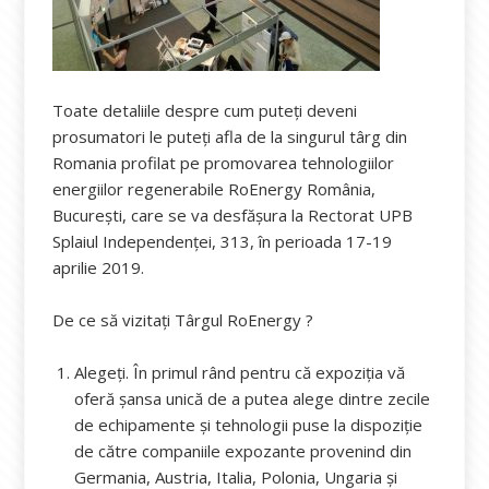
Toate detaliile despre cum puteți deveni
prosumatori le puteți afla de la singurul târg din
Romania profilat pe promovarea tehnologiilor
energiilor regenerabile RoEnergy România,
București, care se va desfășura la Rectorat UPB
Splaiul Independenței, 313, în perioada 17-19
aprilie 2019.
De ce să vizitați Târgul RoEnergy ?
Alegeți. În primul rând pentru că expoziția vă
oferă șansa unică de a putea alege dintre zecile
de echipamente și tehnologii puse la dispoziție
de către companiile expozante provenind din
Germania, Austria, Italia, Polonia, Ungaria și