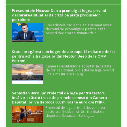
Președintele Nicuşor Dan a promulgat legea privind
declararea situaţiei de criză pe piaţa produselor
petroliere
Președintele Nicușor Dan a semnat astăzi
decretul de promulgare pentru legea
privind declararea situației de c...
Statul pregătește un buget de aproape 13 miliarde de lei
pentru achiziția gazelor din Neptun Deep de la OMV
Petrom
Camera Deputaților a adoptat, în calitate
de for decizional, proiectul de lege privind
unele măsuri fiscal-bug...
Sebastian Burduja: Proiectul de lege pentru sectorul
încălzirii-răcirii trece de primele comisii din Camera
Deputaților. Va debloca 800 milioane euro din PNRR
Proiectul de lege privind dezvoltarea
sectorului încălzirii și răcirii, inițiat de
deputatul Sebastian Burduja...