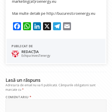
marketing(at)roenergy.eu
Mai multe detalii pe http://bucuresti.roenergy.eu
F
W
Li
X
T
E
ac
h
n
el
m
e
at
k
e
ai
PUBLICAT DE
b
s
e
gr
l
REDACȚIA
o
A
dI
a
Echipa InvesTenergy
o
p
n
m
k
p
Lasă un răspuns
Adresa ta de email nu va fi publicată.
Câmpurile obligatorii sunt
marcate cu
*
COMENTARIU
*