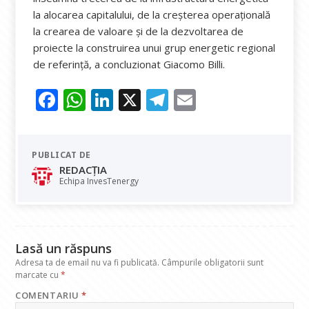
la alocarea capitalului, de la creșterea operațională
la crearea de valoare și de la dezvoltarea de
proiecte la construirea unui grup energetic regional
de referință, a concluzionat Giacomo Billi.
F
W
Li
X
T
E
ac
h
n
el
m
e
at
k
e
ai
PUBLICAT DE
b
s
e
gr
l
REDACȚIA
o
A
dI
a
Echipa InvesTenergy
o
p
n
m
k
p
Lasă un răspuns
Adresa ta de email nu va fi publicată.
Câmpurile obligatorii sunt
marcate cu
*
COMENTARIU
*