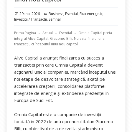
Publicat
Categorii
29 mai 2026
Business
,
Esential
,
Flux energetic
,
pe
Investitii / Tranzactii
,
Semnal
Prima Pagina
Actual
Esential
Omnia Capital preia
integral Alive Capital. Giacomo Billi: Nu este finalul unei
tranzacții, ci începutul unui nou capitol
Alive Capital a anunțat finalizarea cu succes a
tranzacției prin care Omnia Capital a devenit
acționarul unic al companiei, marcând începutul unei
noi etape de dezvoltare strategică, axată pe
accelerarea creșterii, consolidarea platformei
integrate de energie și extinderea prezenței în
Europa de Sud-Est.
Omnia Capital este o companie de investiții
fondată în 2022 de antreprenorul italian Giacomo
Billi, cu obiectivul de a dezvolta și administra