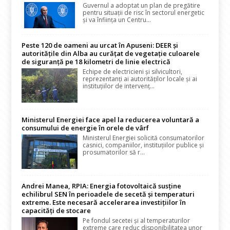
Guvernul a adoptat un plan de pregătire
pentru situații de risc în sectorul energetic
și va înființa un Centru...
Peste 120 de oameni au urcat în Apuseni: DEER și
autoritățile din Alba au curățat de vegetație culoarele
de siguranță pe 18 kilometri de linie electrică
Echipe de electricieni și silvicultori,
reprezentanți ai autorităților locale și ai
instituțiilor de intervenț...
Ministerul Energiei face apel la reducerea voluntară a
consumului de energie în orele de vârf
Ministerul Energiei solicită consumatorilor
casnici, companiilor, instituțiilor publice și
prosumatorilor să r...
Andrei Manea, RPIA: Energia fotovoltaică susține
echilibrul SEN în perioadele de secetă și temperaturi
extreme. Este necesară accelerarea investițiilor în
capacități de stocare
Pe fondul secetei și al temperaturilor
extreme care reduc disponibilitatea unor