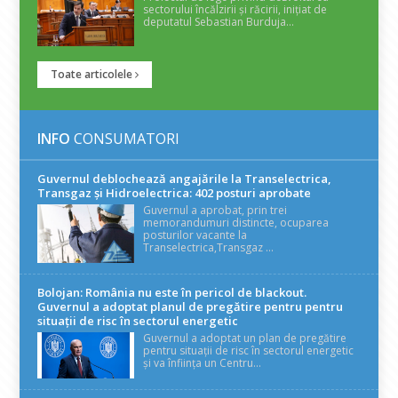
sectorului încălzirii și răcirii, inițiat de
deputatul Sebastian Burduja...
Toate articolele
INFO
CONSUMATORI
Guvernul deblochează angajările la Transelectrica,
Transgaz și Hidroelectrica: 402 posturi aprobate
Guvernul a aprobat, prin trei
memorandumuri distincte, ocuparea
posturilor vacante la
Transelectrica,Transgaz ...
Bolojan: România nu este în pericol de blackout.
Guvernul a adoptat planul de pregătire pentru pentru
situații de risc în sectorul energetic
Guvernul a adoptat un plan de pregătire
pentru situații de risc în sectorul energetic
și va înființa un Centru...