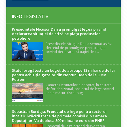
INFO
LEGISLATIV
Președintele Nicuşor Dan a promulgat legea privind
declararea situaţiei de criză pe piaţa produselor
petroliere
Președintele Nicușor Dan a semnat astăzi
decretul de promulgare pentru legea
privind declararea situației de c...
Statul pregătește un buget de aproape 13 miliarde de lei
pentru achiziția gazelor din Neptun Deep de la OMV
Petrom
Camera Deputaților a adoptat, în calitate
de for decizional, proiectul de lege privind
unele măsuri fiscal-bug...
Sebastian Burduja: Proiectul de lege pentru sectorul
încălzirii-răcirii trece de primele comisii din Camera
Deputaților. Va debloca 800 milioane euro din PNRR
Proiectul de lege privind dezvoltarea