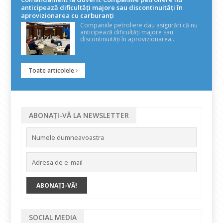
anticipează dificultăți majore sau discontinuități în
aprovizionarea cu carburanți
Companiile petroliere dau asigurări că nu
anticipează dificultăți majore sau
discontinuități în aprovizionarea...
Toate articolele
ABONAȚI-VĂ LA NEWSLETTER
SOCIAL MEDIA