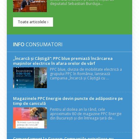
deputatul Sebastian Burduja...
Toate articolele
INFO
CONSUMATORI
„Încarcă și Câștigă”: PPC blue premiază încărcarea
mașinilor electrice în afara orelor de vârf
PPC blue, divizia de mobilitate electrică a
grupului PPC în România, lansează
campania „Încarcă și Câștigă cu ...
Magazinele PPC Energie devin puncte de adăpostire pe
timp de caniculă
Pentru al doilea an la rând, cele
aproximativ 80 de magazine PPC Energie
din București și din întreaga țară de...
Comandament la Guvern: Companiile petroliere nu