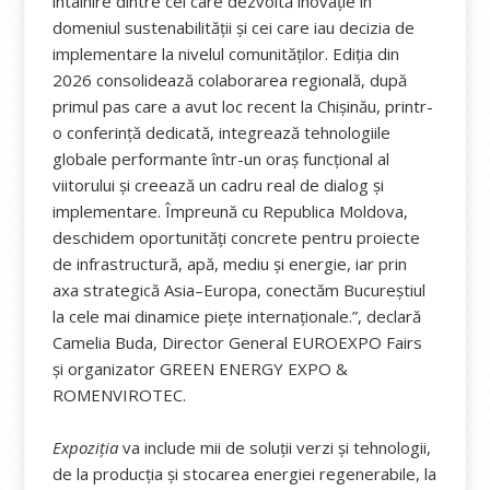
întâlnire dintre cei care dezvoltă inovație în
domeniul sustenabilității și cei care iau decizia de
implementare la nivelul comunităților. Ediția din
2026 consolidează colaborarea regională, după
primul pas care a avut loc recent la Chișinău, printr-
o conferință dedicată, integrează tehnologiile
globale performante într-un oraș funcțional al
viitorului și creează un cadru real de dialog și
implementare. Împreună cu Republica Moldova,
deschidem oportunități concrete pentru proiecte
de infrastructură, apă, mediu și energie, iar prin
axa strategică Asia–Europa, conectăm Bucureștiul
la cele mai dinamice piețe internaționale.”, declară
Camelia Buda, Director General EUROEXPO Fairs
și organizator GREEN ENERGY EXPO &
ROMENVIROTEC.
Expoziția
va include mii de soluții verzi și tehnologii,
de la producția și stocarea energiei regenerabile, la