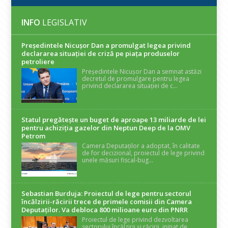
INFO
LEGISLATIV
Președintele Nicuşor Dan a promulgat legea privind
declararea situaţiei de criză pe piaţa produselor
petroliere
Președintele Nicușor Dan a semnat astăzi
decretul de promulgare pentru legea
privind declararea situației de c...
Statul pregătește un buget de aproape 13 miliarde de lei
pentru achiziția gazelor din Neptun Deep de la OMV
Petrom
Camera Deputaților a adoptat, în calitate
de for decizional, proiectul de lege privind
unele măsuri fiscal-bug...
Sebastian Burduja: Proiectul de lege pentru sectorul
încălzirii-răcirii trece de primele comisii din Camera
Deputaților. Va debloca 800 milioane euro din PNRR
Proiectul de lege privind dezvoltarea
sectorului încălzirii și răcirii, inițiat de