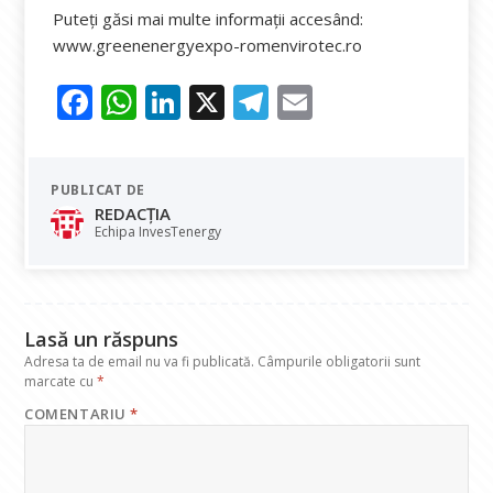
Puteți găsi mai multe informații accesând:
www.greenenergyexpo-romenvirotec.ro
F
W
Li
X
T
E
ac
h
n
el
m
e
at
k
e
ai
PUBLICAT DE
b
s
e
gr
l
REDACȚIA
o
A
dI
a
Echipa InvesTenergy
o
p
n
m
k
p
Lasă un răspuns
Adresa ta de email nu va fi publicată.
Câmpurile obligatorii sunt
marcate cu
*
COMENTARIU
*