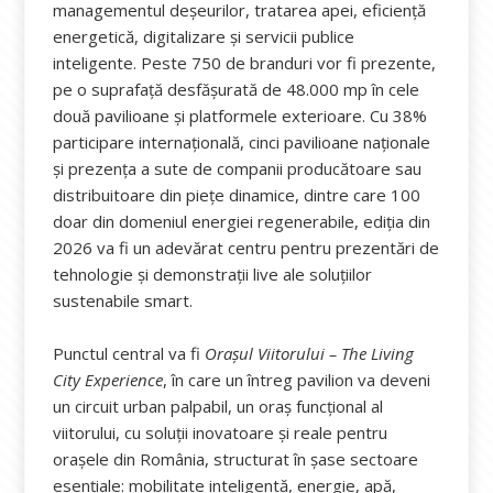
managementul deșeurilor, tratarea apei, eficiență
energetică, digitalizare și servicii publice
inteligente. Peste 750 de branduri vor fi prezente,
pe o suprafață desfășurată de 48.000 mp în cele
două pavilioane și platformele exterioare. Cu 38%
participare internațională, cinci pavilioane naționale
și prezența a sute de companii producătoare sau
distribuitoare din piețe dinamice, dintre care 100
doar din domeniul energiei regenerabile, ediția din
2026 va fi un adevărat centru pentru prezentări de
tehnologie și demonstrații live ale soluțiilor
sustenabile smart.
Punctul central va fi
Orașul Viitorului – The Living
City Experience
, în care un întreg pavilion va deveni
un circuit urban palpabil, un oraș funcțional al
viitorului, cu soluții inovatoare și reale pentru
orașele din România, structurat în șase sectoare
esențiale: mobilitate inteligentă, energie, apă,