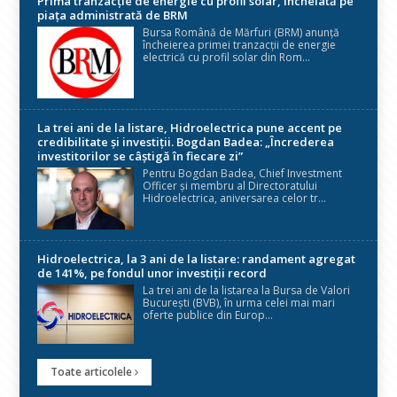
Prima tranzacție de energie cu profil solar, încheiată pe
piața administrată de BRM
Bursa Română de Mărfuri (BRM) anunță
încheierea primei tranzacții de energie
electrică cu profil solar din Rom...
La trei ani de la listare, Hidroelectrica pune accent pe
credibilitate și investiții. Bogdan Badea: „Încrederea
investitorilor se câștigă în fiecare zi”
Pentru Bogdan Badea, Chief Investment
Officer și membru al Directoratului
Hidroelectrica, aniversarea celor tr...
Hidroelectrica, la 3 ani de la listare: randament agregat
de 141%, pe fondul unor investiții record
La trei ani de la listarea la Bursa de Valori
București (BVB), în urma celei mai mari
oferte publice din Europ...
Toate articolele