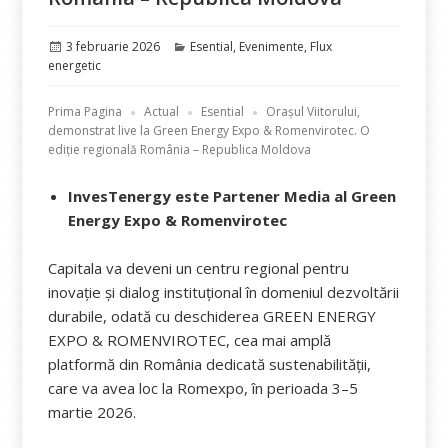
Publicat
Categorii
3 februarie 2026
Esential
,
Evenimente
,
Flux
pe
energetic
Prima Pagina
Actual
Esential
Orașul Viitorului,
demonstrat live la Green Energy Expo & Romenvirotec. O
ediție regională România – Republica Moldova
InvesTenergy este Partener Media al Green
Energy Expo & Romenvirotec
Capitala va deveni un centru regional pentru
inovație și dialog instituțional în domeniul dezvoltării
durabile, odată cu deschiderea GREEN ENERGY
EXPO & ROMENVIROTEC, cea mai amplă
platformă din România dedicată sustenabilității,
care va avea loc la Romexpo, în perioada 3–5
martie 2026.