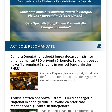
ARTICOLE RECOMANDATE
Camera Deputaților adoptă legea decarbonizării cu
amendamentul PSD privind cărbunele. Burduja: „Legea
nu va fi promulgată și pune în pericol fondurile din
PNRR”
Camera Deputaților a adoptat, în calitate
de for decizional, proiectul de lege privind
decarbonizarea sectorul...
Transelectrica operează Sistemul Electroenergetic
Național în condiții dificile, având ca prioritate
menținerea siguranței în funcționare
Transelectrica transmite că operează