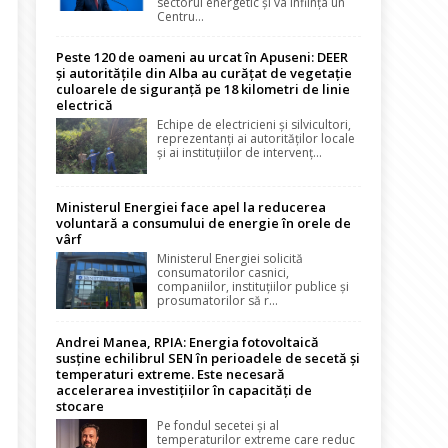
sectorul energetic și va înființa un
Centru...
Peste 120 de oameni au urcat în Apuseni: DEER
și autoritățile din Alba au curățat de vegetație
culoarele de siguranță pe 18 kilometri de linie
electrică
Echipe de electricieni și silvicultori,
reprezentanți ai autorităților locale
și ai instituțiilor de intervenț...
Ministerul Energiei face apel la reducerea
voluntară a consumului de energie în orele de
vârf
Ministerul Energiei solicită
consumatorilor casnici,
companiilor, instituțiilor publice și
prosumatorilor să r...
Andrei Manea, RPIA: Energia fotovoltaică
susține echilibrul SEN în perioadele de secetă și
temperaturi extreme. Este necesară
accelerarea investițiilor în capacități de
stocare
Pe fondul secetei și al
temperaturilor extreme care reduc