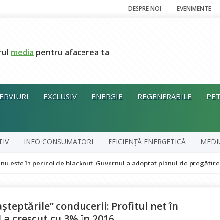
DESPRE NOI
EVENIMENTE
rul
media
pentru afacerea ta
ERVIURI
EXCLUSIV
ENERGIE
REGENERABILE
PET
TIV
INFO CONSUMATORI
EFICIENȚĂ ENERGETICĂ
MEDI
n pericol de blackout. Guvernul a adoptat planul de pregătire pentru pe
aşteptările” conducerii: Profitul net în
l a crescut cu 3% în 2016