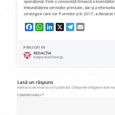
operaţional. Este o consecinţă firească a investiţiilor 
îmbunătăţirea serviciilor prestate, dar şi a eforturi
strategice care vor fi urmate şi în 2017’, a declarat 
F
W
Li
X
T
E
ac
h
n
el
m
e
at
k
e
ai
PUBLICAT DE
b
s
e
gr
l
REDACȚIA
o
A
dI
a
Echipa InvesTenergy
o
p
n
m
k
p
Lasă un răspuns
Adresa ta de email nu va fi publicată.
Câmpurile obligatorii sunt m
COMENTARIU
*