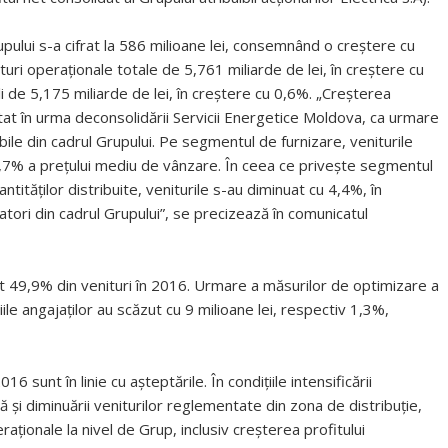
rupului s-a cifrat la 586 milioane lei, consemnând o creştere cu
ituri operaţionale totale de 5,761 miliarde de lei, în creştere cu
i de 5,175 miliarde de lei, în creştere cu 0,6%. „Creşterea
ultat în urma deconsolidării Servicii Energetice Moldova, ca urmare
bile din cadrul Grupului. Pe segmentul de furnizare, veniturile
 4,7% a preţului mediu de vânzare. În ceea ce priveşte segmentul
antităţilor distribuite, veniturile s-au diminuat cu 4,4%, în
eratori din cadrul Grupului”, se precizează în comunicatul
at 49,9% din venituri în 2016. Urmare a măsurilor de optimizare a
ficiile angajaţilor au scăzut cu 9 milioane lei, respectiv 1,3%,
 sunt în linie cu aşteptările. În condiţiile intensificării
 şi diminuării veniturilor reglementate din zona de distribuţie,
ionale la nivel de Grup, inclusiv creşterea profitului