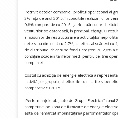
Potrivit datelor companiei, profitul operaţional al g
3% faţă de anul 2015, în condiţiile realizării unor ven
0,8% comparativ cu 2015, şi efectuării unor cheltuiel
veniturilor se datorează, în principal, câştigului rez
a măsurilor de restructurare a activităţilor neprofita
nete s-au diminuat cu 2,7%, ca efect al scăderii cu
de distribuţie, chiar şi pe fondul creşterii cu 2,6% a c
condiţiile scăderii tarifelor medii pentru cei trei op
companiei.
Costul cu achiziţia de energie electrică a reprezent
activităţilor grupului, cheltuielile cu salariile şi bene
comparativ cu 2015.
‘Performanţele obţinute de Grupul Electrica în anul 2016
competiţiei pe zona de furnizare de energie electrică
este de remarcat îmbunătăţirea performanţelor operaţ