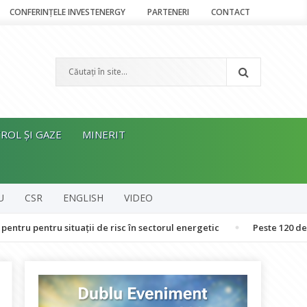
CONFERINȚELE INVESTENERGY
PARTENERI
CONTACT
ROL ȘI GAZE
MINERIT
U
CSR
ENGLISH
VIDEO
ntru situații de risc în sectorul energetic
Peste 120 de oameni a