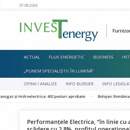
07.08.2026
Furnizo
ACTUAL
FLUX ENERGETIC
BUSINESS
INT
„PUNEM SPECIALIȘTII ÎN LUMINĂ”
OPINII / ANALIZE
INFO BURSIER
INFO LEGISLA
 Hidroelectrica: 402 posturi aprobate
Bolojan: România nu este î
Performanţele Electrica, “în linie cu 
scădere cu 2,8%, profitul operaţiona