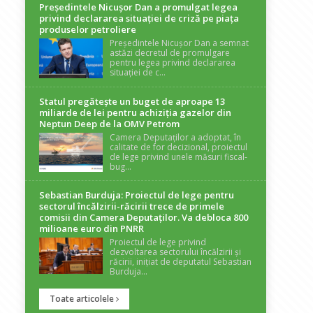
Președintele Nicuşor Dan a promulgat legea
privind declararea situaţiei de criză pe piaţa
produselor petroliere
Președintele Nicușor Dan a semnat
astăzi decretul de promulgare
pentru legea privind declararea
situației de c...
Statul pregătește un buget de aproape 13
miliarde de lei pentru achiziția gazelor din
Neptun Deep de la OMV Petrom
Camera Deputaților a adoptat, în
calitate de for decizional, proiectul
de lege privind unele măsuri fiscal-
bug...
Sebastian Burduja: Proiectul de lege pentru
sectorul încălzirii-răcirii trece de primele
comisii din Camera Deputaților. Va debloca 800
milioane euro din PNRR
Proiectul de lege privind
dezvoltarea sectorului încălzirii și
răcirii, inițiat de deputatul Sebastian
Burduja...
Toate articolele