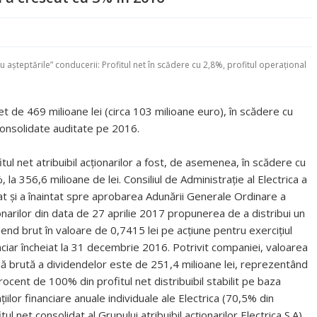
 cu aşteptările” conducerii: Profitul net în scădere cu 2,8%, profitul operaţional
et de 469 milioane lei (circa 103 milioane euro), în scădere cu
consolidate auditate pe 2016.
itul net atribuibil acţionarilor a fost, de asemenea, în scădere cu
, la 356,6 milioane de lei. Consiliul de Administraţie al Electrica a
at şi a înaintat spre aprobarea Adunării Generale Ordinare a
onarilor din data de 27 aprilie 2017 propunerea de a distribui un
dend brut în valoare de 0,7415 lei pe acţiune pentru exerciţiul
nciar încheiat la 31 decembrie 2016. Potrivit companiei, valoarea
lă brută a dividendelor este de 251,4 milioane lei, reprezentând
rocent de 100% din profitul net distribuibil stabilit pe baza
aţiilor financiare anuale individuale ale Electrica (70,5% din
tul net consolidat al Grupului atribuibil acţionarilor Electrica S.A).