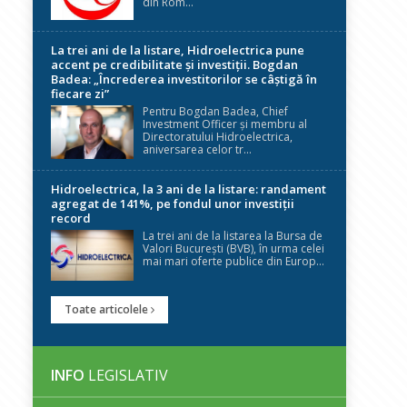
din Rom...
La trei ani de la listare, Hidroelectrica pune
accent pe credibilitate și investiții. Bogdan
Badea: „Încrederea investitorilor se câștigă în
fiecare zi”
Pentru Bogdan Badea, Chief
Investment Officer și membru al
Directoratului Hidroelectrica,
aniversarea celor tr...
Hidroelectrica, la 3 ani de la listare: randament
agregat de 141%, pe fondul unor investiții
record
La trei ani de la listarea la Bursa de
Valori București (BVB), în urma celei
mai mari oferte publice din Europ...
Toate articolele
INFO
LEGISLATIV