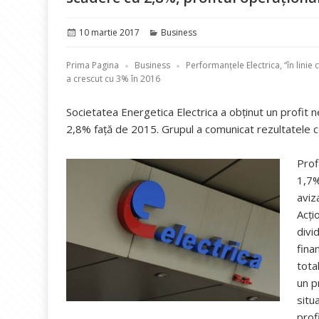
Publicat
Categorii
10 martie 2017
Business
pe
Prima Pagina
Business
Performanţele Electrica, “în linie
a crescut cu 3% în 2016
Societatea Energetica Electrica a obţinut un profit n
2,8% faţă de 2015. Grupul a comunicat rezultatele 
Prof
1,7%
aviz
Acţi
divi
fina
tota
un p
situ
profi