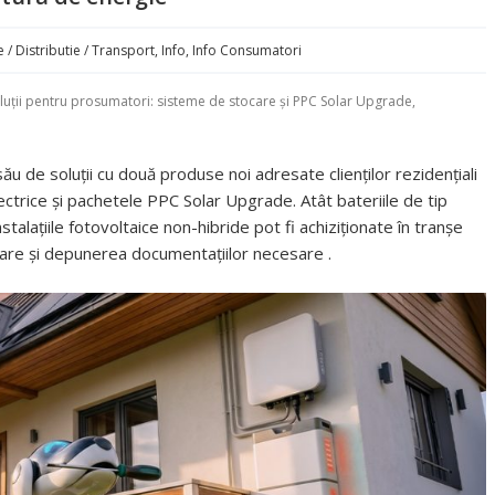
 / Distributie / Transport
,
Info
,
Info Consumatori
luții pentru prosumatori: sisteme de stocare și PPC Solar Upgrade,
ău de soluții cu două produse noi adresate clienților rezidențiali
lectrice și pachetele PPC Solar Upgrade. Atât bateriile de tip
stalațiile fotovoltaice non-hibride pot fi achiziționate în tranșe
lare și depunerea documentațiilor necesare .