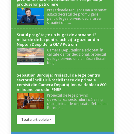
produselor petroliere
Președintele Nicușor Dan a semnat
astăzi decretul de promulgare
pentru legea privind declararea
situației de c...
Statul pregătește un buget de aproape 13
miliarde de lei pentru achiziția gazelor din
Neptun Deep de la OMV Petrom
Camera Deputaților a adoptat, în
calitate de for decizional, proiectul
de lege privind unele măsuri fiscal-
bug...
Sebastian Burduja: Proiectul de lege pentru
sectorul încălzirii-răcirii trece de primele
comisii din Camera Deputaților. Va debloca 800
milioane euro din PNRR
Proiectul de lege privind
dezvoltarea sectorului încălzirii și
răcirii, inițiat de deputatul Sebastian
Burduja...
Toate articolele