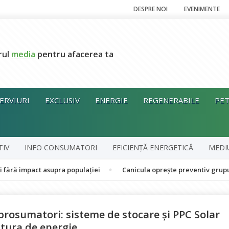
DESPRE NOI
EVENIMENTE
rul
media
pentru afacerea ta
ERVIURI
EXCLUSIV
ENERGIE
REGENERABILE
PET
TIV
INFO CONSUMATORI
EFICIENȚĂ ENERGETICĂ
MEDI
t asupra populației
Canicula oprește preventiv grupul în cogene
prosumatori: sisteme de stocare și PPC Solar
ctura de energie