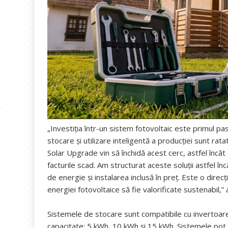
„Investiția într-un sistem fotovoltaic este primul pas 
stocare și utilizare inteligentă a producției sunt r
Solar Upgrade vin să închidă acest cerc, astfel încât
facturile scad. Am structurat aceste soluții astfel înc
de energie și instalarea inclusă în preț. Este o direc
energiei fotovoltaice să fie valorificate sustenabil,
Sistemele de stocare sunt compatibile cu invertoare d
capacitate: 5 kWh, 10 kWh și 15 kWh. Sistemele pot fi