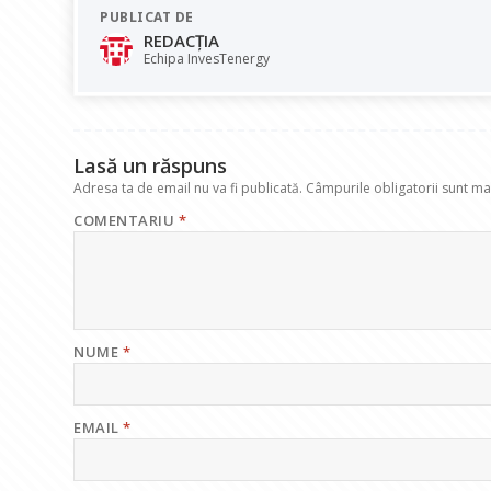
PUBLICAT DE
b
s
e
gr
l
REDACȚIA
o
A
dI
a
Echipa InvesTenergy
o
p
n
m
k
p
Lasă un răspuns
Adresa ta de email nu va fi publicată.
Câmpurile obligatorii sunt m
COMENTARIU
*
NUME
*
EMAIL
*