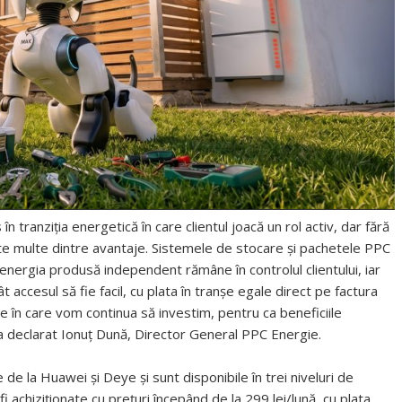
în tranziția energetică în care clientul joacă un rol activ, dar fără
atate multe dintre avantaje. Sistemele de stocare și pachetele PPC
 energia produsă independent rămâne în controlul clientului, iar
ât accesul să fie facil, cu plata în tranșe egale direct pe factura
ție în care vom continua să investim, pentru ca beneficiile
” a declarat Ionuț Dună, Director General PPC Energie.
e la Huawei și Deye și sunt disponibile în trei niveluri de
 achiziționate cu prețuri începând de la 299 lei/lună, cu plata