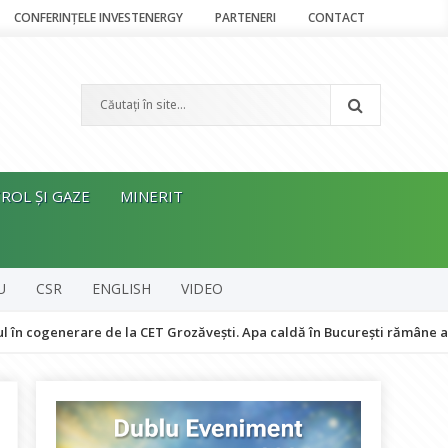
CONFERINȚELE INVESTENERGY
PARTENERI
CONTACT
ROL ȘI GAZE
MINERIT
U
CSR
ENGLISH
VIDEO
rare de la CET Grozăvești. Apa caldă în București rămâne asigurată