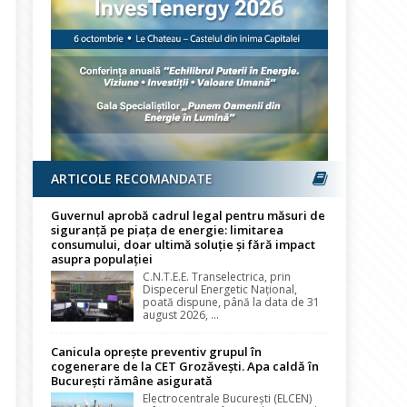
ARTICOLE RECOMANDATE
Guvernul aprobă cadrul legal pentru măsuri de
siguranță pe piața de energie: limitarea
consumului, doar ultimă soluție și fără impact
asupra populației
C.N.T.E.E. Transelectrica, prin
Dispecerul Energetic Național,
poată dispune, până la data de 31
august 2026, ...
Canicula oprește preventiv grupul în
cogenerare de la CET Grozăvești. Apa caldă în
București rămâne asigurată
Electrocentrale București (ELCEN)