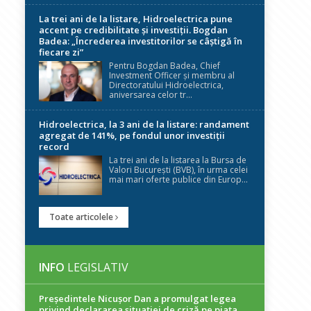
La trei ani de la listare, Hidroelectrica pune
accent pe credibilitate și investiții. Bogdan
Badea: „Încrederea investitorilor se câștigă în
fiecare zi”
Pentru Bogdan Badea, Chief
Investment Officer și membru al
Directoratului Hidroelectrica,
aniversarea celor tr...
Hidroelectrica, la 3 ani de la listare: randament
agregat de 141%, pe fondul unor investiții
record
La trei ani de la listarea la Bursa de
Valori București (BVB), în urma celei
mai mari oferte publice din Europ...
Toate articolele
INFO
LEGISLATIV
Președintele Nicuşor Dan a promulgat legea
privind declararea situaţiei de criză pe piaţa