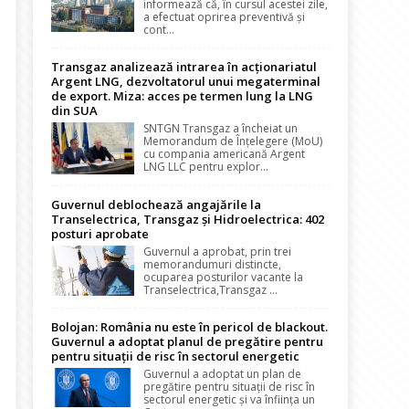
informează că, în cursul acestei zile,
a efectuat oprirea preventivă și
cont...
Transgaz analizează intrarea în acționariatul
Argent LNG, dezvoltatorul unui megaterminal
de export. Miza: acces pe termen lung la LNG
din SUA
SNTGN Transgaz a încheiat un
Memorandum de Înțelegere (MoU)
cu compania americană Argent
LNG LLC pentru explor...
Guvernul deblochează angajările la
Transelectrica, Transgaz și Hidroelectrica: 402
posturi aprobate
Guvernul a aprobat, prin trei
memorandumuri distincte,
ocuparea posturilor vacante la
Transelectrica,Transgaz ...
Bolojan: România nu este în pericol de blackout.
Guvernul a adoptat planul de pregătire pentru
pentru situații de risc în sectorul energetic
Guvernul a adoptat un plan de
pregătire pentru situații de risc în
sectorul energetic și va înființa un