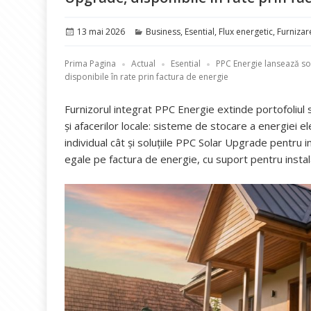
Publicat
Categorii
13 mai 2026
Business
,
Esential
,
Flux energetic
,
Furnizare
pe
Prima Pagina
Actual
Esential
PPC Energie lansează so
disponibile în rate prin factura de energie
Furnizorul integrat PPC Energie extinde portofoliul s
și afacerilor locale: sisteme de stocare a energiei e
individual cât și soluțiile PPC Solar Upgrade pentru in
egale pe factura de energie, cu suport pentru insta