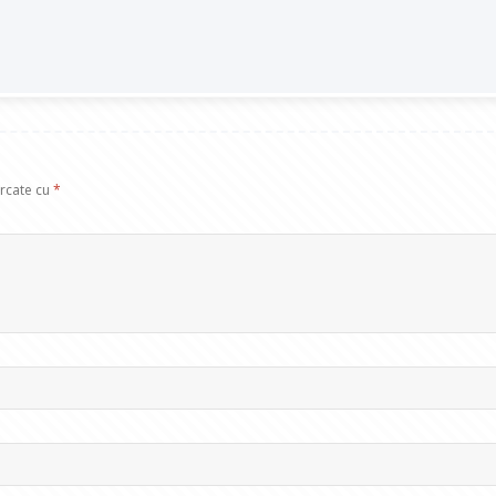
arcate cu
*