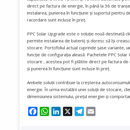
direct pe factura de energie, în până la 36 de tranș
instalarea, punerea în funcțiune și suportul pentru 
racordare sunt incluse în preț.
PPC Solar Upgrade este o soluție nouă destinată clie
permite instalarea de baterii) și doresc să își crea
stocare. Portofoliul actual cuprinde șase variante, ia
funcție de configurația aleasă. Pachetele PPC Solar 
stocare , acestea pot fi plătite direct pe factura de
și punerea în funcțiune sunt incluse în preț.
Ambele soluții contribuie la creșterea autoconsumul
energie. În urma instalării unei soluții de stocare, cl
dimensiunea sistemului, prețul energiei și comporta
F
W
Li
X
T
E
ac
h
n
el
m
e
at
k
e
ai