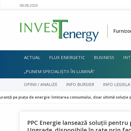
08.08.2026
Furnizo
ACTUAL
FLUX ENERGETIC
BUSINESS
INT
„PUNEM SPECIALIȘTII ÎN LUMINĂ”
OPINII / ANALIZE
INFO BURSIER
INFO LEGISLA
ța de energie: limitarea consumului, doar ultimă soluție și fără impac
PPC Energie lansează soluții pentru 
Upgrade, disponibile în rate prin fa