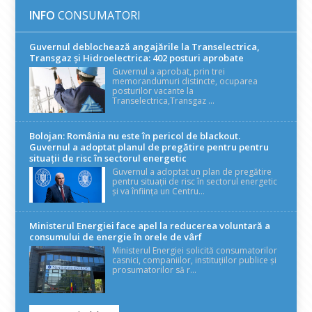
INFO
CONSUMATORI
Guvernul deblochează angajările la Transelectrica,
Transgaz și Hidroelectrica: 402 posturi aprobate
Guvernul a aprobat, prin trei
memorandumuri distincte, ocuparea
posturilor vacante la
Transelectrica,Transgaz ...
Bolojan: România nu este în pericol de blackout.
Guvernul a adoptat planul de pregătire pentru pentru
situații de risc în sectorul energetic
Guvernul a adoptat un plan de pregătire
pentru situații de risc în sectorul energetic
și va înființa un Centru...
Ministerul Energiei face apel la reducerea voluntară a
consumului de energie în orele de vârf
Ministerul Energiei solicită consumatorilor
casnici, companiilor, instituțiilor publice și
prosumatorilor să r...