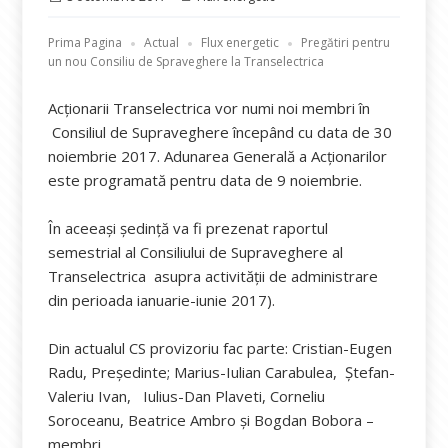
pe
Prima Pagina
Actual
Flux energetic
Pregătiri pentru
un nou Consiliu de Spraveghere la Transelectrica
Acționarii Transelectrica vor numi noi membri în
Consiliul de Supraveghere începând cu data de 30
noiembrie 2017. Adunarea Generală a Acționarilor
este programată pentru data de 9 noiembrie.
În aceeași ședință va fi prezenat raportul
semestrial al Consiliului de Supraveghere al
Transelectrica asupra activităţii de administrare
din perioada ianuarie-iunie 2017).
Din actualul CS provizoriu fac parte: Cristian-Eugen
Radu, Președinte; Marius-Iulian Carabulea, Ștefan-
Valeriu Ivan, Iulius-Dan Plaveti, Corneliu
Soroceanu, Beatrice Ambro și Bogdan Bobora –
membri.