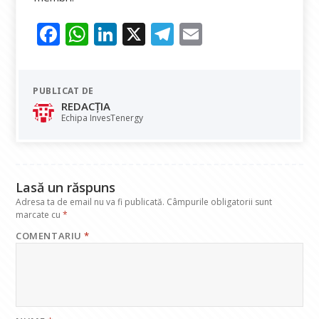
F
W
Li
X
T
E
ac
h
n
el
m
e
at
k
e
ai
PUBLICAT DE
b
s
e
gr
l
REDACȚIA
o
A
dI
a
Echipa InvesTenergy
o
p
n
m
k
p
Lasă un răspuns
Adresa ta de email nu va fi publicată.
Câmpurile obligatorii sunt
marcate cu
*
COMENTARIU
*