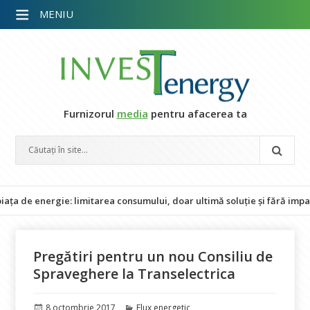
MENIU
Furnizorul
media
pentru afacerea ta
 energie: limitarea consumului, doar ultimă soluție și fără impact as
Pregătiri pentru un nou Consiliu de
Spraveghere la Transelectrica
Publicat
Categorii
8 octombrie 2017
Flux energetic