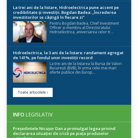
La trei ani de la listare, Hidroelectrica pune accent pe
credibilitate și investiții. Bogdan Badea: „Încrederea
investitorilor se câștigă în fiecare zi”
Pentru Bogdan Badea, Chief Investment
Officer și membru al Directoratului
Hidroelectrica, aniversarea celor tr...
Hidroelectrica, la 3 ani de la listare: randament agregat
de 141%, pe fondul unor investiții record
La trei ani de la listarea la Bursa de Valori
București (BVB), în urma celei mai mari
oferte publice din Europ...
Toate articolele
INFO
LEGISLATIV
Președintele Nicuşor Dan a promulgat legea privind
declararea situaţiei de criză pe piaţa produselor