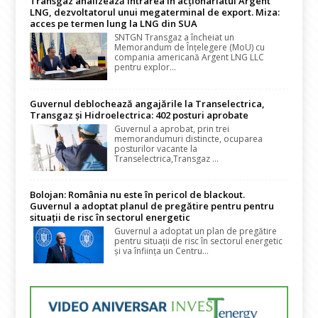
Transgaz analizează intrarea în acționariatul Argent
LNG, dezvoltatorul unui megaterminal de export. Miza:
acces pe termen lung la LNG din SUA
SNTGN Transgaz a încheiat un
Memorandum de Înțelegere (MoU) cu
compania americană Argent LNG LLC
pentru explor...
Guvernul deblochează angajările la Transelectrica,
Transgaz și Hidroelectrica: 402 posturi aprobate
Guvernul a aprobat, prin trei
memorandumuri distincte, ocuparea
posturilor vacante la
Transelectrica,Transgaz ...
Bolojan: România nu este în pericol de blackout.
Guvernul a adoptat planul de pregătire pentru pentru
situații de risc în sectorul energetic
Guvernul a adoptat un plan de pregătire
pentru situații de risc în sectorul energetic
și va înființa un Centru...