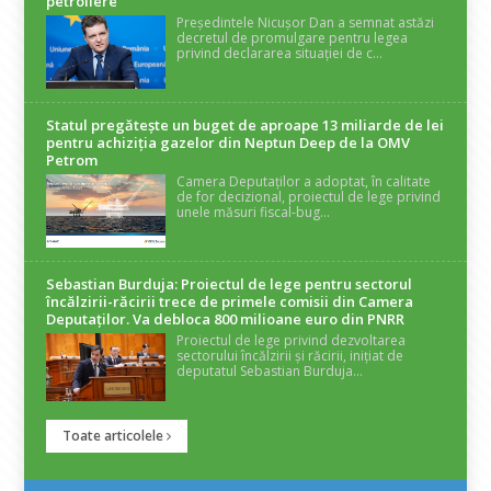
petroliere
Președintele Nicușor Dan a semnat astăzi
decretul de promulgare pentru legea
privind declararea situației de c...
Statul pregătește un buget de aproape 13 miliarde de lei
pentru achiziția gazelor din Neptun Deep de la OMV
Petrom
Camera Deputaților a adoptat, în calitate
de for decizional, proiectul de lege privind
unele măsuri fiscal-bug...
Sebastian Burduja: Proiectul de lege pentru sectorul
încălzirii-răcirii trece de primele comisii din Camera
Deputaților. Va debloca 800 milioane euro din PNRR
Proiectul de lege privind dezvoltarea
sectorului încălzirii și răcirii, inițiat de
deputatul Sebastian Burduja...
Toate articolele