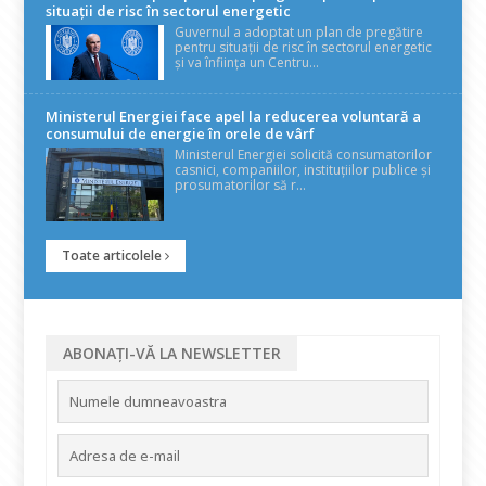
situații de risc în sectorul energetic
Guvernul a adoptat un plan de pregătire
pentru situații de risc în sectorul energetic
și va înființa un Centru...
Ministerul Energiei face apel la reducerea voluntară a
consumului de energie în orele de vârf
Ministerul Energiei solicită consumatorilor
casnici, companiilor, instituțiilor publice și
prosumatorilor să r...
Toate articolele
ABONAȚI-VĂ LA NEWSLETTER