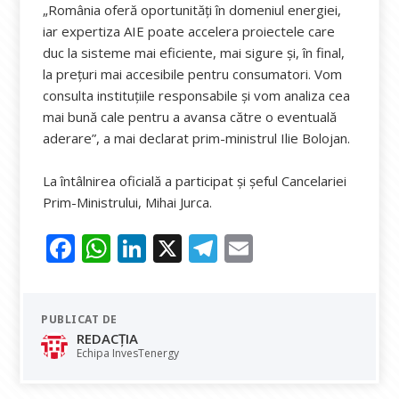
„România oferă oportunități în domeniul energiei,
iar expertiza AIE poate accelera proiectele care
duc la sisteme mai eficiente, mai sigure și, în final,
la prețuri mai accesibile pentru consumatori. Vom
consulta instituțiile responsabile și vom analiza cea
mai bună cale pentru a avansa către o eventuală
aderare”, a mai declarat prim-ministrul Ilie Bolojan.
La întâlnirea oficială a participat și șeful Cancelariei
Prim-Ministrului, Mihai Jurca.
F
W
Li
X
T
E
ac
h
n
el
m
e
at
k
e
ai
PUBLICAT DE
b
s
e
gr
l
REDACȚIA
o
A
dI
a
Echipa InvesTenergy
o
p
n
m