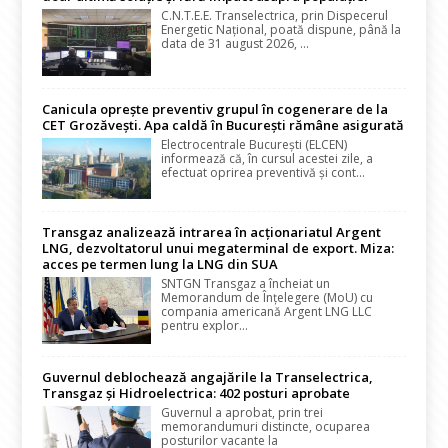
C.N.T.E.E. Transelectrica, prin Dispecerul
Energetic Național, poată dispune, până la
data de 31 august 2026, ...
Canicula oprește preventiv grupul în cogenerare de la
CET Grozăvești. Apa caldă în București rămâne asigurată
Electrocentrale București (ELCEN)
informează că, în cursul acestei zile, a
efectuat oprirea preventivă și cont...
Transgaz analizează intrarea în acționariatul Argent
LNG, dezvoltatorul unui megaterminal de export. Miza:
acces pe termen lung la LNG din SUA
SNTGN Transgaz a încheiat un
Memorandum de Înțelegere (MoU) cu
compania americană Argent LNG LLC
pentru explor...
Guvernul deblochează angajările la Transelectrica,
Transgaz și Hidroelectrica: 402 posturi aprobate
Guvernul a aprobat, prin trei
memorandumuri distincte, ocuparea
posturilor vacante la