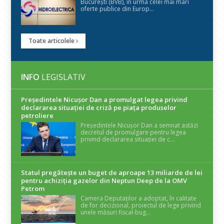
București (BVB), în urma celei mai mari
oferte publice din Europ...
Toate articolele
INFO
LEGISLATIV
Președintele Nicuşor Dan a promulgat legea privind
declararea situaţiei de criză pe piaţa produselor
petroliere
Președintele Nicușor Dan a semnat astăzi
decretul de promulgare pentru legea
privind declararea situației de c...
Statul pregătește un buget de aproape 13 miliarde de lei
pentru achiziția gazelor din Neptun Deep de la OMV
Petrom
Camera Deputaților a adoptat, în calitate
de for decizional, proiectul de lege privind
unele măsuri fiscal-bug...