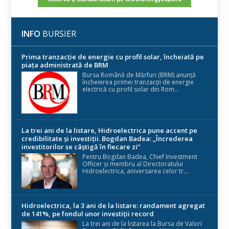
INFO
BURSIER
Prima tranzacție de energie cu profil solar, încheiată pe
piața administrată de BRM
Bursa Română de Mărfuri (BRM) anunță
încheierea primei tranzacții de energie
electrică cu profil solar din Rom...
La trei ani de la listare, Hidroelectrica pune accent pe
credibilitate și investiții. Bogdan Badea: „Încrederea
investitorilor se câștigă în fiecare zi”
Pentru Bogdan Badea, Chief Investment
Officer și membru al Directoratului
Hidroelectrica, aniversarea celor tr...
Hidroelectrica, la 3 ani de la listare: randament agregat
de 141%, pe fondul unor investiții record
La trei ani de la listarea la Bursa de Valori