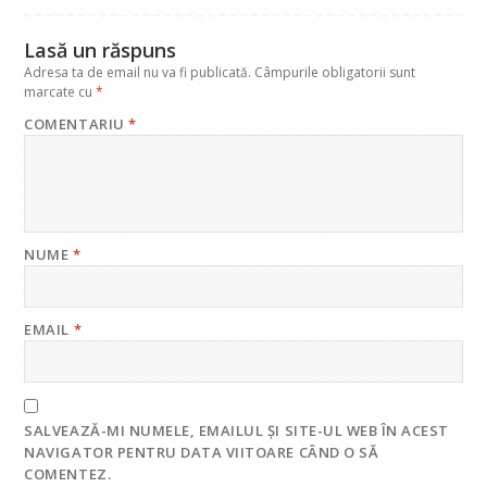
k
p
Lasă un răspuns
Adresa ta de email nu va fi publicată.
Câmpurile obligatorii sunt
marcate cu
*
COMENTARIU
*
NUME
*
EMAIL
*
SALVEAZĂ-MI NUMELE, EMAILUL ȘI SITE-UL WEB ÎN ACEST
NAVIGATOR PENTRU DATA VIITOARE CÂND O SĂ
COMENTEZ.