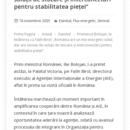
pentru stabilitatea pieței”
Publicat
Categorii
18 noiembrie 2025
Esential
,
Flux energetic
,
Semnal
pe
Prima Pagina
Actual
Esential
Premierul Bolojan, la
întâlnirea cu Fatih Birol: „România are un mix energetic solid,
dar are nevoie de soluții de stocare și interconectări pentru
stabilitatea pieței”
Prim-ministrul României, Ilie Bolojan, l-a primit
astăzi, la Palatul Victoria, pe Fatih Birol, directorul
executiv al Agenției Internaționale a Energiei (AIE),
aflat în prima sa vizită oficială în România.
Întâlnirea marchează un moment important în
amplificarea cooperării dintre România și AIE, în
contextul în care țara noastră analizează
oportunitatea aderării la agenție, odată cu avansul
procesului de integrare în Organizația pentru