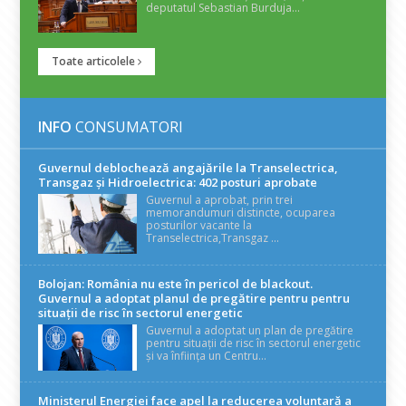
deputatul Sebastian Burduja...
Toate articolele
INFO
CONSUMATORI
Guvernul deblochează angajările la Transelectrica,
Transgaz și Hidroelectrica: 402 posturi aprobate
Guvernul a aprobat, prin trei
memorandumuri distincte, ocuparea
posturilor vacante la
Transelectrica,Transgaz ...
Bolojan: România nu este în pericol de blackout.
Guvernul a adoptat planul de pregătire pentru pentru
situații de risc în sectorul energetic
Guvernul a adoptat un plan de pregătire
pentru situații de risc în sectorul energetic
și va înființa un Centru...
Ministerul Energiei face apel la reducerea voluntară a