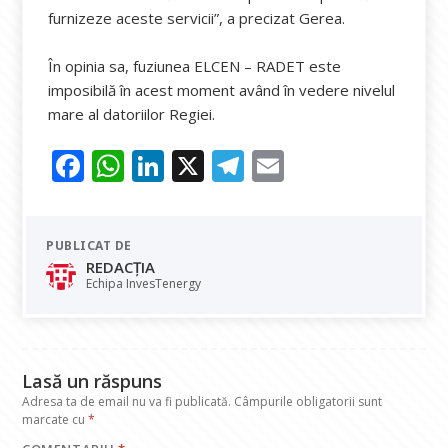
furnizeze aceste servicii”, a precizat Gerea.
În opinia sa, fuziunea ELCEN – RADET este
imposibilă în acest moment având în vedere nivelul
mare al datoriilor Regiei.
F
W
Li
X
T
E
ac
h
n
el
m
e
at
k
e
ai
PUBLICAT DE
b
s
e
gr
l
REDACȚIA
o
A
dI
a
Echipa InvesTenergy
o
p
n
m
k
p
Lasă un răspuns
Adresa ta de email nu va fi publicată.
Câmpurile obligatorii sunt
marcate cu
*