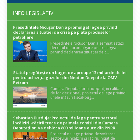
INFO
LEGISLATIV
Președintele Nicuşor Dan a promulgat legea privind
declararea situaţiei de criză pe piaţa produselor
petroliere
Președintele Nicușor Dan a semnat astăzi
decretul de promulgare pentru legea
privind declararea situației de c...
Statul pregătește un buget de aproape 13 miliarde de lei
pentru achiziția gazelor din Neptun Deep de la OMV
Petrom
Camera Deputaților a adoptat, în calitate
de for decizional, proiectul de lege privind
unele măsuri fiscal-bug...
Sebastian Burduja: Proiectul de lege pentru sectorul
încălzirii-răcirii trece de primele comisii din Camera
Deputaților. Va debloca 800 milioane euro din PNRR
Proiectul de lege privind dezvoltarea
sectorului încălzirii și răcirii, inițiat de