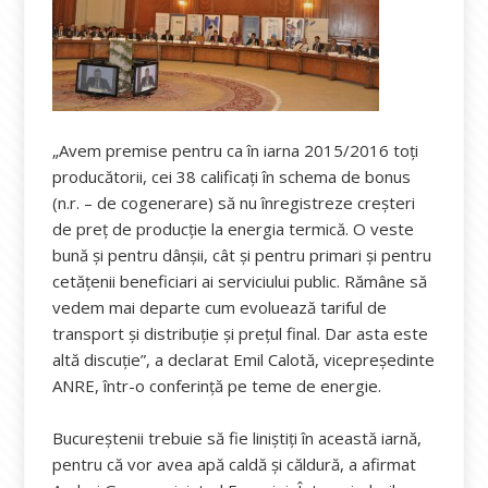
„Avem premise pentru ca în iarna 2015/2016 toţi
producătorii, cei 38 calificaţi în schema de bonus
(n.r. – de cogenerare) să nu înregistreze creşteri
de preţ de producţie la energia termică. O veste
bună şi pentru dânşii, cât şi pentru primari şi pentru
cetăţenii beneficiari ai serviciului public. Rămâne să
vedem mai departe cum evoluează tariful de
transport şi distribuţie şi preţul final. Dar asta este
altă discuţie”, a declarat Emil Calotă, vicepreședinte
ANRE, într-o conferinţă pe teme de energie.
Bucureştenii trebuie să fie liniştiţi în această iarnă,
pentru că vor avea apă caldă şi căldură, a afirmat