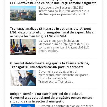
CET Grozăvești. Apa caldă în București rămâne asigurată
Electrocentrale București (ELCEN)
informează că, în cursul acestei zile, a
efectuat oprirea preventivă și cont...
Transgaz analizează intrarea în acționariatul Argent
LNG, dezvoltatorul unui megaterminal de export. Miza:
acces pe termen lung la LNG din SUA
SNTGN Transgaz a încheiat un
Memorandum de Înțelegere (MoU) cu
compania americană Argent LNG LLC
pentru explor...
Guvernul deblochează angajările la Transelectrica,
Transgaz și Hidroelectrica: 402 posturi aprobate
Guvernul a aprobat, prin trei
memorandumuri distincte, ocuparea
posturilor vacante la
Transelectrica,Transgaz ...
Bolojan: România nu este în pericol de blackout.
Guvernul a adoptat planul de pregătire pentru pentru
situații de risc în sectorul energetic
Guvernul a adoptat un plan de pregătire