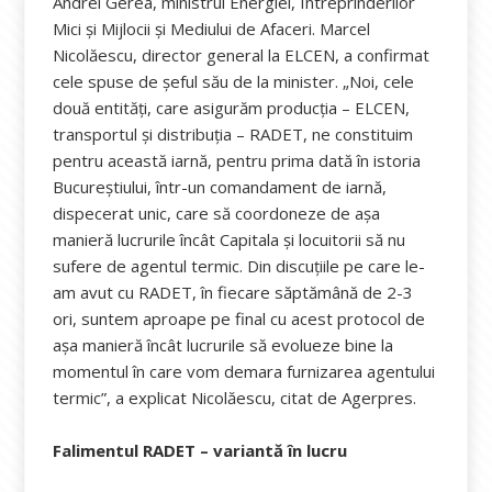
Andrei Gerea, ministrul Energiei, Întreprinderilor
Mici şi Mijlocii şi Mediului de Afaceri. Marcel
Nicolăescu, director general la ELCEN, a confirmat
cele spuse de șeful său de la minister. „Noi, cele
două entităţi, care asigurăm producţia – ELCEN,
transportul şi distribuţia – RADET, ne constituim
pentru această iarnă, pentru prima dată în istoria
Bucureştiului, într-un comandament de iarnă,
dispecerat unic, care să coordoneze de aşa
manieră lucrurile încât Capitala şi locuitorii să nu
sufere de agentul termic. Din discuţiile pe care le-
am avut cu RADET, în fiecare săptămână de 2-3
ori, suntem aproape pe final cu acest protocol de
aşa manieră încât lucrurile să evolueze bine la
momentul în care vom demara furnizarea agentului
termic”, a explicat Nicolăescu, citat de Agerpres.
Falimentul RADET – variantă în lucru