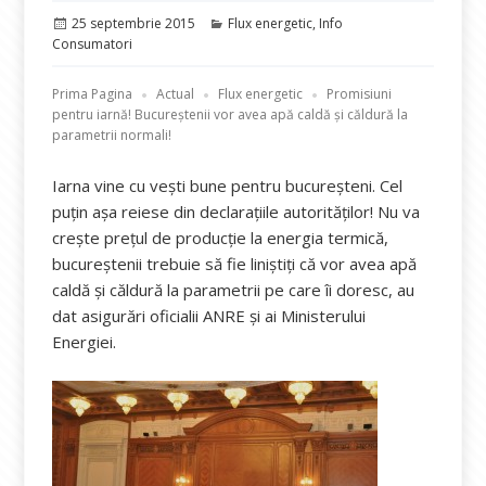
Publicat
Categorii
25 septembrie 2015
Flux energetic
,
Info
pe
Consumatori
Prima Pagina
Actual
Flux energetic
Promisiuni
pentru iarnă! Bucureștenii vor avea apă caldă și căldură la
parametrii normali!
Iarna vine cu vești bune pentru bucureșteni. Cel
puțin așa reiese din declarațiile autorităților! Nu va
crește prețul de producție la energia termică,
bucureştenii trebuie să fie liniştiţi că vor avea apă
caldă şi căldură la parametrii pe care îi doresc, au
dat asigurări oficialii ANRE și ai Ministerului
Energiei.