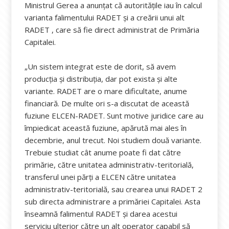
Ministrul Gerea a anunțat că autorităţile iau în calcul
varianta falimentului RADET şi a creării unui alt
RADET , care să fie direct administrat de Primăria
Capitalei.
„Un sistem integrat este de dorit, să avem
producţia şi distribuţia, dar pot exista şi alte
variante. RADET are o mare dificultate, anume
financiară. De multe ori s-a discutat de această
fuziune ELCEN-RADET. Sunt motive juridice care au
împiedicat această fuziune, apărută mai ales în
decembrie, anul trecut. Noi studiem două variante.
Trebuie studiat cât anume poate fi dat către
primărie, către unitatea administrativ-teritorială,
transferul unei părţi a ELCEN către unitatea
administrativ-teritorială, sau crearea unui RADET 2
sub directa administrare a primăriei Capitalei. Asta
înseamnă falimentul RADET şi darea acestui
serviciu ulterior către un alt operator capabil să