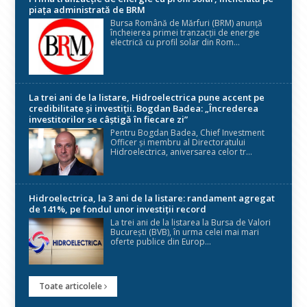
piața administrată de BRM
Bursa Română de Mărfuri (BRM) anunță
încheierea primei tranzacții de energie
electrică cu profil solar din Rom...
La trei ani de la listare, Hidroelectrica pune accent pe
credibilitate și investiții. Bogdan Badea: „Încrederea
investitorilor se câștigă în fiecare zi”
Pentru Bogdan Badea, Chief Investment
Officer și membru al Directoratului
Hidroelectrica, aniversarea celor tr...
Hidroelectrica, la 3 ani de la listare: randament agregat
de 141%, pe fondul unor investiții record
La trei ani de la listarea la Bursa de Valori
București (BVB), în urma celei mai mari
oferte publice din Europ...
Toate articolele