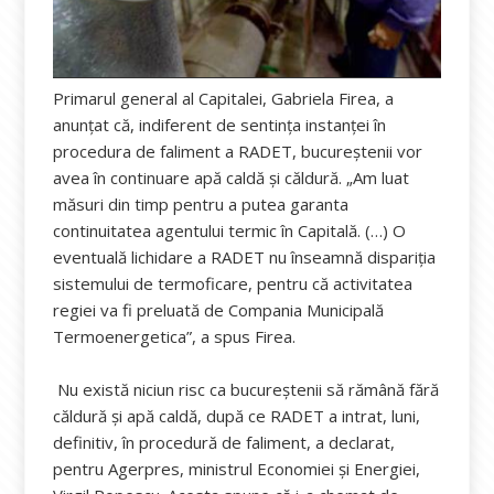
Primarul general al Capitalei, Gabriela Firea, a
anunţat că, indiferent de sentinţa instanţei în
procedura de faliment a RADET, bucureştenii vor
avea în continuare apă caldă şi căldură. „Am luat
măsuri din timp pentru a putea garanta
continuitatea agentului termic în Capitală. (…) O
eventuală lichidare a RADET nu înseamnă dispariţia
sistemului de termoficare, pentru că activitatea
regiei va fi preluată de Compania Municipală
Termoenergetica”, a spus Firea.
Nu există niciun risc ca bucureştenii să rămână fără
căldură şi apă caldă, după ce RADET a intrat, luni,
definitiv, în procedură de faliment, a declarat,
pentru Agerpres, ministrul Economiei şi Energiei,