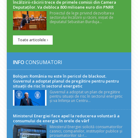
încălzirii-răcirii trece de primele comisii din Camera
Deputaților. Va debloca 800 milioane euro din PNRR
Proiectul de lege privind dezvoltarea
sectorului încălzirii și răcirii, inițiat de
deputatul Sebastian Burduja...
Toate articolele
INFO
CONSUMATORI
Bolojan: România nu este în pericol de blackout.
Guvernul a adoptat planul de pregătire pentru pentru
situații de risc în sectorul energetic
Guvernul a adoptat un plan de pregătire
pentru situații de risc în sectorul energetic
și va înființa un Centru...
Ministerul Energiei face apel la reducerea voluntară a
consumului de energie în orele de vârf
Ministerul Energiei solicită consumatorilor
casnici, companiilor, instituțiilor publice și
prosumatorilor să r...