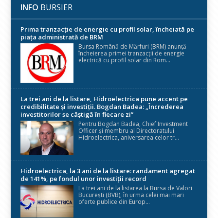
INFO
BURSIER
Prima tranzacție de energie cu profil solar, încheiată pe
piața administrată de BRM
Bursa Română de Mărfuri (BRM) anunță
încheierea primei tranzacții de energie
electrică cu profil solar din Rom...
La trei ani de la listare, Hidroelectrica pune accent pe
credibilitate și investiții. Bogdan Badea: „Încrederea
investitorilor se câștigă în fiecare zi”
Pentru Bogdan Badea, Chief Investment
Officer și membru al Directoratului
Hidroelectrica, aniversarea celor tr...
Hidroelectrica, la 3 ani de la listare: randament agregat
de 141%, pe fondul unor investiții record
La trei ani de la listarea la Bursa de Valori
București (BVB), în urma celei mai mari
oferte publice din Europ...