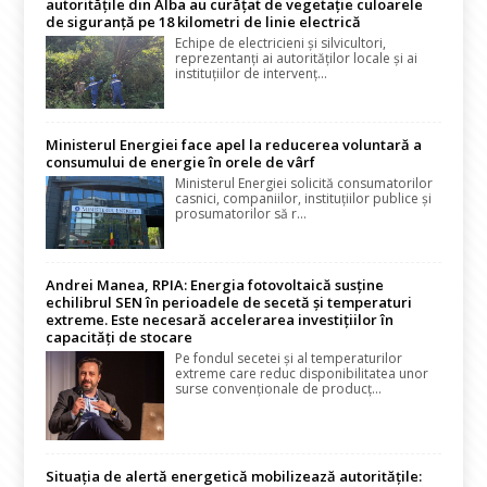
autoritățile din Alba au curățat de vegetație culoarele
de siguranță pe 18 kilometri de linie electrică
Echipe de electricieni și silvicultori,
reprezentanți ai autorităților locale și ai
instituțiilor de intervenț...
Ministerul Energiei face apel la reducerea voluntară a
consumului de energie în orele de vârf
Ministerul Energiei solicită consumatorilor
casnici, companiilor, instituțiilor publice și
prosumatorilor să r...
Andrei Manea, RPIA: Energia fotovoltaică susține
echilibrul SEN în perioadele de secetă și temperaturi
extreme. Este necesară accelerarea investițiilor în
capacități de stocare
Pe fondul secetei și al temperaturilor
extreme care reduc disponibilitatea unor
surse convenționale de producț...
Situația de alertă energetică mobilizează autoritățile: