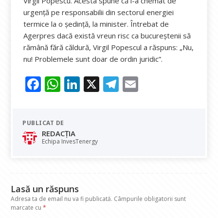
Virgil Popescu. Acesta spune că i-a chemat de
urgenţă pe responsabilii din sectorul energiei
termice la o şedinţă, la minister. Întrebat de
Agerpres dacă există vreun risc ca bucureştenii să
rămână fără căldură, Virgil Popescul a răspuns: „Nu,
nu! Problemele sunt doar de ordin juridic”.
F
W
Li
X
T
E
ac
h
n
el
m
e
at
k
e
ai
PUBLICAT DE
b
s
e
gr
l
REDACȚIA
o
A
dI
a
Echipa InvesTenergy
o
p
n
m
k
p
Lasă un răspuns
Adresa ta de email nu va fi publicată.
Câmpurile obligatorii sunt
marcate cu
*