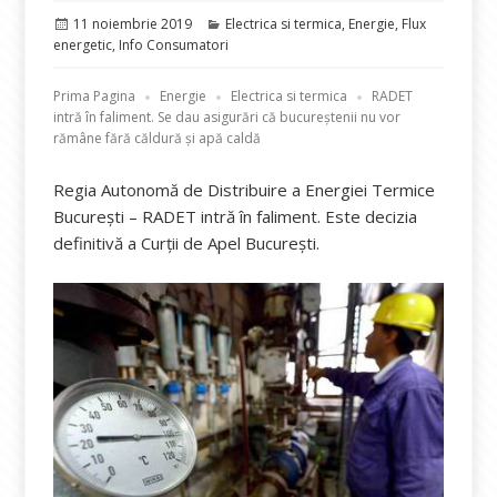
Publicat
Categorii
11 noiembrie 2019
Electrica si termica
,
Energie
,
Flux
pe
energetic
,
Info Consumatori
Prima Pagina
Energie
Electrica si termica
RADET
intră în faliment. Se dau asigurări că bucureștenii nu vor
rămâne fără căldură și apă caldă
Regia Autonomă de Distribuire a Energiei Termice
Bucureşti – RADET intră în faliment. Este decizia
definitivă a Curții de Apel Bucureşti.