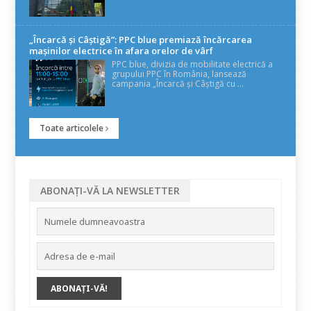
„Încarcă și Câștigă”: PPC blue premiază încărcarea
mașinilor electrice în afara orelor de vârf
PPC blue, divizia de mobilitate electrică a
grupului PPC în România, lansează
campania „Încarcă și Câștigă cu ...
Toate articolele
ABONAȚI-VĂ LA NEWSLETTER