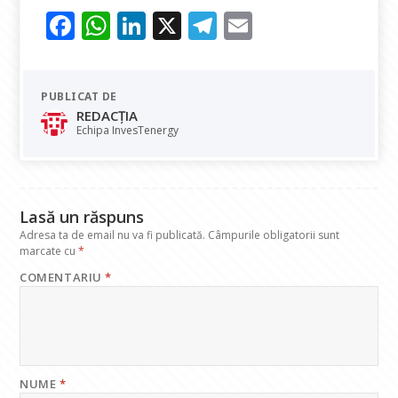
F
W
Li
X
T
E
ac
h
n
el
m
e
at
k
e
ai
PUBLICAT DE
b
s
e
gr
l
REDACȚIA
o
A
dI
a
Echipa InvesTenergy
o
p
n
m
k
p
Lasă un răspuns
Adresa ta de email nu va fi publicată.
Câmpurile obligatorii sunt
marcate cu
*
COMENTARIU
*
NUME
*