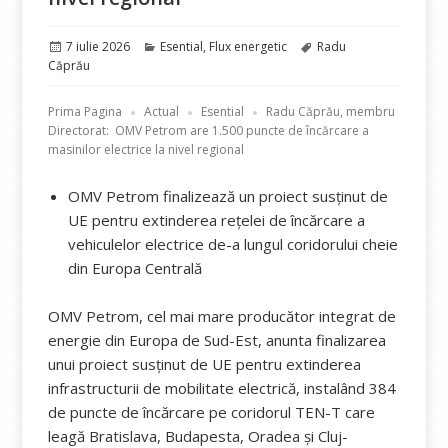
Publicat
Categorii
Etichete
7 iulie 2026
Esential
,
Flux energetic
Radu
pe
Căprău
Prima Pagina
Actual
Esential
Radu Căprău, membru
Directorat: OMV Petrom are 1.500 puncte de încărcare a
masinilor electrice la nivel regional
OMV Petrom finalizează un proiect susținut de
UE pentru extinderea rețelei de încărcare a
vehiculelor electrice de-a lungul coridorului cheie
din Europa Centrală
OMV Petrom, cel mai mare producător integrat de
energie din Europa de Sud-Est, anunta finalizarea
unui proiect susținut de UE pentru extinderea
infrastructurii de mobilitate electrică, instalând 384
de puncte de încărcare pe coridorul TEN-T care
leagă Bratislava, Budapesta, Oradea și Cluj-