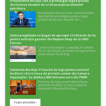
Președintele Nicuşor Dan a promulgat legea privind
declararea situaţiei de criză pe piaţa produselor
petroliere
Președintele Nicușor Dan a semnat astăzi
decretul de promulgare pentru legea
privind declararea situației de c...
Statul pregătește un buget de aproape 13 miliarde de lei
pentru achiziția gazelor din Neptun Deep de la OMV
Petrom
Camera Deputaților a adoptat, în calitate
de for decizional, proiectul de lege privind
unele măsuri fiscal-bug...
Sebastian Burduja: Proiectul de lege pentru sectorul
încălzirii-răcirii trece de primele comisii din Camera
Deputaților. Va debloca 800 milioane euro din PNRR
Proiectul de lege privind dezvoltarea
sectorului încălzirii și răcirii, inițiat de
deputatul Sebastian Burduja...
Toate articolele