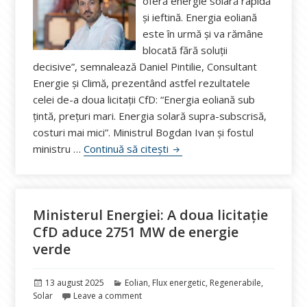
oferă energie solară rapidă
și ieftină. Energia eoliană
este în urmă și va rămâne
blocată fără soluții
decisive”, semnalează Daniel Pintilie, Consultant
Energie și Climă, prezentând astfel rezultatele
celei de-a doua licitații CfD: “Energia eoliană sub
țintă, prețuri mari. Energia solară supra-subscrisă,
costuri mai mici”. Ministrul Bogdan Ivan și fostul
Daniel Pintilie, Consultant En
ministru …
Continuă să citești
Ministerul Energiei: A doua licitație
CfD aduce 2751 MW de energie
verde
Publicat
Categorii
13 august 2025
Eolian
,
Flux energetic
,
Regenerabile
,
pe
Solar
Leave a comment