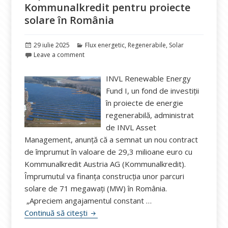
Kommunalkredit pentru proiecte
solare în România
Publicat
Categorii
29 iulie 2025
Flux energetic
,
Regenerabile
,
Solar
pe
Leave a comment
INVL Renewable Energy
Fund I, un fond de investiții
în proiecte de energie
regenerabilă, administrat
de INVL Asset
Management, anunță că a semnat un nou contract
de împrumut în valoare de 29,3 milioane euro cu
Kommunalkredit Austria AG (Kommunalkredit).
Împrumutul va finanța construcția unor parcuri
solare de 71 megawați (MW) în România.
„Apreciem angajamentul constant …
INVL Renewable Energy Fund I obține 29
Continuă să citești