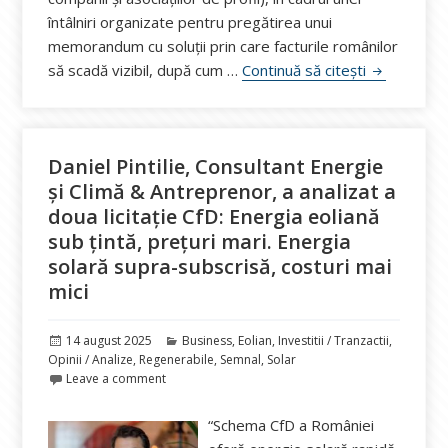
întâlniri organizate pentru pregătirea unui
memorandum cu soluții prin care facturile românilor
Prosumatorii
să scadă vizibil, după cum …
Continuă să citești
Daniel Pintilie, Consultant Energie
și Climă & Antreprenor, a analizat a
doua licitație CfD: Energia eoliană
sub țintă, prețuri mari. Energia
solară supra-subscrisă, costuri mai
mici
Publicat
Categorii
14 august 2025
Business
,
Eolian
,
Investitii / Tranzactii
,
pe
Opinii / Analize
,
Regenerabile
,
Semnal
,
Solar
Leave a comment
“Schema CfD a României