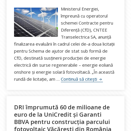
Ministerul Energiei,
împreună cu operatorul
schemei Contracte pentru
Diferență (CfD), CNTEE
Transelectrica SA, anunță
finalizarea evaluării în cadrul celei de-a doua licitații
pentru Schema de ajutor de stat sub formă de
CfD, destinată susținerii producției de energie
electrică din surse regenerabile – energie eoliană
onshore și energie solară fotovoltaică. „În această
Ministerul Energ
rundă de licitație, am …
Continuă să citești
DRI împrumută 60 de milioane de
euro de la UniCredit și Garanti
BBVA pentru construcția parcului
fotovoltaic Văcărești din România