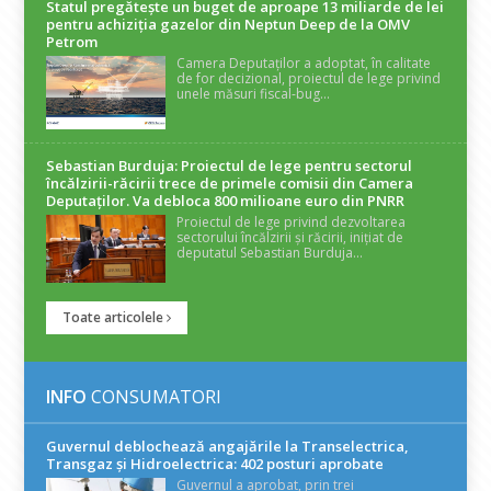
Statul pregătește un buget de aproape 13 miliarde de lei
pentru achiziția gazelor din Neptun Deep de la OMV
Petrom
Camera Deputaților a adoptat, în calitate
de for decizional, proiectul de lege privind
unele măsuri fiscal-bug...
Sebastian Burduja: Proiectul de lege pentru sectorul
încălzirii-răcirii trece de primele comisii din Camera
Deputaților. Va debloca 800 milioane euro din PNRR
Proiectul de lege privind dezvoltarea
sectorului încălzirii și răcirii, inițiat de
deputatul Sebastian Burduja...
Toate articolele
INFO
CONSUMATORI
Guvernul deblochează angajările la Transelectrica,
Transgaz și Hidroelectrica: 402 posturi aprobate
Guvernul a aprobat, prin trei