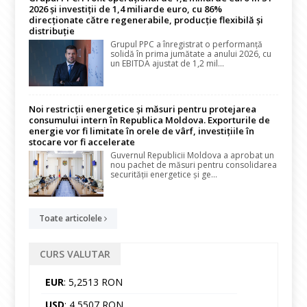
2026 și investiții de 1,4 miliarde euro, cu 86%
direcționate către regenerabile, producție flexibilă și
distribuție
Grupul PPC a înregistrat o performanță
solidă în prima jumătate a anului 2026, cu
un EBITDA ajustat de 1,2 mil...
Noi restricții energetice și măsuri pentru protejarea
consumului intern în Republica Moldova. Exporturile de
energie vor fi limitate în orele de vârf, investițiile în
stocare vor fi accelerate
Guvernul Republicii Moldova a aprobat un
nou pachet de măsuri pentru consolidarea
securității energetice și ge...
Toate articolele
CURS VALUTAR
EUR
: 5,2513 RON
USD
: 4,5507 RON