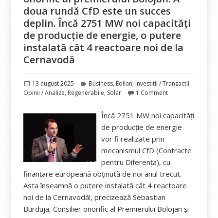
doua rundă CfD este un succes
deplin. Încă 2751 MW noi capacități
de producție de energie, o putere
instalată cât 4 reactoare noi de la
Cernavodă
Publicat
Categorii
13 august 2025
Business
,
Eolian
,
Investitii / Tranzactii
,
pe
Opinii / Analize
,
Regenerabile
,
Solar
1 Comment
Încă 2751 MW noi capacități
de producție de energie
vor fi realizate prin
mecanismul CfD (Contracte
pentru Diferența), cu
finanțare europeană obținută de noi anul trecut.
Asta înseamnă o putere instalată cât 4 reactoare
noi de la Cernavodă!, precizează Sebastian
Burduja, Consilier onorific al Premierului Bolojan și