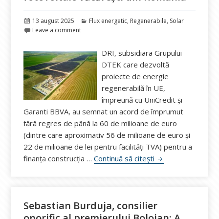
Publicat
Categorii
13 august 2025
Flux energetic
,
Regenerabile
,
Solar
pe
Leave a comment
DRI, subsidiara Grupului
DTEK care dezvoltă
proiecte de energie
regenerabilă în UE,
împreună cu UniCredit și
Garanti BBVA, au semnat un acord de împrumut
fără regres de până la 60 de milioane de euro
(dintre care aproximativ 56 de milioane de euro și
22 de milioane de lei pentru facilități TVA) pentru a
DRI împrumută 60 d
finanța construcția …
Continuă să citești
Sebastian Burduja, consilier
onorific al premierului Bolojan: A