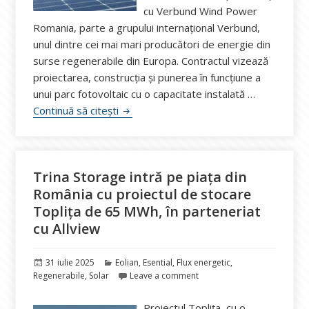
cu Verbund Wind Power
Romania, parte a grupului internațional Verbund,
unul dintre cei mai mari producători de energie din
surse regenerabile din Europa. Contractul vizează
proiectarea, construcția și punerea în funcțiune a
unui parc fotovoltaic cu o capacitate instalată …
Simtel construiește un parc fotovoltaic 
Continuă să citești
Trina Storage intră pe piața din
România cu proiectul de stocare
Toplița de 65 MWh, în parteneriat
cu Allview
Publicat
Categorii
31 iulie 2025
Eolian
,
Esential
,
Flux energetic
,
pe
Regenerabile
,
Solar
Leave a comment
Proiectul Toplița, cu o