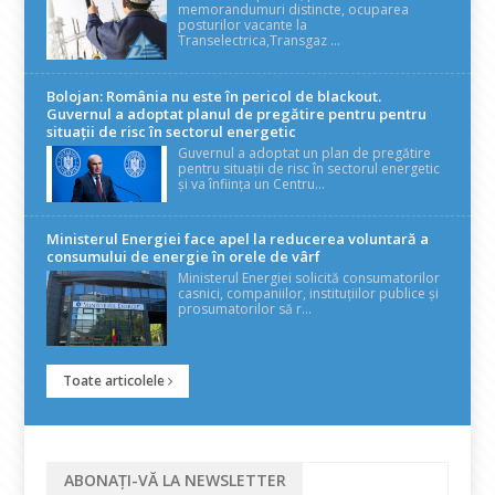
memorandumuri distincte, ocuparea
posturilor vacante la
Transelectrica,Transgaz ...
Bolojan: România nu este în pericol de blackout.
Guvernul a adoptat planul de pregătire pentru pentru
situații de risc în sectorul energetic
Guvernul a adoptat un plan de pregătire
pentru situații de risc în sectorul energetic
și va înființa un Centru...
Ministerul Energiei face apel la reducerea voluntară a
consumului de energie în orele de vârf
Ministerul Energiei solicită consumatorilor
casnici, companiilor, instituțiilor publice și
prosumatorilor să r...
Toate articolele
ABONAȚI-VĂ LA NEWSLETTER