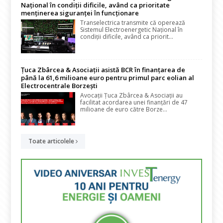
Național în condiții dificile, având ca prioritate
menținerea siguranței în funcționare
Transelectrica transmite că operează
Sistemul Electroenergetic Național în
condiții dificile, având ca priorit...
Țuca Zbârcea & Asociații asistă BCR în finanțarea de
până la 61,6 milioane euro pentru primul parc eolian al
Electrocentrale Borzești
Avocații Țuca Zbârcea & Asociații au
facilitat acordarea unei finanțări de 47
milioane de euro către Borze...
Toate articolele