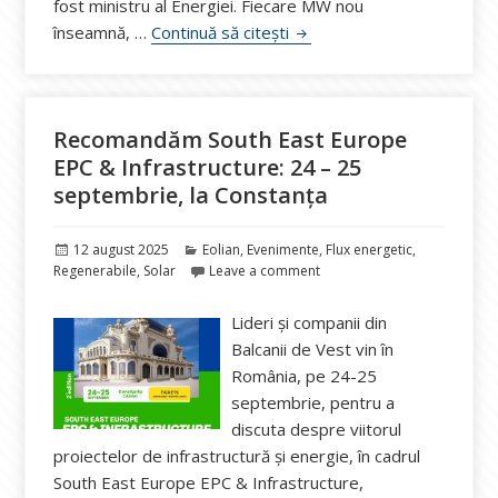
fost ministru al Energiei. Fiecare MW nou
Sebastian Burduja, consilie
înseamnă, …
Continuă să citești
Recomandăm South East Europe
EPC & Infrastructure: 24 – 25
septembrie, la Constanța
Publicat
Categorii
12 august 2025
Eolian
,
Evenimente
,
Flux energetic
,
pe
Regenerabile
,
Solar
Leave a comment
Lideri și companii din
Balcanii de Vest vin în
România, pe 24-25
septembrie, pentru a
discuta despre viitorul
proiectelor de infrastructură și energie, în cadrul
South East Europe EPC & Infrastructure,