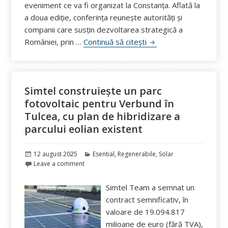
eveniment ce va fi organizat la Constanța. Aflată la
a doua ediție, conferința reunește autorități și
companii care susțin dezvoltarea strategică a
Recomandăm South East
României, prin …
Continuă să citești
Simtel construiește un parc
fotovoltaic pentru Verbund în
Tulcea, cu plan de hibridizare a
parcului eolian existent
Publicat
Categorii
12 august 2025
Esential
,
Regenerabile
,
Solar
pe
Leave a comment
Simtel Team a semnat un
contract semnificativ, în
valoare de 19.094.817
milioane de euro (fără TVA),