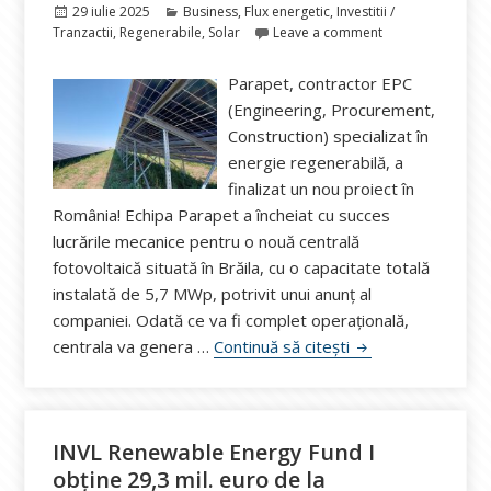
Publicat
Categorii
29 iulie 2025
Business
,
Flux energetic
,
Investitii /
pe
Tranzactii
,
Regenerabile
,
Solar
Leave a comment
Parapet, contractor EPC
(Engineering, Procurement,
Construction) specializat în
energie regenerabilă, a
finalizat un nou proiect în
România! Echipa Parapet a încheiat cu succes
lucrările mecanice pentru o nouă centrală
fotovoltaică situată în Brăila, cu o capacitate totală
instalată de 5,7 MWp, potrivit unui anunț al
companiei. Odată ce va fi complet operațională,
Parapet finalizează
centrala va genera …
Continuă să citești
INVL Renewable Energy Fund I
obține 29,3 mil. euro de la