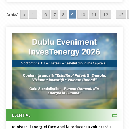
Arhivă:
«
1
...
6
7
8
9
10
11
12
...
45
ESENȚIAL
Ministerul Energiei face apel la reducerea voluntară a