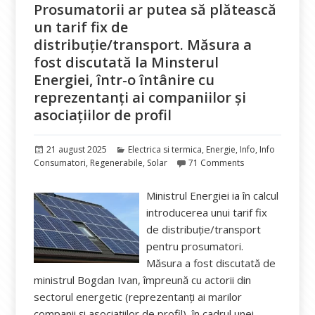
Prosumatorii ar putea să plătească
un tarif fix de
distribuție/transport. Măsura a
fost discutată la Minsterul
Energiei, într-o întânire cu
reprezentanți ai companiilor și
asociațiilor de profil
Publicat
Categorii
21 august 2025
Electrica si termica
,
Energie
,
Info
,
Info
pe
Consumatori
,
Regenerabile
,
Solar
71 Comments
Ministrul Energiei ia în calcul
introducerea unui tarif fix
de distribuție/transport
pentru prosumatori.
Măsura a fost discutată de
ministrul Bogdan Ivan, împreună cu actorii din
sectorul energetic (reprezentanți ai marilor
companii și asociațiilor de profil), în cadrul unei