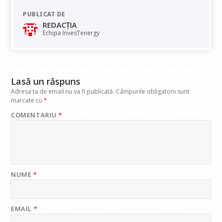
e
at
k
e
ai
PUBLICAT DE
b
s
e
gr
l
REDACȚIA
o
A
dI
a
Echipa InvesTenergy
o
p
n
m
k
p
Lasă un răspuns
Adresa ta de email nu va fi publicată.
Câmpurile obligatorii sunt
marcate cu
*
COMENTARIU
*
NUME
*
EMAIL
*