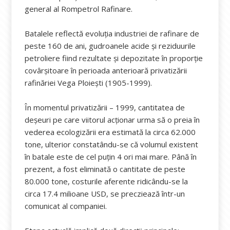
general al Rompetrol Rafinare.
Batalele reflectă evoluţia industriei de rafinare de
peste 160 de ani, gudroanele acide și reziduurile
petroliere fiind rezultate și depozitate în proporţie
covârşitoare în perioada anterioară privatizării
rafinăriei Vega Ploieşti (1905-1999).
În momentul privatizării – 1999, cantitatea de
deşeuri pe care viitorul acţionar urma să o preia în
vederea ecologizării era estimată la circa 62.000
tone, ulterior constatându-se că volumul existent
în batale este de cel puţin 4 ori mai mare. Până în
prezent, a fost eliminată o cantitate de peste
80.000 tone, costurile aferente ridicându-se la
circa 17.4 milioane USD, se precziează într-un
comunicat al companiei.