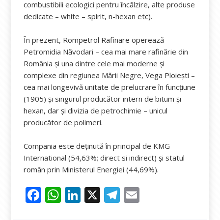
combustibili ecologici pentru încălzire, alte produse
dedicate – white – spirit, n-hexan etc).
În prezent, Rompetrol Rafinare operează
Petromidia Năvodari – cea mai mare rafinărie din
România și una dintre cele mai moderne și
complexe din regiunea Mării Negre, Vega Ploiești –
cea mai longevivă unitate de prelucrare în funcțiune
(1905) și singurul producător intern de bitum și
hexan, dar și divizia de petrochimie – unicul
producător de polimeri.
Compania este deținută în principal de KMG
International (54,63%; direct si indirect) și statul
român prin Ministerul Energiei (44,69%).
F
W
Li
X
T
E
ac
h
n
el
m