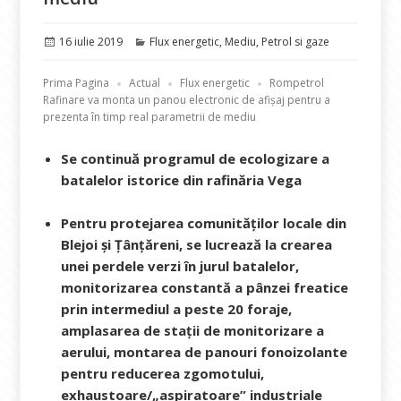
Publicat
Categorii
16 iulie 2019
Flux energetic
,
Mediu
,
Petrol si gaze
pe
Prima Pagina
Actual
Flux energetic
Rompetrol
Rafinare va monta un panou electronic de afișaj pentru a
prezenta în timp real parametrii de mediu
Se continuă programul de ecologizare a
batalelor istorice din rafinăria Vega
Pentru protejarea comunităţilor locale din
Blejoi şi Ţânţăreni, se lucrează la crearea
unei perdele verzi în jurul batalelor,
monitorizarea constantă a pânzei freatice
prin intermediul a peste 20 foraje,
amplasarea de stații de monitorizare a
aerului, montarea de panouri fonoizolante
pentru reducerea zgomotului,
exhaustoare/„aspiratoare” industriale