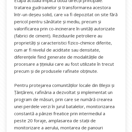
Etapa actuală implică două direcții principale:
tratarea gudroanelor și transformarea acestora
într-un deșeu solid, care va fi depozitat on site fără
pericol pentru sănătate și mediu, precum și
valorificarea prin co-incinerare în unități autorizate
(fabrici de ciment). Reziduurile petroliere au
proprietăți și caracteristici fizico-chimice diferite,
cum ar fi nivelul de aciditate sau densitate,
diferențele fiind generate de modalitățile de
procesare a țițeiului care au fost utilizate în trecut
precum și de produsele rafinate obținute.
Pentru protejarea comunităţilor locale din Blejoi şi
Ţânţăreni, rafinăria a dezvoltat și implementat un
program de măsuri, prin care se numără crearea
unei perdele verzi în jurul batalelor, monitorizarea
constantă a pânzei freatice prin intermediul a
peste 20 foraje, amplasarea de stații de
monitorizare a aerului, montarea de panouri