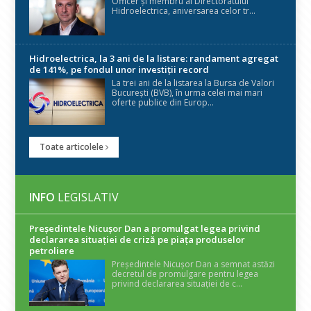
Officer și membru al Directoratului
Hidroelectrica, aniversarea celor tr...
Hidroelectrica, la 3 ani de la listare: randament agregat
de 141%, pe fondul unor investiții record
La trei ani de la listarea la Bursa de Valori
București (BVB), în urma celei mai mari
oferte publice din Europ...
Toate articolele
INFO
LEGISLATIV
Președintele Nicuşor Dan a promulgat legea privind
declararea situaţiei de criză pe piaţa produselor
petroliere
Președintele Nicușor Dan a semnat astăzi
decretul de promulgare pentru legea
privind declararea situației de c...