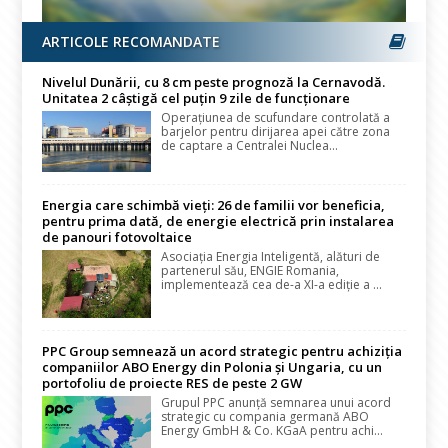
ARTICOLE RECOMANDATE
Nivelul Dunării, cu 8 cm peste prognoză la Cernavodă.
Unitatea 2 câștigă cel puțin 9 zile de funcționare
Operațiunea de scufundare controlată a
barjelor pentru dirijarea apei către zona
de captare a Centralei Nuclea...
Energia care schimbă vieți: 26 de familii vor beneficia,
pentru prima dată, de energie electrică prin instalarea
de panouri fotovoltaice
Asociația Energia Inteligentă, alături de
partenerul său, ENGIE Romania,
implementează cea de-a XI-a ediție a ...
PPC Group semnează un acord strategic pentru achiziția
companiilor ABO Energy din Polonia și Ungaria, cu un
portofoliu de proiecte RES de peste 2 GW
Grupul PPC anunță semnarea unui acord
strategic cu compania germană ABO
Energy GmbH & Co. KGaA pentru achi...