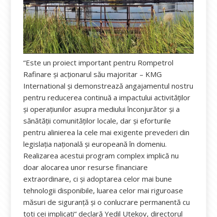
“Este un proiect important pentru Rompetrol
Rafinare şi acţionarul său majoritar – KMG
International şi demonstrează angajamentul nostru
pentru reducerea continuă a impactului activităţilor
şi operaţiunilor asupra mediului înconjurător şi a
sănătăţii comunităţilor locale, dar şi eforturile
pentru alinierea la cele mai exigente prevederi din
legislația națională și europeană în domeniu.
Realizarea acestui program complex implică nu
doar alocarea unor resurse financiare
extraordinare, ci şi adoptarea celor mai bune
tehnologii disponibile, luarea celor mai riguroase
măsuri de siguranţă şi o conlucrare permanentă cu
toti cei implicaţi“ declară Yedil Utekov, directorul