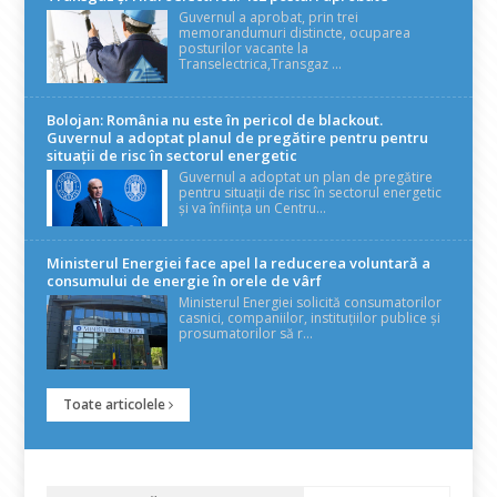
Guvernul a aprobat, prin trei
memorandumuri distincte, ocuparea
posturilor vacante la
Transelectrica,Transgaz ...
Bolojan: România nu este în pericol de blackout.
Guvernul a adoptat planul de pregătire pentru pentru
situații de risc în sectorul energetic
Guvernul a adoptat un plan de pregătire
pentru situații de risc în sectorul energetic
și va înființa un Centru...
Ministerul Energiei face apel la reducerea voluntară a
consumului de energie în orele de vârf
Ministerul Energiei solicită consumatorilor
casnici, companiilor, instituțiilor publice și
prosumatorilor să r...
Toate articolele