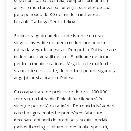
sustenabilitatea acesteia, compania urmând să
asigure monitorizarea zonei și a surselor de apă
pe o perioadă de 30 de ani de la încheierea
lucrărilor” adaugă Yedil Utekov.
Eliminarea gudroanelor acide istorice nu este
singura investiţie de mediu în derulare pentru
rafinaria Vega. În acest an, Rompetrol Rafinare are
în derulare investiţii de circa 8 milioane de dolari
pentru a menţine rafinaria Vega la cele mai înalte
standarde de calitate, de mediu şi pentru siguranţa
angajaţilor şi a oraşului Ploieşti.
Cu o capacitate de prelucrare de circa 400.000
tone/an, unitatea din Ploiești funcţionează în
sinergie perfectă cu rafinăria Petromidia Năvodari,
care ii asigura materiile prime/semifabricate
necesare obținerii de produse și soluții speciale
(solvenți ecologici, bitum cu destinație specială,