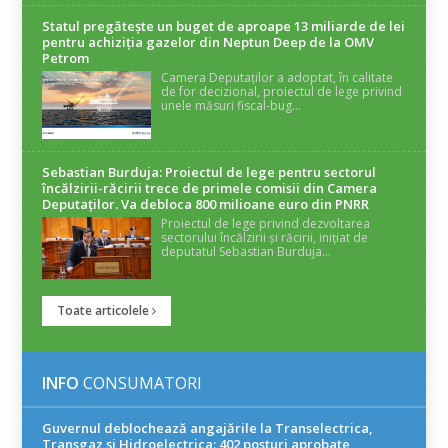
Statul pregătește un buget de aproape 13 miliarde de lei
pentru achiziția gazelor din Neptun Deep de la OMV
Petrom
Camera Deputaților a adoptat, în calitate
de for decizional, proiectul de lege privind
unele măsuri fiscal-bug...
Sebastian Burduja: Proiectul de lege pentru sectorul
încălzirii-răcirii trece de primele comisii din Camera
Deputaților. Va debloca 800 milioane euro din PNRR
Proiectul de lege privind dezvoltarea
sectorului încălzirii și răcirii, inițiat de
deputatul Sebastian Burduja...
Toate articolele
INFO
CONSUMATORI
Guvernul deblochează angajările la Transelectrica,
Transgaz și Hidroelectrica: 402 posturi aprobate