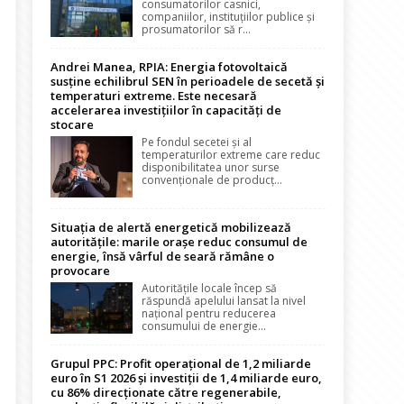
consumatorilor casnici,
companiilor, instituțiilor publice și
prosumatorilor să r...
Andrei Manea, RPIA: Energia fotovoltaică
susține echilibrul SEN în perioadele de secetă și
temperaturi extreme. Este necesară
accelerarea investițiilor în capacități de
stocare
Pe fondul secetei și al
temperaturilor extreme care reduc
disponibilitatea unor surse
convenționale de producț...
Situația de alertă energetică mobilizează
autoritățile: marile orașe reduc consumul de
energie, însă vârful de seară rămâne o
provocare
Autoritățile locale încep să
răspundă apelului lansat la nivel
național pentru reducerea
consumului de energie...
Grupul PPC: Profit operațional de 1,2 miliarde
euro în S1 2026 și investiții de 1,4 miliarde euro,
cu 86% direcționate către regenerabile,