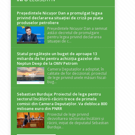
Președintele Nicuşor Dan a promulgat legea
privind declararea situaţiei de criză pe piaţa
produselor petroliere
Președintele Nicușor Dan a semnat
astăzi decretul de promulgare
pentru legea privind declararea
situației de c...
Statul pregătește un buget de aproape 13
miliarde de lei pentru achiziția gazelor din
Neptun Deep de la OMV Petrom
Camera Deputaților a adoptat, în
calitate de for decizional, proiectul
de lege privind unele măsuri fiscal-
bug...
Sebastian Burduja: Proiectul de lege pentru
sectorul încălzirii-răcirii trece de primele
comisii din Camera Deputaților. Va debloca 800
milioane euro din PNRR
Proiectul de lege privind
dezvoltarea sectorului încălzirii și
răcirii, inițiat de deputatul Sebastian
Burduja...