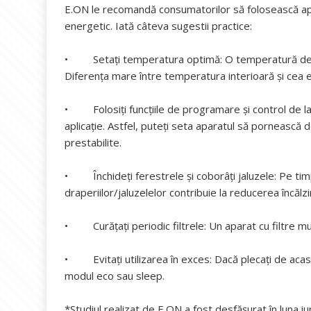
E.ON le recomandă consumatorilor să folosească apar
energetic. Iată câteva sugestii practice:
• Setați temperatura optimă: O temperatură de 24-2
Diferența mare între temperatura interioară și cea 
• Folosiți funcțiile de programare și control de la
aplicație. Astfel, puteți seta aparatul să pornească 
prestabilite.
• Închideți ferestrele și coborâți jaluzele: Pe timp
draperiilor/jaluzelelor contribuie la reducerea încălzir
• Curățați periodic filtrele: Un aparat cu filtre m
• Evitați utilizarea în exces: Dacă plecați de acasă
modul eco sau sleep.
*Studiul realizat de E.ON a fost desfășurat în luna 