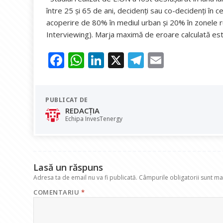
între 25 și 65 de ani, decidenți sau co-decidenți în c
acoperire de 80% în mediul urban și 20% în zonele
Interviewing). Marja maximă de eroare calculată es
F
W
Li
X
T
E
ac
h
n
el
m
e
at
k
e
ai
PUBLICAT DE
b
s
e
gr
l
REDACȚIA
o
A
dI
a
Echipa InvesTenergy
o
p
n
m
k
p
Lasă un răspuns
Adresa ta de email nu va fi publicată.
Câmpurile obligatorii sunt m
COMENTARIU
*