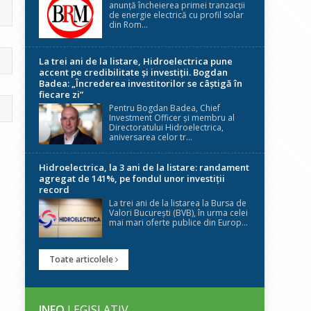
anunță încheierea primei tranzacții
de energie electrică cu profil solar
din Rom...
La trei ani de la listare, Hidroelectrica pune
accent pe credibilitate și investiții. Bogdan
Badea: „Încrederea investitorilor se câștigă în
fiecare zi”
Pentru Bogdan Badea, Chief
Investment Officer și membru al
Directoratului Hidroelectrica,
aniversarea celor tr...
Hidroelectrica, la 3 ani de la listare: randament
agregat de 141%, pe fondul unor investiții
record
La trei ani de la listarea la Bursa de
Valori București (BVB), în urma celei
mai mari oferte publice din Europ...
Toate articolele
INFO
LEGISLATIV