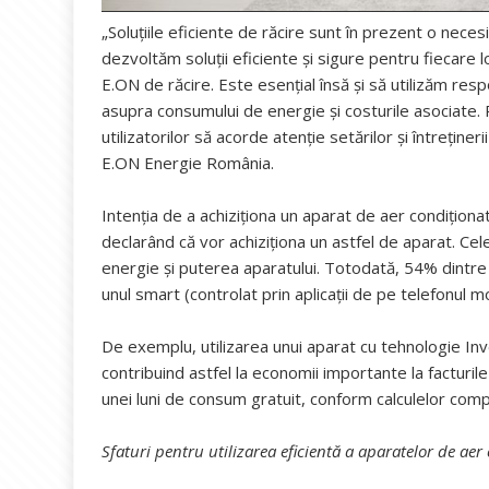
„Soluțiile eficiente de răcire sunt în prezent o neces
dezvoltăm soluții eficiente și sigure pentru fiecare l
E.ON de răcire. Este esențial însă și să utilizăm res
asupra consumului de energie și costurile asociate
utilizatorilor să acorde atenție setărilor și întreține
E.ON Energie România.
Intenția de a achiziționa un aparat de aer condițion
declarând că vor achiziționa un astfel de aparat. Cele
energie și puterea aparatului. Totodată, 54% dintre
unul smart (controlat prin aplicații de pe telefonul m
De exemplu, utilizarea unui aparat cu tehnologie I
contribuind astfel la economii importante la facturil
unei luni de consum gratuit, conform calculelor comp
Sfaturi pentru utilizarea eficientă a aparatelor de aer