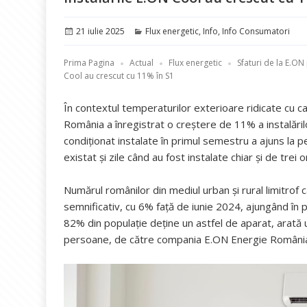
Publicat
Categorii
21 iulie 2025
Flux energetic
,
Info
,
Info Consumatori
pe
Prima Pagina
Actual
Flux energetic
Sfaturi de la E.ON
Cool au crescut cu 11% în S1
În contextul temperaturilor exterioare ridicate cu c
România a înregistrat o creștere de 11% a instalăril
condiționat instalate în primul semestru a ajuns la 
existat și zile când au fost instalate chiar și de trei 
Numărul românilor din mediul urban și rural limitrof 
semnificativ, cu 6% față de iunie 2024, ajungând în p
82% din populație deține un astfel de aparat, arată 
persoane, de către compania E.ON Energie Români