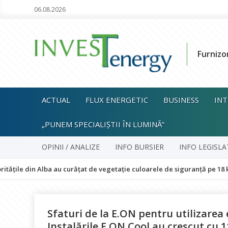
06.08.2026
Furnizo
ACTUAL
FLUX ENERGETIC
BUSINESS
INT
„PUNEM SPECIALIȘTII ÎN LUMINĂ”
OPINII / ANALIZE
INFO BURSIER
INFO LEGISLA
 Alba au curățat de vegetație culoarele de siguranță pe 18 kilometri de 
Sfaturi de la E.ON pentru utilizarea 
Instalările E.ON Cool au crescut cu 