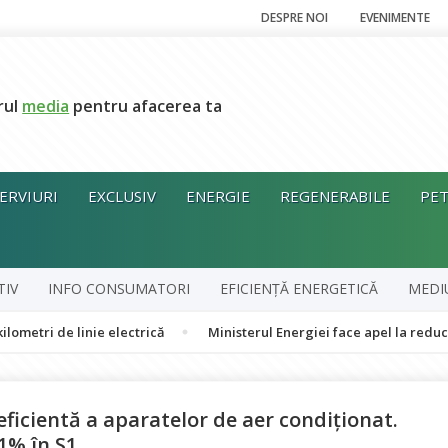
DESPRE NOI
EVENIMENTE
rul
media
pentru afacerea ta
ERVIURI
EXCLUSIV
ENERGIE
REGENERABILE
PET
TIV
INFO CONSUMATORI
EFICIENȚĂ ENERGETICĂ
MEDI
linie electrică
Ministerul Energiei face apel la reducerea volun
eficientă a aparatelor de aer condiționat.
11% în S1