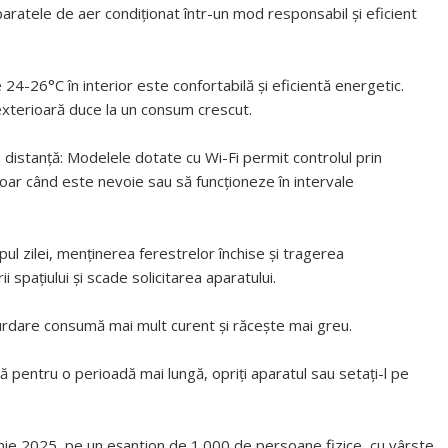
atele de aer condiționat într-un mod responsabil și eficient
6°C în interior este confortabilă și eficientă energetic.
exterioară duce la un consum crescut.
 distanță: Modelele dotate cu Wi-Fi permit controlul prin
doar când este nevoie sau să funcționeze în intervale
ul zilei, menținerea ferestrelor închise și tragerea
ii spațiului și scade solicitarea aparatului.
urdare consumă mai mult curent și răcește mai greu.
 pentru o perioadă mai lungă, opriți aparatul sau setați-l pe
iunie 2025, pe un eșantion de 1.000 de persoane fizice, cu vârste