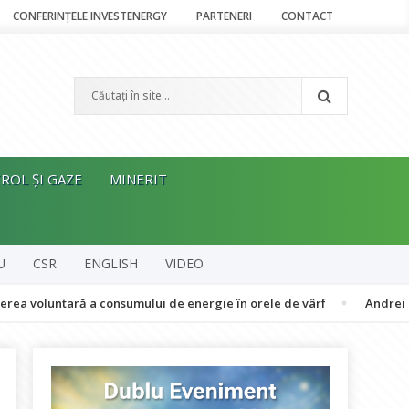
CONFERINȚELE INVESTENERGY
PARTENERI
CONTACT
ROL ȘI GAZE
MINERIT
U
CSR
ENGLISH
VIDEO
tară a consumului de energie în orele de vârf
Andrei Manea, RPIA