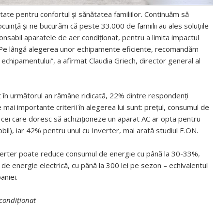
itate pentru confortul și sănătatea familiilor. Continuăm să
ocuință și ne bucurăm că peste 33.000 de famiilii au ales soluțiile
ponsabil aparatele de aer condiționat, pentru a limita impactul
. Pe lângă alegerea unor echipamente eficiente, recomandăm
rii echipamentului”, a afirmat Claudia Griech, director general al
at în următorul an rămâne ridicată, 22% dintre respondenți
 mai importante criterii în alegerea lui sunt: prețul, consumul de
 cei care doresc să achiziționeze un aparat AC ar opta pentru
obil), iar 42% pentru unul cu Inverter, mai arată studiul E.ON.
nverter poate reduce consumul de energie cu până la 30-33%,
e de energie electrică, cu până la 300 lei pe sezon – echivalentul
aniei.
 condiționat