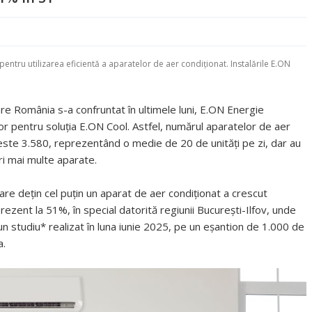
 pentru utilizarea eficientă a aparatelor de aer condiționat. Instalările E.ON
are România s-a confruntat în ultimele luni, E.ON Energie
or pentru soluția E.ON Cool. Astfel, numărul aparatelor de aer
peste 3.580, reprezentând o medie de 20 de unități pe zi, dar au
ori mai multe aparate.
care dețin cel puțin un aparat de aer condiționat a crescut
rezent la 51%, în special datorită regiunii București-Ilfov, unde
un studiu* realizat în luna iunie 2025, pe un eșantion de 1.000 de
a.