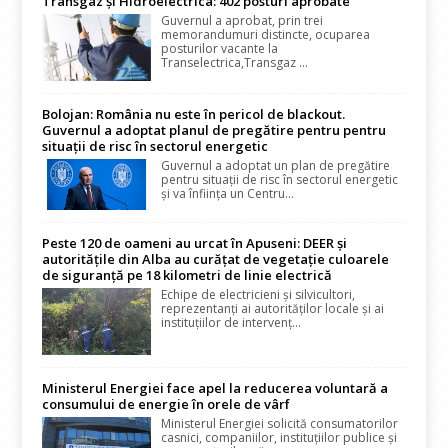
Transgaz și Hidroelectrica: 402 posturi aprobate
Guvernul a aprobat, prin trei
memorandumuri distincte, ocuparea
posturilor vacante la
Transelectrica,Transgaz ...
Bolojan: România nu este în pericol de blackout.
Guvernul a adoptat planul de pregătire pentru pentru
situații de risc în sectorul energetic
Guvernul a adoptat un plan de pregătire
pentru situații de risc în sectorul energetic
și va înființa un Centru...
Peste 120 de oameni au urcat în Apuseni: DEER și
autoritățile din Alba au curățat de vegetație culoarele
de siguranță pe 18 kilometri de linie electrică
Echipe de electricieni și silvicultori,
reprezentanți ai autorităților locale și ai
instituțiilor de intervenț...
Ministerul Energiei face apel la reducerea voluntară a
consumului de energie în orele de vârf
Ministerul Energiei solicită consumatorilor
casnici, companiilor, instituțiilor publice și