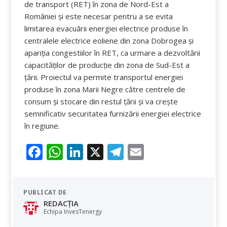
de transport (RET) în zona de Nord-Est a
României și este necesar pentru a se evita
limitarea evacuării energiei electrice produse în
centralele electrice eoliene din zona Dobrogea și
apariția congestiilor în RET, ca urmare a dezvoltării
capacităților de producție din zona de Sud-Est a
țării. Proiectul va permite transportul energiei
produse în zona Marii Negre către centrele de
consum și stocare din restul țării și va crește
semnificativ securitatea furnizării energiei electrice
în regiune.
F
W
Li
X
T
E
ac
h
n
el
m
e
at
k
e
ai
PUBLICAT DE
b
s
e
gr
l
REDACȚIA
o
A
dI
a
Echipa InvesTenergy