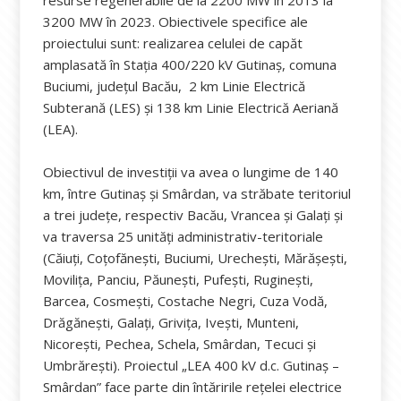
resurse regenerabile de la 2200 MW în 2013 la
3200 MW în 2023. Obiectivele specifice ale
proiectului sunt: realizarea celulei de capăt
amplasată în Stația 400/220 kV Gutinaș, comuna
Buciumi, județul Bacău, 2 km Linie Electrică
Subterană (LES) și 138 km Linie Electrică Aeriană
(LEA).
Obiectivul de investiții va avea o lungime de 140
km, între Gutinaș și Smârdan, va străbate teritoriul
a trei județe, respectiv Bacău, Vrancea și Galați și
va traversa 25 unități administrativ-teritoriale
(Căiuți, Coțofănești, Buciumi, Urechești, Mărășești,
Movilița, Panciu, Păunești, Pufești, Ruginești,
Barcea, Cosmești, Costache Negri, Cuza Vodă,
Drăgănești, Galați, Grivița, Ivești, Munteni,
Nicorești, Pechea, Schela, Smârdan, Tecuci și
Umbrărești). Proiectul „LEA 400 kV d.c. Gutinaș –
Smârdan” face parte din întăririle rețelei electrice