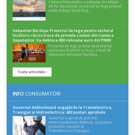
Camera Deputaților a adoptat, în calitate
de for decizional, proiectul de lege privind
unele măsuri fiscal-bug...
Sebastian Burduja: Proiectul de lege pentru sectorul
încălzirii-răcirii trece de primele comisii din Camera
Deputaților. Va debloca 800 milioane euro din PNRR
Proiectul de lege privind dezvoltarea
sectorului încălzirii și răcirii, inițiat de
deputatul Sebastian Burduja...
Toate articolele
INFO
CONSUMATORI
Guvernul deblochează angajările la Transelectrica,
Transgaz și Hidroelectrica: 402 posturi aprobate
Guvernul a aprobat, prin trei
memorandumuri distincte, ocuparea
posturilor vacante la
Transelectrica,Transgaz ...