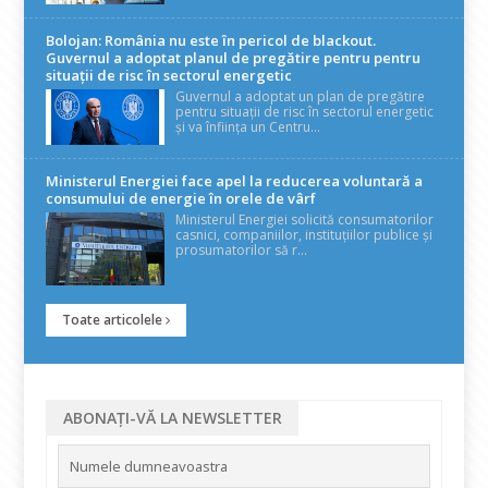
Bolojan: România nu este în pericol de blackout.
Guvernul a adoptat planul de pregătire pentru pentru
situații de risc în sectorul energetic
Guvernul a adoptat un plan de pregătire
pentru situații de risc în sectorul energetic
și va înființa un Centru...
Ministerul Energiei face apel la reducerea voluntară a
consumului de energie în orele de vârf
Ministerul Energiei solicită consumatorilor
casnici, companiilor, instituțiilor publice și
prosumatorilor să r...
Toate articolele
ABONAȚI-VĂ LA NEWSLETTER