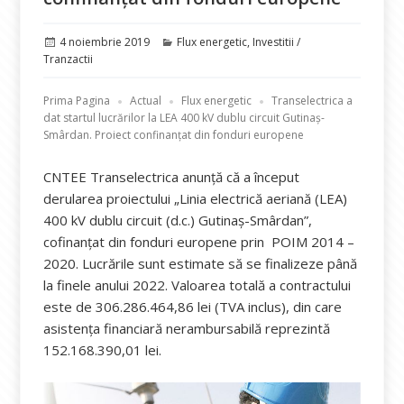
Publicat
Categorii
4 noiembrie 2019
Flux energetic
,
Investitii /
pe
Tranzactii
Prima Pagina
Actual
Flux energetic
Transelectrica a
dat startul lucrărilor la LEA 400 kV dublu circuit Gutinaș-
Smârdan. Proiect confinanțat din fonduri europene
CNTEE Transelectrica anunță că a început
derularea proiectului „Linia electrică aeriană (LEA)
400 kV dublu circuit (d.c.) Gutinaș-Smârdan”,
cofinanțat din fonduri europene prin POIM 2014 –
2020. Lucrările sunt estimate să se finalizeze până
la finele anului 2022. Valoarea totală a contractului
este de 306.286.464,86 lei (TVA inclus), din care
asistența financiară nerambursabilă reprezintă
152.168.390,01 lei.