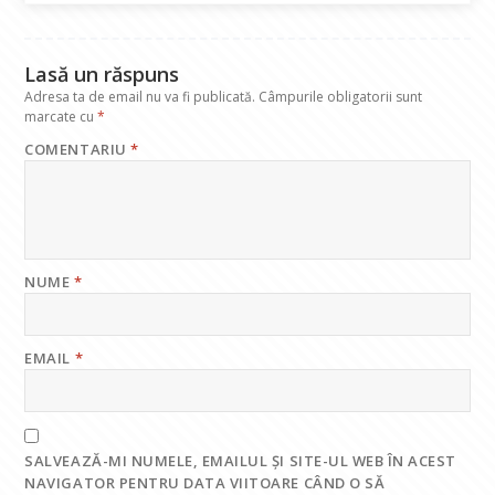
o
p
n
m
k
p
Lasă un răspuns
Adresa ta de email nu va fi publicată.
Câmpurile obligatorii sunt
marcate cu
*
COMENTARIU
*
NUME
*
EMAIL
*
SALVEAZĂ-MI NUMELE, EMAILUL ȘI SITE-UL WEB ÎN ACEST
NAVIGATOR PENTRU DATA VIITOARE CÂND O SĂ