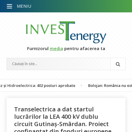
MENIU
Furnizorul
media
pentru afacerea ta
droelectrica: 402 posturi aprobate
Bolojan: România nu este în p
Transelectrica a dat startul
lucrărilor la LEA 400 kV dublu
circuit Gutinaș-Smârdan. Proiect
confinanțat din fonduri europene