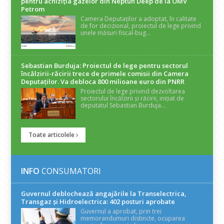
pentru achiziția gazelor din Neptun Deep de la OMV
Petrom
Camera Deputaților a adoptat, în calitate
de for decizional, proiectul de lege privind
unele măsuri fiscal-bug...
Sebastian Burduja: Proiectul de lege pentru sectorul
încălzirii-răcirii trece de primele comisii din Camera
Deputaților. Va debloca 800 milioane euro din PNRR
Proiectul de lege privind dezvoltarea
sectorului încălzirii și răcirii, inițiat de
deputatul Sebastian Burduja...
Toate articolele
INFO
CONSUMATORI
Guvernul deblochează angajările la Transelectrica,
Transgaz și Hidroelectrica: 402 posturi aprobate
Guvernul a aprobat, prin trei
memorandumuri distincte, ocuparea