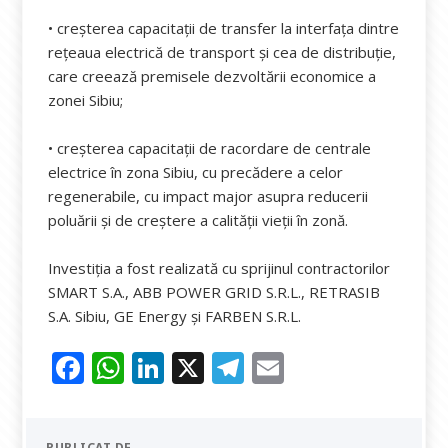
• creșterea capacitații de transfer la interfața dintre
rețeaua electrică de transport și cea de distribuție,
care creează premisele dezvoltării economice a
zonei Sibiu;
• creșterea capacitații de racordare de centrale
electrice în zona Sibiu, cu precădere a celor
regenerabile, cu impact major asupra reducerii
poluării și de creștere a calității vieții în zonă.
Investiția a fost realizată cu sprijinul contractorilor
SMART S.A., ABB POWER GRID S.R.L., RETRASIB
S.A. Sibiu, GE Energy și FARBEN S.R.L.
F
W
Li
X
T
E
ac
h
n
el
m
e
at
k
e
ai
PUBLICAT DE