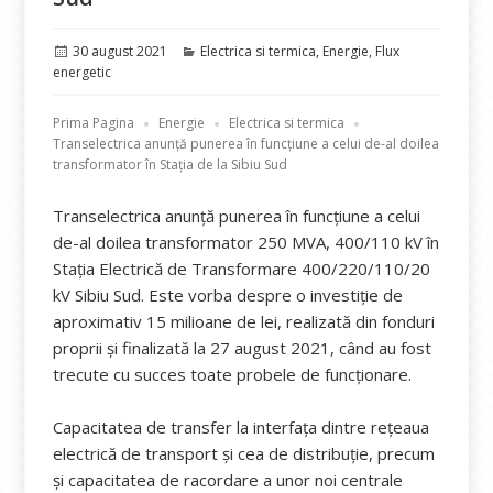
Publicat
Categorii
30 august 2021
Electrica si termica
,
Energie
,
Flux
pe
energetic
Prima Pagina
Energie
Electrica si termica
Transelectrica anunță punerea în funcțiune a celui de-al doilea
transformator în Stația de la Sibiu Sud
Transelectrica anunță punerea în funcțiune a celui
de-al doilea transformator 250 MVA, 400/110 kV în
Stația Electrică de Transformare 400/220/110/20
kV Sibiu Sud. Este vorba despre o investiție de
aproximativ 15 milioane de lei, realizată din fonduri
proprii și finalizată la 27 august 2021, când au fost
trecute cu succes toate probele de funcționare.
Capacitatea de transfer la interfața dintre rețeaua
electrică de transport și cea de distribuție, precum
și capacitatea de racordare a unor noi centrale