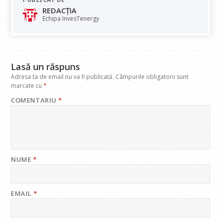
b
s
e
gr
l
REDACȚIA
o
A
dI
a
Echipa InvesTenergy
o
p
n
m
k
p
Lasă un răspuns
Adresa ta de email nu va fi publicată.
Câmpurile obligatorii sunt
marcate cu
*
COMENTARIU
*
NUME
*
EMAIL
*