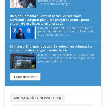
posturilor vacante la
Transelectrica,Transgaz ...
Bolojan: România nu este în pericol de blackout.
Guvernul a adoptat planul de pregătire pentru pentru
situații de risc în sectorul energetic
Guvernul a adoptat un plan de pregătire
pentru situații de risc în sectorul energetic
și va înființa un Centru...
Ministerul Energiei face apel la reducerea voluntară a
consumului de energie în orele de vârf
Ministerul Energiei solicită consumatorilor
casnici, companiilor, instituțiilor publice și
prosumatorilor să r...
Toate articolele
ABONAȚI-VĂ LA NEWSLETTER