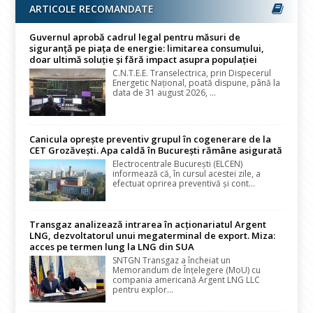
ARTICOLE RECOMANDATE
Guvernul aprobă cadrul legal pentru măsuri de
siguranță pe piața de energie: limitarea consumului,
doar ultimă soluție și fără impact asupra populației
C.N.T.E.E. Transelectrica, prin Dispecerul
Energetic Național, poată dispune, până la
data de 31 august 2026, ...
Canicula oprește preventiv grupul în cogenerare de la
CET Grozăvești. Apa caldă în București rămâne asigurată
Electrocentrale București (ELCEN)
informează că, în cursul acestei zile, a
efectuat oprirea preventivă și cont...
Transgaz analizează intrarea în acționariatul Argent
LNG, dezvoltatorul unui megaterminal de export. Miza:
acces pe termen lung la LNG din SUA
SNTGN Transgaz a încheiat un
Memorandum de Înțelegere (MoU) cu
compania americană Argent LNG LLC
pentru explor...