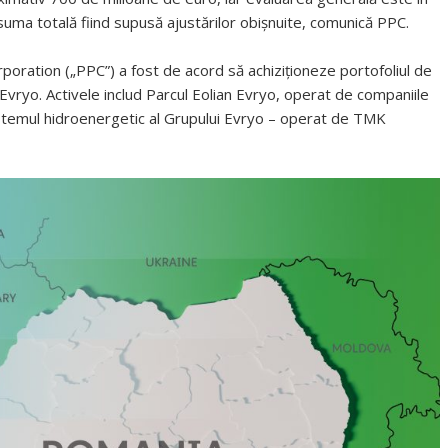
 suma totală fiind supusă ajustărilor obișnuite, comunică PPC.
oration („PPC”) a fost de acord să achiziționeze portofoliul de
vryo. Activele includ Parcul Eolian Evryo, operat de companiile
temul hidroenergetic al Grupului Evryo – operat de TMK