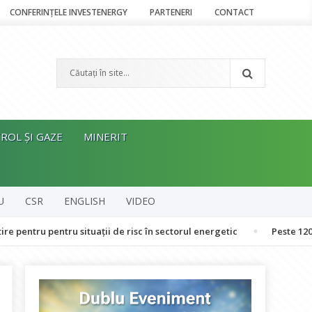
CONFERINȚELE INVESTENERGY
PARTENERI
CONTACT
ROL ȘI GAZE
MINERIT
U
CSR
ENGLISH
VIDEO
ru situații de risc în sectorul energetic
Peste 120 de oameni au u