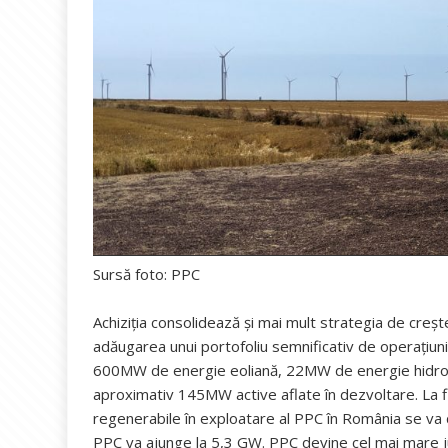
Sursă foto: PPC
Achiziția consolidează și mai mult strategia de creș
adăugarea unui portofoliu semnificativ de operațiuni
600MW de energie eoliană, 22MW de energie hidroel
aproximativ 145MW active aflate în dezvoltare. La fi
regenerabile în exploatare al PPC în România se va du
PPC va ajunge la 5,3 GW. PPC devine cel mai mare j