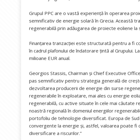
Grupul PPC are o vastă experiență în operarea proi
semnificativ de energie solară în Grecia. Această tra
regenerabilă prin adăugarea de proiecte eoliene la s
Finanțarea tranzacției este structurată pentru a fi c
în cadrul plafonului de îndatorare țintă al Grupului
milioane EUR anual.
Georgios Stassis, Chairman și Chief Executive Office
pas semnificativ pentru strategia generală de creș
dezvoltarea producerii de energie din surse regener
regenerabile în exploatare, mai ales cu energie eoli
regenerabilă, cu active situate în cele mai căutate r
noastră regională în domeniul energiilor regenerabi
portofoliu de tehnologie diversificat. Europa de Sud-
convergente la energie și, astfel, valoarea poate fi c
diversificare a riscurilor.”