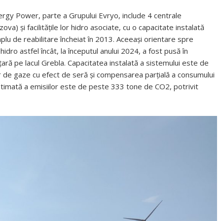
gy Power, parte a Grupului Evryo, include 4 centrale
zova) și facilitățile lor hidro asociate, cu o capacitate instalată
lu de reabilitare încheiat în 2013. Aceeași orientare spre
idro astfel încât, la începutul anului 2024, a fost pusă în
țară pe lacul Grebla. Capacitatea instalată a sistemului este de
or de gaze cu efect de seră și compensarea parțială a consumului
 estimată a emisiilor este de peste 333 tone de CO2, potrivit