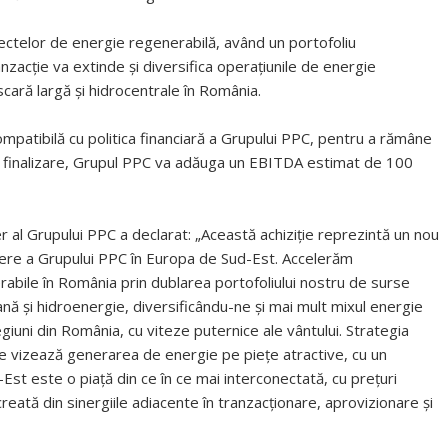
ectelor de energie regenerabilă, având un portofoliu
nzacție va extinde și diversifica operațiunile de energie
cară largă și hidrocentrale în România.
ompatibilă cu politica financiară a Grupului PPC, pentru a rămâne
. La finalizare, Grupul PPC va adăuga un EBITDA estimat de 100
r al Grupului PPC a declarat: „Această achiziție reprezintă un nou
tere a Grupului PPC în Europa de Sud-Est. Accelerăm
abile în România prin dublarea portofoliului nostru de surse
ană și hidroenergie, diversificându-ne și mai mult mixul energie
egiuni din România, cu viteze puternice ale vântului. Strategia
le vizează generarea de energie pe piețe atractive, cu un
Est este o piață din ce în ce mai interconectată, cu prețuri
reată din sinergiile adiacente în tranzacționare, aprovizionare și