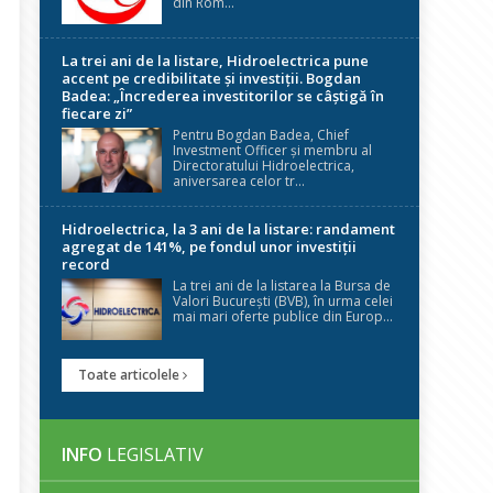
din Rom...
La trei ani de la listare, Hidroelectrica pune
accent pe credibilitate și investiții. Bogdan
Badea: „Încrederea investitorilor se câștigă în
fiecare zi”
Pentru Bogdan Badea, Chief
Investment Officer și membru al
Directoratului Hidroelectrica,
aniversarea celor tr...
Hidroelectrica, la 3 ani de la listare: randament
agregat de 141%, pe fondul unor investiții
record
La trei ani de la listarea la Bursa de
Valori București (BVB), în urma celei
mai mari oferte publice din Europ...
Toate articolele
INFO
LEGISLATIV