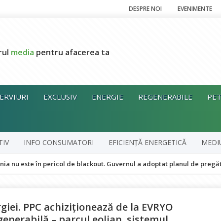
DESPRE NOI
EVENIMENTE
rul
media
pentru afacerea ta
ERVIURI
EXCLUSIV
ENERGIE
REGENERABILE
PET
TIV
INFO CONSUMATORI
EFICIENȚĂ ENERGETICĂ
MEDI
ericol de blackout. Guvernul a adoptat planul de pregătire pentru pent
giei. PPC achiziționează de la EVRYO
enerabilă – parcul eolian, sistemul