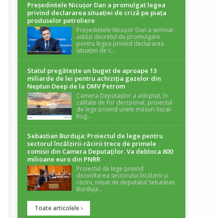
Președintele Nicuşor Dan a promulgat legea
privind declararea situaţiei de criză pe piaţa
produselor petroliere
Președintele Nicușor Dan a semnat
astăzi decretul de promulgare
pentru legea privind declararea
situației de c...
Statul pregătește un buget de aproape 13
miliarde de lei pentru achiziția gazelor din
Neptun Deep de la OMV Petrom
Camera Deputaților a adoptat, în
calitate de for decizional, proiectul
de lege privind unele măsuri fiscal-
bug...
Sebastian Burduja: Proiectul de lege pentru
sectorul încălzirii-răcirii trece de primele
comisii din Camera Deputaților. Va debloca 800
milioane euro din PNRR
Proiectul de lege privind
dezvoltarea sectorului încălzirii și
răcirii, inițiat de deputatul Sebastian
Burduja...
Toate articolele