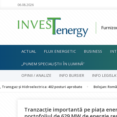
06.08.2026
Furnizo
ACTUAL
FLUX ENERGETIC
BUSINESS
INT
„PUNEM SPECIALIȘTII ÎN LUMINĂ”
OPINII / ANALIZE
INFO BURSIER
INFO LEGISLA
idroelectrica: 402 posturi aprobate
Bolojan: România nu este în p
Tranzacție importantă pe piața ener
portofoliul de 629 MW de energie reg