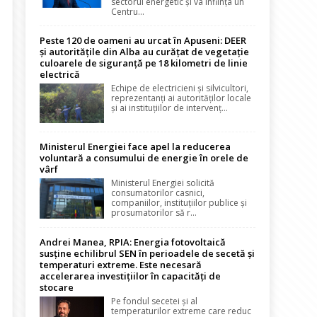
sectorul energetic și va înființa un
Centru...
Peste 120 de oameni au urcat în Apuseni: DEER
și autoritățile din Alba au curățat de vegetație
culoarele de siguranță pe 18 kilometri de linie
electrică
Echipe de electricieni și silvicultori,
reprezentanți ai autorităților locale
și ai instituțiilor de intervenț...
Ministerul Energiei face apel la reducerea
voluntară a consumului de energie în orele de
vârf
Ministerul Energiei solicită
consumatorilor casnici,
companiilor, instituțiilor publice și
prosumatorilor să r...
Andrei Manea, RPIA: Energia fotovoltaică
susține echilibrul SEN în perioadele de secetă și
temperaturi extreme. Este necesară
accelerarea investițiilor în capacități de
stocare
Pe fondul secetei și al
temperaturilor extreme care reduc