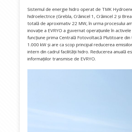
Sistemul de energie hidro operat de TMK Hydroener
hidroelectrice (Grebla, Crăinicel 1, Crăinicel 2 și Brea
totală de aproximativ 22 MW, în urma procesului amp
inovație a EVRYO a guvernat operațiunile în activele h
funcțiune prima Centrală Fotovoltaică Plutitoare din 
1.000 kW și are ca scop principal reducerea emisiil
intern din cadrul facilității hidro. Reducerea anuală
informațiilor transmise de EVRYO.