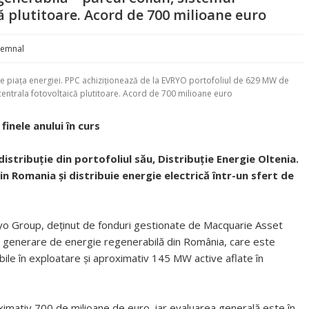
ă plutitoare. Acord de 700 milioane euro
Semnal
e piața energiei. PPC achiziționează de la EVRYO portofoliul de 629 MW de
centrala fotovoltaică plutitoare. Acord de 700 milioane euro
finele anului în curs
tribuție din portofoliul său, Distribuție Energie Oltenia.
 Romania și distribuie energie electrică într-un sfert de
ryo Group, deținut de fonduri gestionate de Macquarie Asset
e generare de energie regenerabilă din România, care este
e în exploatare și aproximativ 145 MW active aflate în
oximativ 700 de milioane de euro, iar evaluarea generală este în