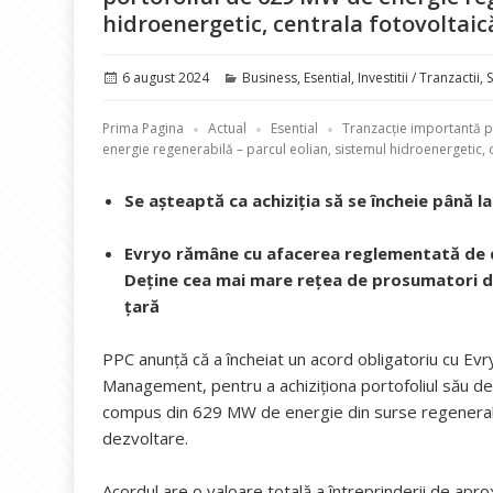
hidroenergetic, centrala fotovoltaic
Publicat
Categorii
6 august 2024
Business
,
Esential
,
Investitii / Tranzactii
,
pe
Prima Pagina
Actual
Esential
Tranzacție importantă p
energie regenerabilă – parcul eolian, sistemul hidroenergetic, 
Se așteaptă ca achiziția să se încheie până la 
Evryo rămâne cu afacerea reglementată de dis
Deține cea mai mare rețea de prosumatori din
țară
PPC anunță că a încheiat un acord obligatoriu cu Ev
Management, pentru a achiziționa portofoliul său d
compus din 629 MW de energie din surse regenerabil
dezvoltare.
Acordul are o valoare totală a întreprinderii de apr