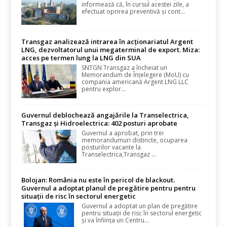
informează că, în cursul acestei zile, a
efectuat oprirea preventivă și cont...
Transgaz analizează intrarea în acționariatul Argent
LNG, dezvoltatorul unui megaterminal de export. Miza:
acces pe termen lung la LNG din SUA
SNTGN Transgaz a încheiat un
Memorandum de Înțelegere (MoU) cu
compania americană Argent LNG LLC
pentru explor...
Guvernul deblochează angajările la Transelectrica,
Transgaz și Hidroelectrica: 402 posturi aprobate
Guvernul a aprobat, prin trei
memorandumuri distincte, ocuparea
posturilor vacante la
Transelectrica,Transgaz ...
Bolojan: România nu este în pericol de blackout.
Guvernul a adoptat planul de pregătire pentru pentru
situații de risc în sectorul energetic
Guvernul a adoptat un plan de pregătire
pentru situații de risc în sectorul energetic
și va înființa un Centru...