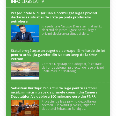
INFO
LEGISLATIV
Președintele Nicuşor Dan a promulgat legea privind
declararea situaţiei de criză pe piaţa produselor
petroliere
Președintele Nicușor Dan a semnat astăzi
decretul de promulgare pentru legea
privind declararea situației de c...
Statul pregătește un buget de aproape 13 miliarde de lei
pentru achiziția gazelor din Neptun Deep de la OMV
Petrom
Camera Deputaților a adoptat, în calitate
de for decizional, proiectul de lege privind
unele măsuri fiscal-bug...
Sebastian Burduja: Proiectul de lege pentru sectorul
încălzirii-răcirii trece de primele comisii din Camera
Deputaților. Va debloca 800 milioane euro din PNRR
Proiectul de lege privind dezvoltarea
sectorului încălzirii și răcirii, inițiat de
deputatul Sebastian Burduja...