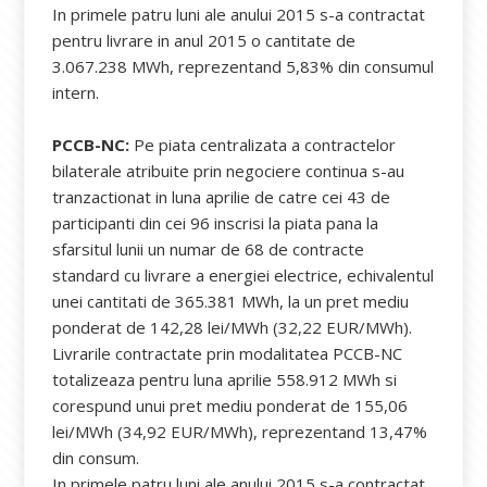
In primele patru luni ale anului 2015 s-a contractat
pentru livrare in anul 2015 o cantitate de
3.067.238 MWh, reprezentand 5,83% din consumul
intern.
PCCB-NC:
Pe piata centralizata a contractelor
bilaterale atribuite prin negociere continua s-au
tranzactionat in luna aprilie de catre cei 43 de
participanti din cei 96 inscrisi la piata pana la
sfarsitul lunii un numar de 68 de contracte
standard cu livrare a energiei electrice, echivalentul
unei cantitati de 365.381 MWh, la un pret mediu
ponderat de 142,28 lei/MWh (32,22 EUR/MWh).
Livrarile contractate prin modalitatea PCCB-NC
totalizeaza pentru luna aprilie 558.912 MWh si
corespund unui pret mediu ponderat de 155,06
lei/MWh (34,92 EUR/MWh), reprezentand 13,47%
din consum.
In primele patru luni ale anului 2015 s-a contractat