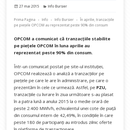
Publicat
Categorii
27 mai 2015
Info Bursier
pe
Prima Pagina
Info
Info Bursier
În aprilie, tranzacțiile
pe piețele OPCOM au reprezentat peste 90% din consum
OPCOM a comunicat că tranzacțiile stabilite
pe piețele OPCOM în luna aprilie au
reprezentat peste 90% din consum.
Într-un comunicat postat pe site-ul instituției,
OPCOM realizează o analiză a tranzacțiilor pe
piețele pe care le are în administrare, pe care o
prezentăm în cele ce urmează. Astfel, pe
PZU,
tranzacțiile cu livrare în ziua următoare s-au plasat
în a patra lună a anului 2015 la o medie orară de
peste 2.400 MWh/h, echivalentul unei cote de piață
din consumul intern de 42,49%, în condițiile în care
peste 180 de participanți au introdus zilnic oferte
în platforma de tranzacționare.