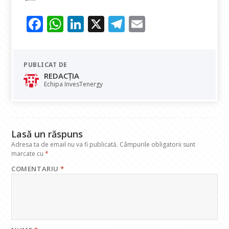
F
W
Li
X
T
E
ac
h
n
el
m
e
at
k
e
ai
PUBLICAT DE
b
s
e
gr
l
REDACȚIA
o
A
dI
a
Echipa InvesTenergy
o
p
n
m
k
p
Lasă un răspuns
Adresa ta de email nu va fi publicată.
Câmpurile obligatorii sunt
marcate cu
*
COMENTARIU
*