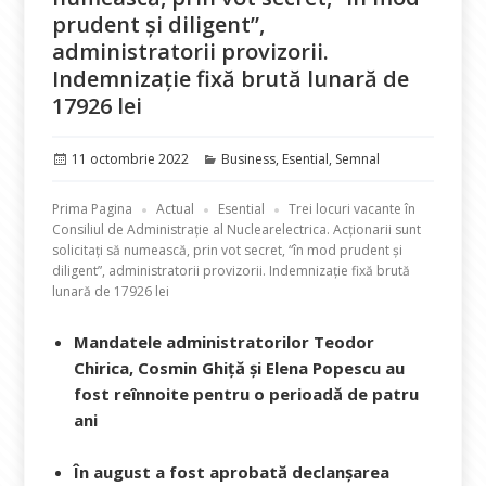
prudent și diligent”,
administratorii provizorii.
Indemnizație fixă brută lunară de
17926 lei
Publicat
Categorii
11 octombrie 2022
Business
,
Esential
,
Semnal
pe
Prima Pagina
Actual
Esential
Trei locuri vacante în
Consiliul de Administrație al Nuclearelectrica. Acționarii sunt
solicitați să numească, prin vot secret, “în mod prudent și
diligent”, administratorii provizorii. Indemnizație fixă brută
lunară de 17926 lei
Mandatele administratorilor Teodor
Chirica, Cosmin Ghiță și Elena Popescu
au
fost reînnoite pentru o perioadă de patru
ani
În august a fost aprobată declanșarea