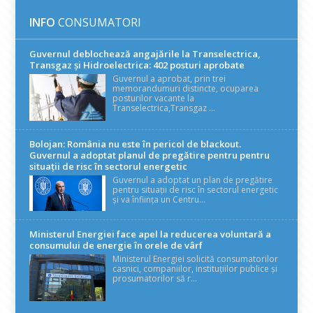
INFO
CONSUMATORI
Guvernul deblochează angajările la Transelectrica,
Transgaz și Hidroelectrica: 402 posturi aprobate
Guvernul a aprobat, prin trei
memorandumuri distincte, ocuparea
posturilor vacante la
Transelectrica,Transgaz ...
Bolojan: România nu este în pericol de blackout.
Guvernul a adoptat planul de pregătire pentru pentru
situații de risc în sectorul energetic
Guvernul a adoptat un plan de pregătire
pentru situații de risc în sectorul energetic
și va înființa un Centru...
Ministerul Energiei face apel la reducerea voluntară a
consumului de energie în orele de vârf
Ministerul Energiei solicită consumatorilor
casnici, companiilor, instituțiilor publice și
prosumatorilor să r...