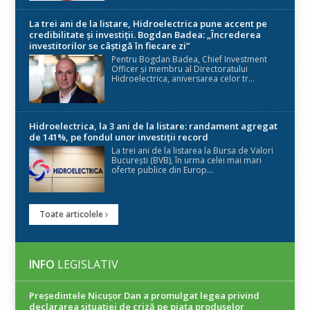
La trei ani de la listare, Hidroelectrica pune accent pe
credibilitate și investiții. Bogdan Badea: „Încrederea
investitorilor se câștigă în fiecare zi”
Pentru Bogdan Badea, Chief Investment
Officer și membru al Directoratului
Hidroelectrica, aniversarea celor tr...
Hidroelectrica, la 3 ani de la listare: randament agregat
de 141%, pe fondul unor investiții record
La trei ani de la listarea la Bursa de Valori
București (BVB), în urma celei mai mari
oferte publice din Europ...
Toate articolele
INFO
LEGISLATIV
Președintele Nicuşor Dan a promulgat legea privind
declararea situaţiei de criză pe piaţa produselor