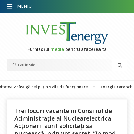
MENIU
Furnizorul
media
pentru afacerea ta
 câștigă cel puțin 9 zile de funcționare
Energia care schimbă vieț
Trei locuri vacante în Consiliul de
Administrație al Nuclearelectrica.
Acționarii sunt solicitați să
numească, prin vot secret, “în mod