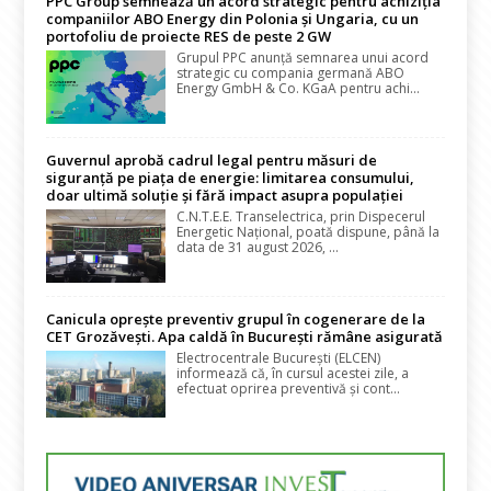
PPC Group semnează un acord strategic pentru achiziția
companiilor ABO Energy din Polonia și Ungaria, cu un
portofoliu de proiecte RES de peste 2 GW
Grupul PPC anunță semnarea unui acord
strategic cu compania germană ABO
Energy GmbH & Co. KGaA pentru achi...
Guvernul aprobă cadrul legal pentru măsuri de
siguranță pe piața de energie: limitarea consumului,
doar ultimă soluție și fără impact asupra populației
C.N.T.E.E. Transelectrica, prin Dispecerul
Energetic Național, poată dispune, până la
data de 31 august 2026, ...
Canicula oprește preventiv grupul în cogenerare de la
CET Grozăvești. Apa caldă în București rămâne asigurată
Electrocentrale București (ELCEN)
informează că, în cursul acestei zile, a
efectuat oprirea preventivă și cont...