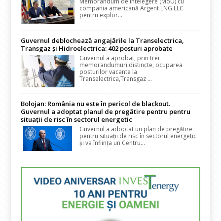
Memorandum de Înțelegere (MoU) cu
compania americană Argent LNG LLC
pentru explor...
Guvernul deblochează angajările la Transelectrica,
Transgaz și Hidroelectrica: 402 posturi aprobate
Guvernul a aprobat, prin trei
memorandumuri distincte, ocuparea
posturilor vacante la
Transelectrica,Transgaz ...
Bolojan: România nu este în pericol de blackout.
Guvernul a adoptat planul de pregătire pentru pentru
situații de risc în sectorul energetic
Guvernul a adoptat un plan de pregătire
pentru situații de risc în sectorul energetic
și va înființa un Centru...