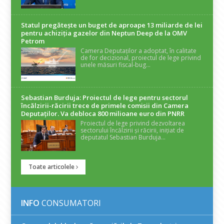
Statul pregătește un buget de aproape 13 miliarde de lei
pentru achiziția gazelor din Neptun Deep de la OMV
Petrom
Camera Deputaților a adoptat, în calitate
de for decizional, proiectul de lege privind
unele măsuri fiscal-bug...
Sebastian Burduja: Proiectul de lege pentru sectorul
încălzirii-răcirii trece de primele comisii din Camera
Deputaților. Va debloca 800 milioane euro din PNRR
Proiectul de lege privind dezvoltarea
sectorului încălzirii și răcirii, inițiat de
deputatul Sebastian Burduja...
Toate articolele
INFO
CONSUMATORI