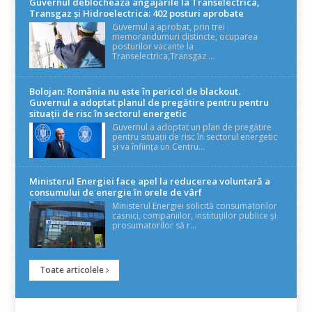
Guvernul deblochează angajările la Transelectrica,
Transgaz și Hidroelectrica: 402 posturi aprobate
Guvernul a aprobat, prin trei
memorandumuri distincte, ocuparea
posturilor vacante la
Transelectrica,Transgaz ...
Bolojan: România nu este în pericol de blackout.
Guvernul a adoptat planul de pregătire pentru pentru
situații de risc în sectorul energetic
Guvernul a adoptat un plan de pregătire
pentru situații de risc în sectorul energetic
și va înființa un Centru...
Ministerul Energiei face apel la reducerea voluntară a
consumului de energie în orele de vârf
Ministerul Energiei solicită consumatorilor
casnici, companiilor, instituțiilor publice și
prosumatorilor să r...
Toate articolele