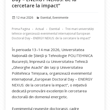
cercetare la impact”
Publicat
Categorii
12 mai 2026
Esential
,
Evenimente
pe
Prima Pagina
Actual
Esential
Trei mari universități
tehnice organizează evenimentul internațional European
Doctoral Day – ENERGY NEXUS: de la cercetare la impact”
În perioada 13–14 mai 2026, Universitatea
Națională de Știință și Tehnologie POLITEHNICA
București, împreună cu Universitatea Tehnică
„Gheorghe Asachi” din Iași și Universitatea
Politehnica Timișoara, organizează evenimentul
internațional „European Doctoral Day – ENERGY
NEXUS: de la cercetare la impact”, o inițiativă
dedicată promovării excelenței în cercetarea
doctorală din domeniul energetic.
Evenimentul reunește doctoranzi, cadre