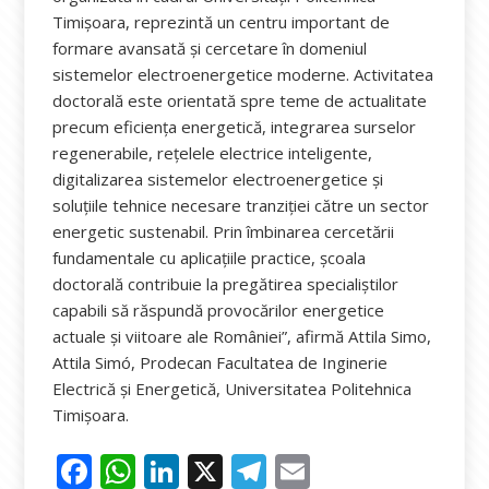
Timișoara, reprezintă un centru important de
formare avansată și cercetare în domeniul
sistemelor electroenergetice moderne. Activitatea
doctorală este orientată spre teme de actualitate
precum eficiența energetică, integrarea surselor
regenerabile, rețelele electrice inteligente,
digitalizarea sistemelor electroenergetice și
soluțiile tehnice necesare tranziției către un sector
energetic sustenabil. Prin îmbinarea cercetării
fundamentale cu aplicațiile practice, școala
doctorală contribuie la pregătirea specialiștilor
capabili să răspundă provocărilor energetice
actuale și viitoare ale României”, afirmă Attila Simo,
Attila Simó, Prodecan Facultatea de Inginerie
Electrică și Energetică, Universitatea Politehnica
Timișoara.
F
W
Li
X
T
E