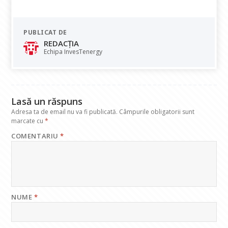
ac
h
n
el
m
e
at
k
e
ai
PUBLICAT DE
b
s
e
gr
l
REDACȚIA
o
A
dI
a
Echipa InvesTenergy
o
p
n
m
k
p
Lasă un răspuns
Adresa ta de email nu va fi publicată.
Câmpurile obligatorii sunt
marcate cu
*
COMENTARIU
*
NUME
*