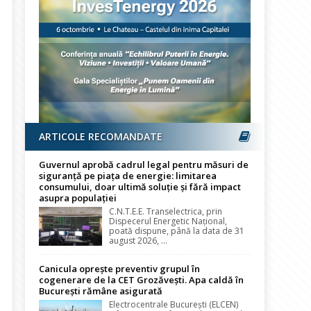
ARTICOLE RECOMANDATE
Guvernul aprobă cadrul legal pentru măsuri de
siguranță pe piața de energie: limitarea
consumului, doar ultimă soluție și fără impact
asupra populației
C.N.T.E.E. Transelectrica, prin
Dispecerul Energetic Național,
poată dispune, până la data de 31
august 2026, ...
Canicula oprește preventiv grupul în
cogenerare de la CET Grozăvești. Apa caldă în
București rămâne asigurată
Electrocentrale București (ELCEN)