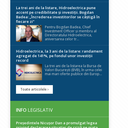
La trei ani de la listare, Hidroelectrica pune
accent pe credibilitate și investiții. Bogdan
Badea: „Încrederea investitorilor se câștigă în
fiecare zi”
Pentru Bogdan Badea, Chief
Investment Officer și membru al
Directoratului Hidroelectrica,
aniversarea celor tr...
Hidroelectrica, la 3 ani de la listare: randament
agregat de 141%, pe fondul unor investiții
record
La trei ani de la listarea la Bursa de
Valori București (BVB), în urma celei
mai mari oferte publice din Europ...
Toate articolele
INFO
LEGISLATIV
Președintele Nicuşor Dan a promulgat legea
privind declararea situaţiei de criză pe piaţa