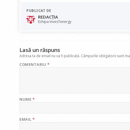
e
at
k
e
ai
PUBLICAT DE
b
s
e
gr
l
REDACȚIA
o
A
dI
a
Echipa InvesTenergy
o
p
n
m
k
p
Lasă un răspuns
Adresa ta de email nu va fi publicată.
Câmpurile obligatorii sunt m
COMENTARIU
*
NUME
*
EMAIL
*