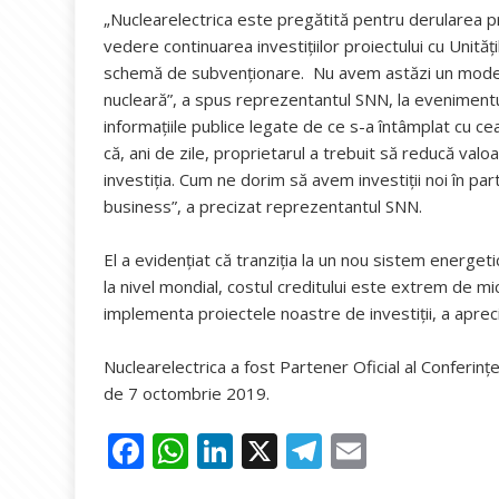
„Nuclearelectrica este pregătită pentru derularea pr
vedere continuarea investițiilor proiectului cu Unită
schemă de subvenționare. Nu avem astăzi un model
nucleară”, a spus reprezentantul SNN, la eveniment
informațiile publice legate de ce s-a întâmplat cu c
că, ani de zile, proprietarul a trebuit să reducă val
investiția. Cum ne dorim să avem investiții noi în 
business”, a precizat reprezentantul SNN.
El a evidențiat că tranziția la un nou sistem energet
la nivel mondial, costul creditului este extrem de m
implementa proiectele noastre de investiții, a aprec
Nuclearelectrica a fost Partener Oficial al Conferin
de 7 octombrie 2019.
F
W
Li
X
T
E
ac
h
n
el
m