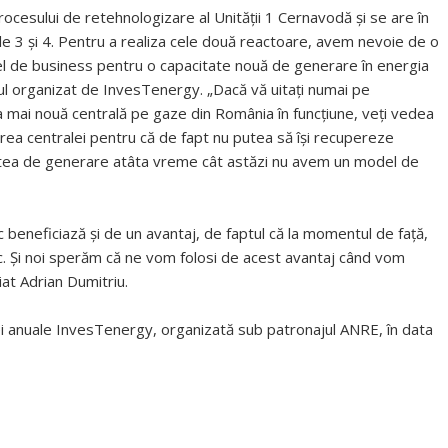
ocesului de retehnologizare al Unității 1 Cernavodă și se are în
țile 3 și 4. Pentru a realiza cele două reactoare, avem nevoie de o
 de business pentru o capacitate nouă de generare în energia
ul organizat de InvesTenergy. „Dacă vă uitați numai pe
ea mai nouă centrală pe gaze din România în funcțiune, veți vedea
oarea centralei pentru că de fapt nu putea să își recupereze
partea de generare atâta vreme cât astăzi nu avem un model de
ic beneficiază și de un avantaj, de faptul că la momentul de față,
ic. Și noi sperăm că ne vom folosi de acest avantaj când vom
iat Adrian Dumitriu.
ței anuale InvesTenergy, organizată sub patronajul ANRE, în data