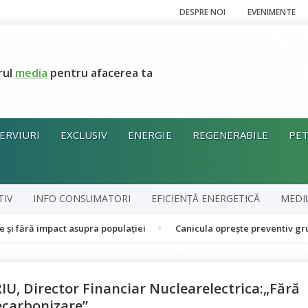
DESPRE NOI
EVENIMENTE
rul
media
pentru afacerea ta
ERVIURI
EXCLUSIV
ENERGIE
REGENERABILE
PET
TIV
INFO CONSUMATORI
EFICIENȚĂ ENERGETICĂ
MEDI
mpact asupra populației
Canicula oprește preventiv grupul în co
U, Director Financiar Nuclearelectrica:„Fără
ecarbonizare”