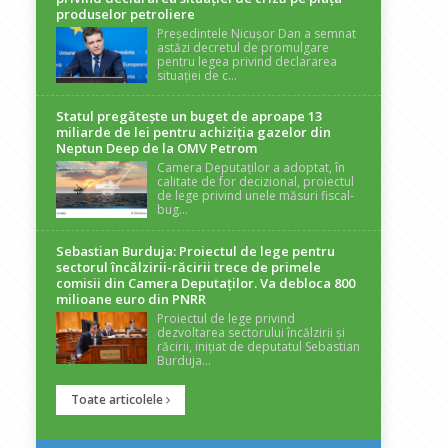
produselor petroliere
Președintele Nicușor Dan a semnat
astăzi decretul de promulgare
pentru legea privind declararea
situației de c...
Statul pregătește un buget de aproape 13
miliarde de lei pentru achiziția gazelor din
Neptun Deep de la OMV Petrom
Camera Deputaților a adoptat, în
calitate de for decizional, proiectul
de lege privind unele măsuri fiscal-
bug...
Sebastian Burduja: Proiectul de lege pentru
sectorul încălzirii-răcirii trece de primele
comisii din Camera Deputaților. Va debloca 800
milioane euro din PNRR
Proiectul de lege privind
dezvoltarea sectorului încălzirii și
răcirii, inițiat de deputatul Sebastian
Burduja...
Toate articolele