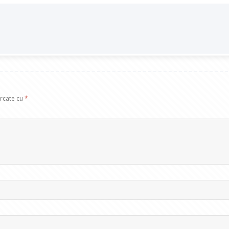
arcate cu
*