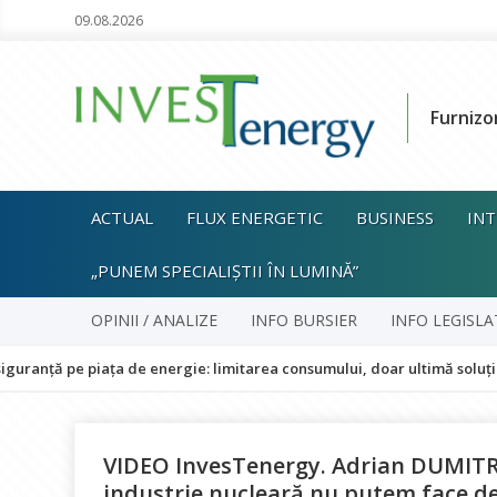
09.08.2026
Furnizo
ACTUAL
FLUX ENERGETIC
BUSINESS
INT
„PUNEM SPECIALIȘTII ÎN LUMINĂ”
OPINII / ANALIZE
INFO BURSIER
INFO LEGISLA
 piața de energie: limitarea consumului, doar ultimă soluție și fără i
VIDEO InvesTenergy. Adrian DUMITRI
industrie nucleară nu putem face d