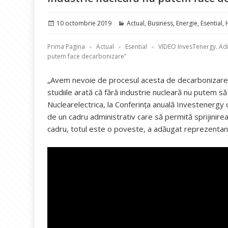
Publicat
Categorii
10 octombrie 2019
Actual
,
Business
,
Energie
,
Esential
,
pe
Prima Pagina
Actual
Esential
VIDEO InvesTenergy. Adr
putem face decarbonizare”
„Avem nevoie de procesul acesta de decarbonizare,
studiile arată că fără industrie nucleară nu putem s
Nuclearelectrica, la Conferința anuală Investenergy
de un cadru administrativ care să permită sprijinire
cadru, totul este o poveste, a adăugat reprezentan