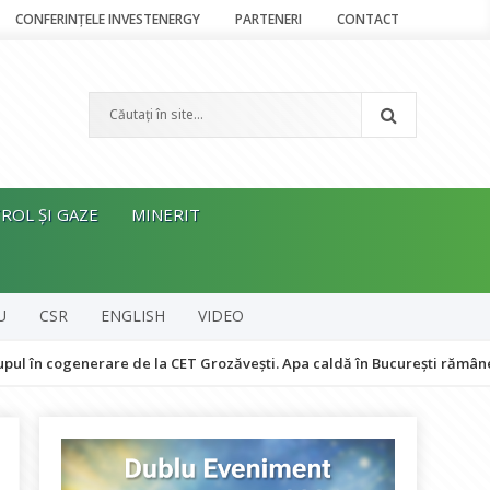
CONFERINȚELE INVESTENERGY
PARTENERI
CONTACT
ROL ȘI GAZE
MINERIT
U
CSR
ENGLISH
VIDEO
generare de la CET Grozăvești. Apa caldă în București rămâne asigurat