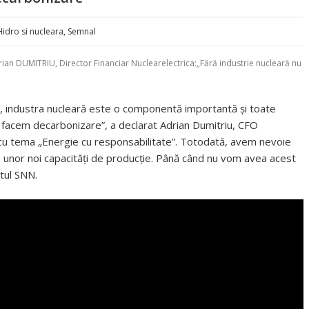
Hidro si nucleara
,
Semnal
ian DUMITRIU, Director Financiar Nuclearelectrica:„Fără industrie nucleară nu
 industra nucleară este o componentă importantă și toate
ă facem decarbonizare”, a declarat Adrian Dumitriu, CFO
 cu tema „Energie cu responsabilitate”. Totodată, avem nevoie
a unor noi capacități de producție. Până când nu vom avea acest
tul SNN.