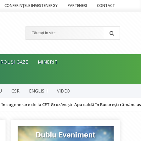
CONFERINȚELE INVESTENERGY
PARTENERI
CONTACT
ROL ȘI GAZE
MINERIT
U
CSR
ENGLISH
VIDEO
rare de la CET Grozăvești. Apa caldă în București rămâne asigurată