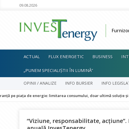
09.08.2026
Furnizo
ACTUAL
FLUX ENERGETIC
BUSINESS
INT
„PUNEM SPECIALIȘTII ÎN LUMINĂ”
OPINII / ANALIZE
INFO BURSIER
INFO LEGISLA
ța de energie: limitarea consumului, doar ultimă soluție și fără impac
“Viziune, responsabilitate, acțiune”.
anuală InvesTenergy