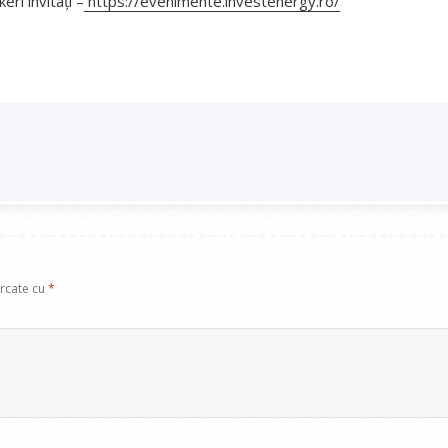
ri invitați –
https://evenimente.investenergy.ro/
arcate cu
*