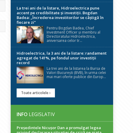
La trei ani de la listare, Hidroelectrica pune
accent pe credibilitate și investiții. Bogdan
Badea: „Încrederea investitorilor se câștigă în
fiecare zi”
Pentru Bogdan Badea, Chief
Investment Officer și membru al
Directoratului Hidroelectrica,
aniversarea celor tr...
Hidroelectrica, la 3 ani de la listare: randament
agregat de 141%, pe fondul unor investiții
record
La trei ani de la listarea la Bursa de
Valori București (BVB), în urma celei
mai mari oferte publice din Europ...
Toate articolele
INFO
LEGISLATIV
Președintele Nicuşor Dan a promulgat legea
privind declararea situaţiei de criză pe piaţa