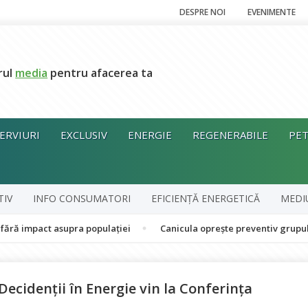
DESPRE NOI
EVENIMENTE
rul
media
pentru afacerea ta
ERVIURI
EXCLUSIV
ENERGIE
REGENERABILE
PET
TIV
INFO CONSUMATORI
EFICIENȚĂ ENERGETICĂ
MEDI
t asupra populației
Canicula oprește preventiv grupul în cogene
 Decidenții în Energie vin la Conferința