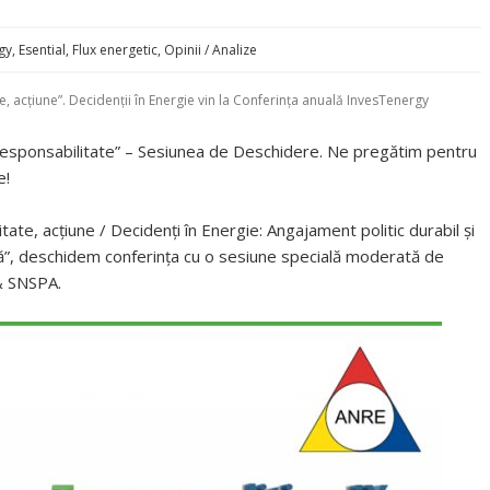
gy
,
Esential
,
Flux energetic
,
Opinii / Analize
e, acțiune”. Decidenții în Energie vin la Conferința anuală InvesTenergy
esponsabilitate” – Sesiunea de Deschidere. Ne pregătim pentru
e!
tate, acțiune / Decidenți în Energie: Angajament politic durabil și
că”, deschidem conferința cu o sesiune specială moderată de
 & SNSPA.