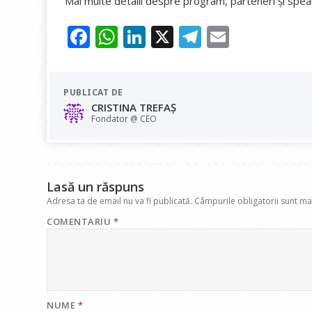
Mai multe detalii despre program, parteneri și speake
F
W
Li
X
T
E
ac
h
n
el
m
e
at
k
e
ai
PUBLICAT DE
b
s
e
gr
l
CRISTINA TREFAȘ
o
A
dI
a
Fondator @ CEO
o
p
n
m
k
p
Lasă un răspuns
Adresa ta de email nu va fi publicată.
Câmpurile obligatorii sunt m
COMENTARIU
*
NUME
*