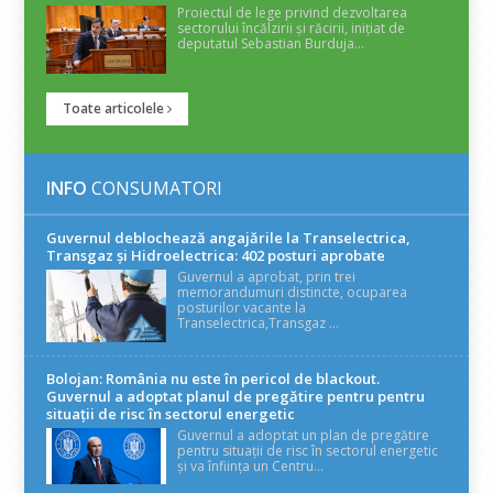
Proiectul de lege privind dezvoltarea
sectorului încălzirii și răcirii, inițiat de
deputatul Sebastian Burduja...
Toate articolele
INFO
CONSUMATORI
Guvernul deblochează angajările la Transelectrica,
Transgaz și Hidroelectrica: 402 posturi aprobate
Guvernul a aprobat, prin trei
memorandumuri distincte, ocuparea
posturilor vacante la
Transelectrica,Transgaz ...
Bolojan: România nu este în pericol de blackout.
Guvernul a adoptat planul de pregătire pentru pentru
situații de risc în sectorul energetic
Guvernul a adoptat un plan de pregătire
pentru situații de risc în sectorul energetic
și va înființa un Centru...