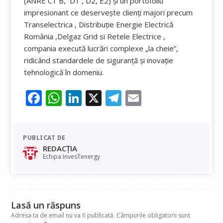
(ANRE C1 B, D1 , D2, E2) și un portofoliu
impresionant ce deservește clienți majori precum
Transelectrica , Distribuție Energie Electrică
România ,Delgaz Grid si Retele Electrice ,
compania execută lucrări complexe „la cheie”,
ridicând standardele de siguranță și inovație
tehnologică în domeniu.
F
W
Li
X
T
E
ac
h
n
el
m
e
at
k
e
ai
PUBLICAT DE
b
s
e
gr
l
REDACȚIA
o
A
dI
a
Echipa InvesTenergy
o
p
n
m
k
p
Lasă un răspuns
Adresa ta de email nu va fi publicată.
Câmpurile obligatorii sunt