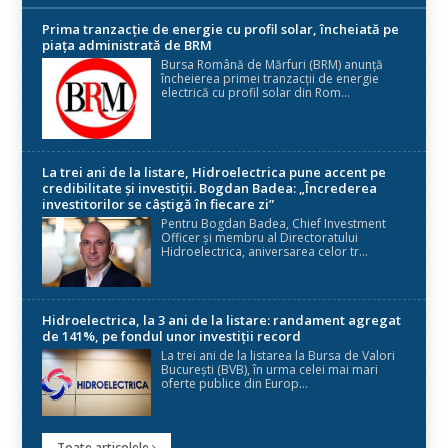
Prima tranzacție de energie cu profil solar, încheiată pe
piața administrată de BRM
Bursa Română de Mărfuri (BRM) anunță
încheierea primei tranzacții de energie
electrică cu profil solar din Rom...
La trei ani de la listare, Hidroelectrica pune accent pe
credibilitate și investiții. Bogdan Badea: „Încrederea
investitorilor se câștigă în fiecare zi”
Pentru Bogdan Badea, Chief Investment
Officer și membru al Directoratului
Hidroelectrica, aniversarea celor tr...
Hidroelectrica, la 3 ani de la listare: randament agregat
de 141%, pe fondul unor investiții record
La trei ani de la listarea la Bursa de Valori
București (BVB), în urma celei mai mari
oferte publice din Europ...
Toate articolele