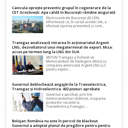
Canicula oprește preventiv grupul în cogenerare de la
CET Grozăvești. Apa caldă în București rămâne asigurată
Electrocentrale București (ELCEN)
informează că, în cursul acestei zile, a
efectuat oprirea preventivă și cont...
Transgaz analizează intrarea în acționariatul Argent
LNG, dezvoltatorul unui megaterminal de export. Miza:
acces pe termen lung la LNG din SUA
SNTGN Transgaz a încheiat un
Memorandum de Înțelegere (MoU) cu
compania americană Argent LNG LLC
pentru explor...
Guvernul deblochează angajările la Transelectrica,
Transgaz și Hidroelectrica: 402 posturi aprobate
Guvernul a aprobat, prin trei
memorandumuri distincte, ocuparea
posturilor vacante la
Transelectrica,Transgaz ...
Bolojan: România nu este în pericol de blackout.
Guvernul a adoptat planul de pregătire pentru pentru