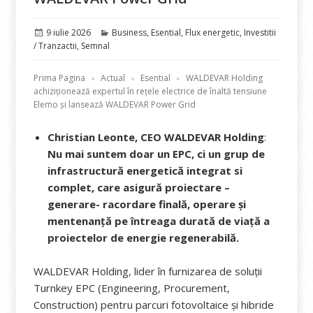
Publicat
Categorii
9 iulie 2026
Business
,
Esential
,
Flux energetic
,
Investitii
pe
/ Tranzactii
,
Semnal
Prima Pagina
Actual
Esential
WALDEVAR Holding
achiziționează expertul în rețele electrice de înaltă tensiune
Elemo și lansează WALDEVAR Power Grid
Christian Leonte, CEO WALDEVAR Holding
:
Nu mai suntem doar un EPC, ci un grup de
infrastructură energetică integrat si
complet,
care asigură proiectare –
generare- racordare finală, operare și
mentenanță pe întreaga durată de viață a
proiectelor de energie regenerabilă.
WALDEVAR Holding, lider în furnizarea de soluții
Turnkey EPC (Engineering, Procurement,
Construction) pentru parcuri fotovoltaice și hibride