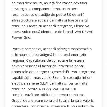
de mari dimensiuni, anunță finalizarea achiziției
strategice a companiei Elemo, un expert
recunoscut cu o tradiție de peste 30 de ani în
infrastructura electrică de înaltă si foarte înaltă
tensiune. Odată cu această integrare, Elemo va
opera sub o nouă identitate de brand: WALDEVAR
Power Grid.
Potrivit companiei, această achiziție marchează o
schimbare de paradigmă în sectorul energetic
regional. Capacitatea de conectare la rețea a
devenit principalul factor de întârziere pentru
proiectele de energie regenerabilă. Prin integrarea
capabilităților masive ale Elemo în execuția liniilor
electrice aeriene (LEA) de înaltă și foarte înaltă
tensiune (peste 400 kV), WALDEVAR își
completează portofoliul de servicii complete.
Grupul deține acum controlul total al lanțului valoric:
proiectare, construcție, integrare BESS (sistem de