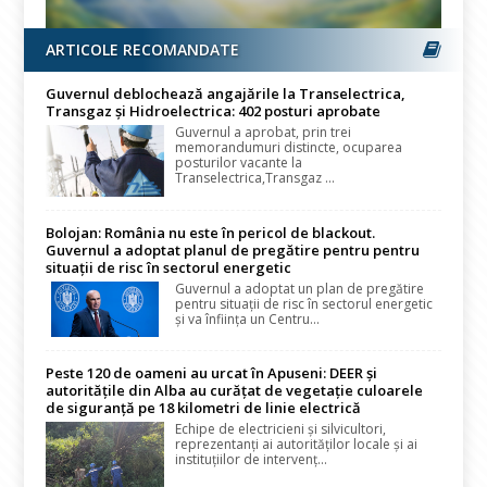
ARTICOLE RECOMANDATE
Guvernul deblochează angajările la Transelectrica,
Transgaz și Hidroelectrica: 402 posturi aprobate
Guvernul a aprobat, prin trei
memorandumuri distincte, ocuparea
posturilor vacante la
Transelectrica,Transgaz ...
Bolojan: România nu este în pericol de blackout.
Guvernul a adoptat planul de pregătire pentru pentru
situații de risc în sectorul energetic
Guvernul a adoptat un plan de pregătire
pentru situații de risc în sectorul energetic
și va înființa un Centru...
Peste 120 de oameni au urcat în Apuseni: DEER și
autoritățile din Alba au curățat de vegetație culoarele
de siguranță pe 18 kilometri de linie electrică
Echipe de electricieni și silvicultori,
reprezentanți ai autorităților locale și ai
instituțiilor de intervenț...