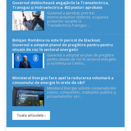
Guvernul deblochează angajările la Transelectrica,
Transgaz și Hidroelectrica: 402 posturi aprobate
Guvernul a aprobat, prin trei
memorandumuri distincte, ocuparea
posturilor vacante la
Transelectrica,Transgaz ...
Bolojan: România nu este în pericol de blackout.
Guvernul a adoptat planul de pregătire pentru pentru
situații de risc în sectorul energetic
Guvernul a adoptat un plan de pregătire
pentru situații de risc în sectorul energetic
și va înființa un Centru...
Ministerul Energiei face apel la reducerea voluntară a
consumului de energie în orele de vârf
Ministerul Energiei solicită consumatorilor
casnici, companiilor, instituțiilor publice și
prosumatorilor să r...
Toate articolele