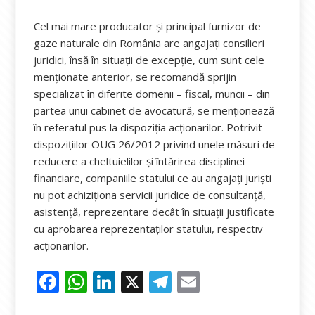
Cel mai mare producator și principal furnizor de
gaze naturale din România are angajați consilieri
juridici, însă în situații de excepție, cum sunt cele
menționate anterior, se recomandă sprijin
specializat în diferite domenii – fiscal, muncii – din
partea unui cabinet de avocatură, se menționează
în referatul pus la dispoziția acționarilor. Potrivit
dispozițiilor OUG 26/2012 privind unele măsuri de
reducere a cheltuielilor și întărirea disciplinei
financiare, companiile statului ce au angajați juriști
nu pot achiziționa servicii juridice de consultanță,
asistență, reprezentare decât în situații justificate
cu aprobarea reprezentaților statului, respectiv
acționarilor.
F
W
Li
X
T
E
ac
h
n
el
m