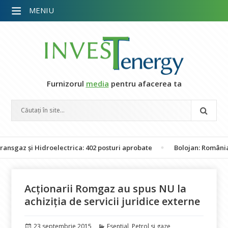
MENIU
Furnizorul
media
pentru afacerea ta
 și Hidroelectrica: 402 posturi aprobate
Bolojan: România nu est
Acționarii Romgaz au spus NU la
achiziția de servicii juridice externe
Publicat
Categorii
23 septembrie 2015
Esential
,
Petrol si gaze