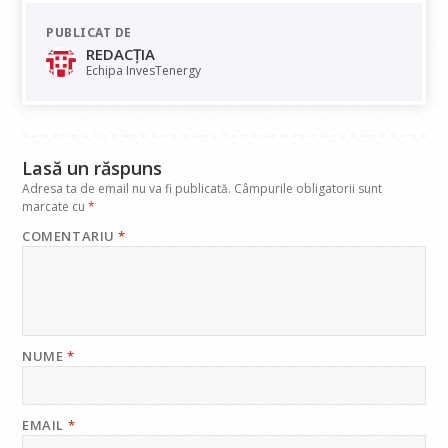
e
at
k
e
ai
PUBLICAT DE
b
s
e
gr
l
REDACȚIA
o
A
dI
a
Echipa InvesTenergy
o
p
n
m
k
p
Lasă un răspuns
Adresa ta de email nu va fi publicată.
Câmpurile obligatorii sunt
marcate cu
*
COMENTARIU
*
NUME
*
EMAIL
*