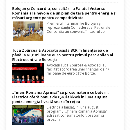
Bolojan și Concordia, consultări la Palatul Victoria:
România are nevoie de un plan de țară pentru energie și
măsuri urgente pentru competitivitate
Premierul interimar Ilie Bolojan și
reprezentanții Confederației Patronale
Concordia au convenit, în cadrul co...
Țuca Zbârcea & Asociații asistă BCR în finanțarea de
până la 61,6 milioane euro pentru primul parc eolian al
Electrocentrale Borzești
Avocații Țuca Zbârcea & Asociații au
facilitat acordarea unei finanțări de 47
milioane de euro către Borze...
„Ținem România Aprinsă” cu prosumatorii cu baterii:
Electrica oferă bonus de 0,40 lei/kWh în luna august
pentru energia livrată seara în rețea
Electrica a lansat, în luna august,
programul „Ținem România Aprinsă”
adresat consumatorilor, precum și
prosum...