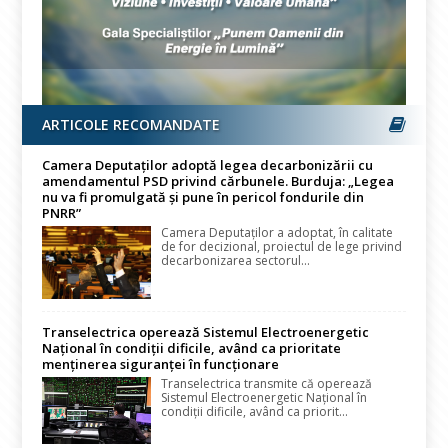
ARTICOLE RECOMANDATE
Camera Deputaților adoptă legea decarbonizării cu
amendamentul PSD privind cărbunele. Burduja: „Legea
nu va fi promulgată și pune în pericol fondurile din
PNRR”
Camera Deputaților a adoptat, în calitate
de for decizional, proiectul de lege privind
decarbonizarea sectorul...
Transelectrica operează Sistemul Electroenergetic
Național în condiții dificile, având ca prioritate
menținerea siguranței în funcționare
Transelectrica transmite că operează
Sistemul Electroenergetic Național în
condiții dificile, având ca priorit...