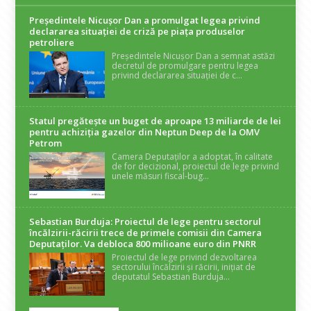
Președintele Nicuşor Dan a promulgat legea privind
declararea situaţiei de criză pe piaţa produselor
petroliere
Președintele Nicușor Dan a semnat astăzi
decretul de promulgare pentru legea
privind declararea situației de c...
Statul pregătește un buget de aproape 13 miliarde de lei
pentru achiziția gazelor din Neptun Deep de la OMV
Petrom
Camera Deputaților a adoptat, în calitate
de for decizional, proiectul de lege privind
unele măsuri fiscal-bug...
Sebastian Burduja: Proiectul de lege pentru sectorul
încălzirii-răcirii trece de primele comisii din Camera
Deputaților. Va debloca 800 milioane euro din PNRR
Proiectul de lege privind dezvoltarea
sectorului încălzirii și răcirii, inițiat de
deputatul Sebastian Burduja...