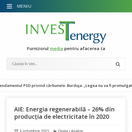
MENIU
Furnizorul
media
pentru afacerea ta
ul PSD privind cărbunele. Burduja: „Legea nu va fi promulgată și pun
AIE: Energia regenerabilă – 26% din
producția de electricitate în 2020
Publicat
Categorii
3 octombrie 2015
Opinii / Analize