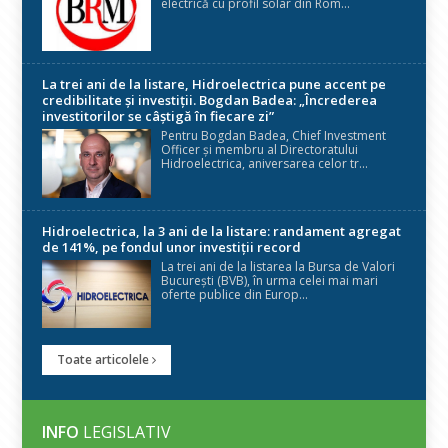
electrică cu profil solar din Rom...
La trei ani de la listare, Hidroelectrica pune accent pe
credibilitate și investiții. Bogdan Badea: „Încrederea
investitorilor se câștigă în fiecare zi”
Pentru Bogdan Badea, Chief Investment
Officer și membru al Directoratului
Hidroelectrica, aniversarea celor tr...
Hidroelectrica, la 3 ani de la listare: randament agregat
de 141%, pe fondul unor investiții record
La trei ani de la listarea la Bursa de Valori
București (BVB), în urma celei mai mari
oferte publice din Europ...
Toate articolele
INFO
LEGISLATIV