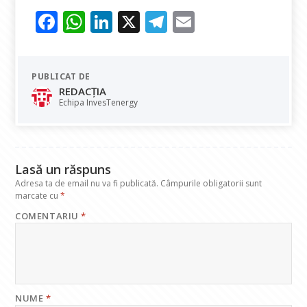
F
W
Li
X
T
E
ac
h
n
el
m
e
at
k
e
ai
PUBLICAT DE
b
s
e
gr
l
REDACȚIA
o
A
dI
a
Echipa InvesTenergy
o
p
n
m
k
p
Lasă un răspuns
Adresa ta de email nu va fi publicată.
Câmpurile obligatorii sunt
marcate cu
*
COMENTARIU
*
NUME
*