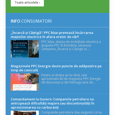
Toate articolele
INFO
CONSUMATORI
„Încarcă și Câștigă”: PPC blue premiază încărcarea
mașinilor electrice în afara orelor de vârf
PPC blue, divizia de mobilitate electrică a
grupului PPC în România, lansează
campania „Încarcă și Câștigă cu ...
Magazinele PPC Energie devin puncte de adăpostire pe
timp de caniculă
Pentru al doilea an la rând, cele
aproximativ 80 de magazine PPC Energie
din București și din întreaga țară de...
Comandament la Guvern: Companiile petroliere nu
anticipează dificultăți majore sau discontinuități în
aprovizionarea cu carburanți
Companiile petroliere dau asigurări că nu