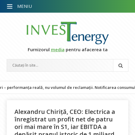
MENIU
Furnizorul
media
pentru afacerea ta
manța reală, nu volumul de reclamații. Notificarea consumului la 80%, d
Alexandru Chiriță, CEO: Electrica a
înregistrat un profit net de patru
ori mai mare în S1, iar EBITDA a
depășit pragul istoric de 1 miliard