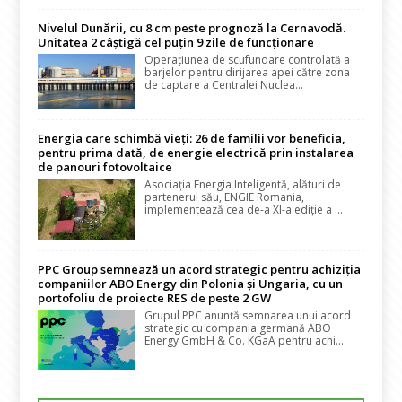
Nivelul Dunării, cu 8 cm peste prognoză la Cernavodă.
Unitatea 2 câștigă cel puțin 9 zile de funcționare
Operațiunea de scufundare controlată a
barjelor pentru dirijarea apei către zona
de captare a Centralei Nuclea...
Energia care schimbă vieți: 26 de familii vor beneficia,
pentru prima dată, de energie electrică prin instalarea
de panouri fotovoltaice
Asociația Energia Inteligentă, alături de
partenerul său, ENGIE Romania,
implementează cea de-a XI-a ediție a ...
PPC Group semnează un acord strategic pentru achiziția
companiilor ABO Energy din Polonia și Ungaria, cu un
portofoliu de proiecte RES de peste 2 GW
Grupul PPC anunță semnarea unui acord
strategic cu compania germană ABO
Energy GmbH & Co. KGaA pentru achi...