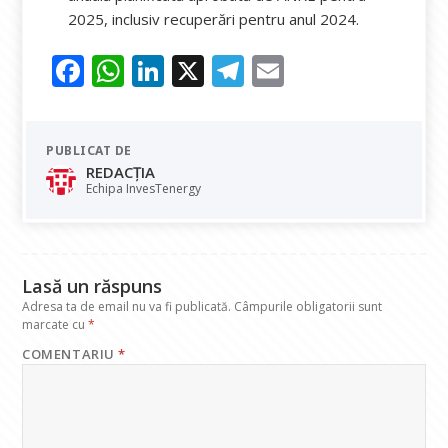
2025, inclusiv recuperări pentru anul 2024.
F
W
Li
X
T
E
ac
h
n
el
m
e
at
k
e
ai
PUBLICAT DE
b
s
e
gr
l
REDACȚIA
o
A
dI
a
Echipa InvesTenergy
o
p
n
m
k
p
Lasă un răspuns
Adresa ta de email nu va fi publicată.
Câmpurile obligatorii sunt
marcate cu
*
COMENTARIU
*