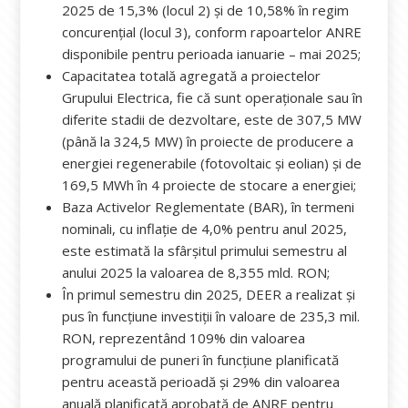
2025 de 15,3% (locul 2) și de 10,58% în regim
concurențial (locul 3), conform rapoartelor ANRE
disponibile pentru perioada ianuarie – mai 2025;
Capacitatea totală agregată a proiectelor
Grupului Electrica, fie că sunt operaționale sau în
diferite stadii de dezvoltare, este de 307,5 MW
(până la 324,5 MW) în proiecte de producere a
energiei regenerabile (fotovoltaic și eolian) și de
169,5 MWh în 4 proiecte de stocare a energiei;
Baza Activelor Reglementate (BAR), în termeni
nominali, cu inflație de 4,0% pentru anul 2025,
este estimată la sfârșitul primului semestru al
anului 2025 la valoarea de 8,355 mld. RON;
În primul semestru din 2025, DEER a realizat și
pus în funcțiune investiții în valoare de 235,3 mil.
RON, reprezentând 109% din valoarea
programului de puneri în funcțiune planificată
pentru această perioadă și 29% din valoarea
anuală planificată aprobată de ANRE pentru