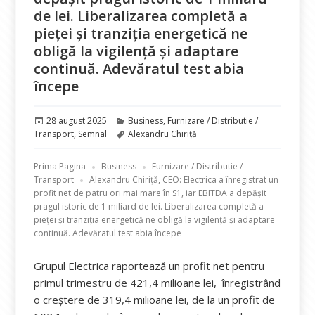
de lei. Liberalizarea completă a
pieței și tranziția energetică ne
obligă la vigilență și adaptare
continuă. Adevăratul test abia
începe
Publicat
Categorii
28 august 2025
Business
,
Furnizare / Distributie /
pe
Etichete
Transport
,
Semnal
Alexandru Chiriță
Prima Pagina
Business
Furnizare / Distributie /
Transport
Alexandru Chiriță, CEO: Electrica a înregistrat un
profit net de patru ori mai mare în S1, iar EBITDA a depășit
pragul istoric de 1 miliard de lei. Liberalizarea completă a
pieței și tranziția energetică ne obligă la vigilență și adaptare
continuă. Adevăratul test abia începe
Grupul Electrica raportează un profit net pentru
primul trimestru de 421,4 milioane lei, înregistrând
o creștere de 319,4 milioane lei, de la un profit de