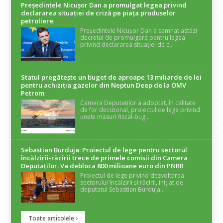
Președintele Nicuşor Dan a promulgat legea privind
declararea situaţiei de criză pe piaţa produselor
petroliere
Președintele Nicușor Dan a semnat astăzi
decretul de promulgare pentru legea
privind declararea situației de c...
Statul pregătește un buget de aproape 13 miliarde de lei
pentru achiziția gazelor din Neptun Deep de la OMV
Petrom
Camera Deputaților a adoptat, în calitate
de for decizional, proiectul de lege privind
unele măsuri fiscal-bug...
Sebastian Burduja: Proiectul de lege pentru sectorul
încălzirii-răcirii trece de primele comisii din Camera
Deputaților. Va debloca 800 milioane euro din PNRR
Proiectul de lege privind dezvoltarea
sectorului încălzirii și răcirii, inițiat de
deputatul Sebastian Burduja...
Toate articolele