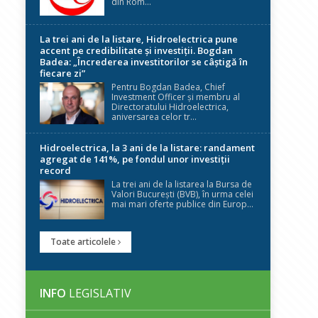
din Rom...
La trei ani de la listare, Hidroelectrica pune
accent pe credibilitate și investiții. Bogdan
Badea: „Încrederea investitorilor se câștigă în
fiecare zi”
Pentru Bogdan Badea, Chief
Investment Officer și membru al
Directoratului Hidroelectrica,
aniversarea celor tr...
Hidroelectrica, la 3 ani de la listare: randament
agregat de 141%, pe fondul unor investiții
record
La trei ani de la listarea la Bursa de
Valori București (BVB), în urma celei
mai mari oferte publice din Europ...
Toate articolele
INFO
LEGISLATIV