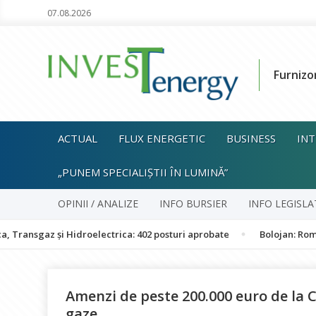
07.08.2026
Furnizo
ACTUAL
FLUX ENERGETIC
BUSINESS
INT
„PUNEM SPECIALIȘTII ÎN LUMINĂ”
OPINII / ANALIZE
INFO BURSIER
INFO LEGISLA
z și Hidroelectrica: 402 posturi aprobate
Bolojan: România nu es
Amenzi de peste 200.000 euro de la 
gaze