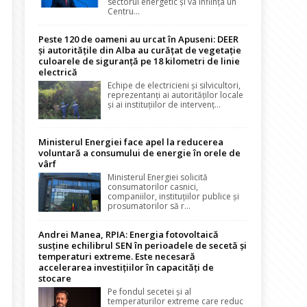
sectorul energetic și va înființa un
Centru...
Peste 120 de oameni au urcat în Apuseni: DEER
și autoritățile din Alba au curățat de vegetație
culoarele de siguranță pe 18 kilometri de linie
electrică
Echipe de electricieni și silvicultori,
reprezentanți ai autorităților locale
și ai instituțiilor de intervenț...
Ministerul Energiei face apel la reducerea
voluntară a consumului de energie în orele de
vârf
Ministerul Energiei solicită
consumatorilor casnici,
companiilor, instituțiilor publice și
prosumatorilor să r...
Andrei Manea, RPIA: Energia fotovoltaică
susține echilibrul SEN în perioadele de secetă și
temperaturi extreme. Este necesară
accelerarea investițiilor în capacități de
stocare
Pe fondul secetei și al
temperaturilor extreme care reduc