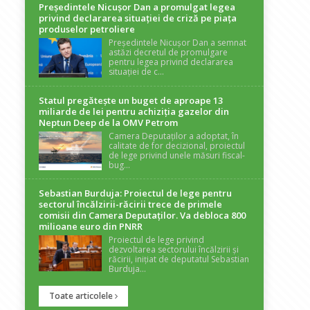
Președintele Nicuşor Dan a promulgat legea
privind declararea situaţiei de criză pe piaţa
produselor petroliere
Președintele Nicușor Dan a semnat
astăzi decretul de promulgare
pentru legea privind declararea
situației de c...
Statul pregătește un buget de aproape 13
miliarde de lei pentru achiziția gazelor din
Neptun Deep de la OMV Petrom
Camera Deputaților a adoptat, în
calitate de for decizional, proiectul
de lege privind unele măsuri fiscal-
bug...
Sebastian Burduja: Proiectul de lege pentru
sectorul încălzirii-răcirii trece de primele
comisii din Camera Deputaților. Va debloca 800
milioane euro din PNRR
Proiectul de lege privind
dezvoltarea sectorului încălzirii și
răcirii, inițiat de deputatul Sebastian
Burduja...
Toate articolele