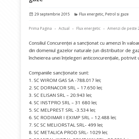
Publicat
Categorii
29 septembrie 2015
Flux energetic
,
Petrol si gaze
pe
Prima Pagina
Actual
Flux energetic
Amenzi de peste 2
Consiliul Concurenţei a sancţionat cu amenzi în val
din domeniul gazelor naturale (un distribuitor de gaz
încheierea unei înţelegeri anticoncurenţiale, potrivit u
Companiile sancţionate sunt:
1. SC WIROM GAS SA -788.017 lei;
2. SC DORNACOR SRL – 17.650 lei;
3. SC ELISAN SRL – 20.943 lei;
4. SC INSTPRO SRL – 31 680 lei;
5. SC MELPREST SRL -3.534 lei;
6. SC RODIMAR I EXIMP SRL – 12.488 lei;
7. SC SC MELIORSTAL SRL- 499 lei;
8. SC METALICA PROD SRL- 1029 lei;