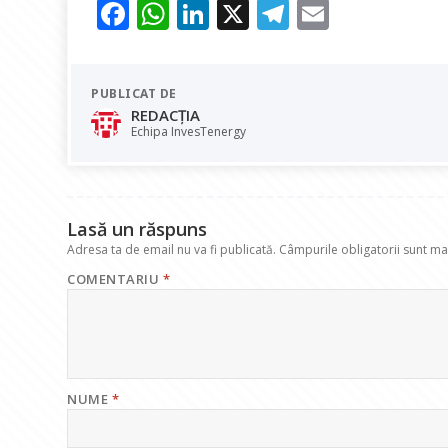
F
W
Li
X
T
E
ac
h
n
el
m
e
at
k
e
ai
PUBLICAT DE
b
s
e
gr
l
REDACȚIA
o
A
dI
a
Echipa InvesTenergy
o
p
n
m
k
p
Lasă un răspuns
Adresa ta de email nu va fi publicată.
Câmpurile obligatorii sunt m
COMENTARIU
*
NUME
*