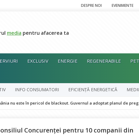
DESPRE NOI
EVENIMENTE
rul
media
pentru afacerea ta
ERVIURI
EXCLUSIV
ENERGIE
REGENERABILE
PET
TIV
INFO CONSUMATORI
EFICIENȚĂ ENERGETICĂ
MEDI
te în pericol de blackout. Guvernul a adoptat planul de pregătire pentr
Consiliul Concurenței pentru 10 companii din