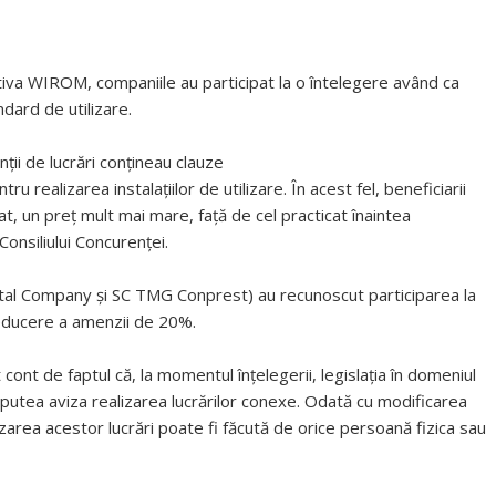
iativa WIROM, companiile au participat la o întelegere având ca
ndard de utilizare.
ţii de lucrări conţineau clauze
ru realizarea instalaţiilor de utilizare. În acest fel, beneficiarii
cat, un preţ mult mai mare, faţă de cel practicat înaintea
Consiliului Concurenţei.
stal Company şi SC TMG Conprest) au recunoscut participarea la
reducere a amenzii de 20%.
t cont de faptul că, la momentul înţelegerii, legislaţia în domeniul
 putea aviza realizarea lucrărilor conexe. Odată cu modificarea
vizarea acestor lucrări poate fi făcută de orice persoană fizica sau