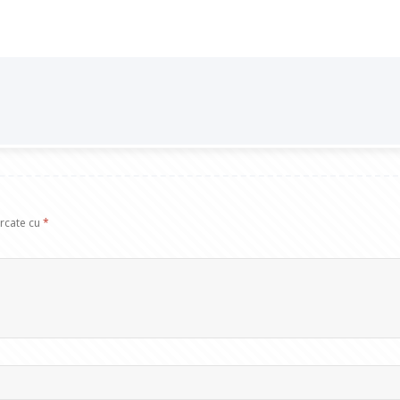
arcate cu
*