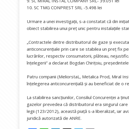
9. SC MIRAL INSTAL COMPANY SRL- 39.051 lei
10. SC TMG CONPREST SRL -5.498 lei
Urmare a unei investigaţii, s-a constatat că din iniţ
obiect stabilirea unui preţ unic pentru instalaţiile sta
„Contractele dintre distribuitorul de gaze şi executan
anticoncurenţiale prin care se stabilea un preţ fix pent
lucrărilor, respectiv consumatorii, plăteau, nejustifi
înţelegerii” a declarat Bogdan Chiriţoiu, preşedintele
Patru companii (MeliorstaL, Metalica Prod, Miral In
înţelegerea anticoncurenţială şi au beneficiat de o 
La stabilirea sancţiunilor, Consiliul Concurenţei a ţinu
gazelor prevedea că distribuitorul era singurul care
legii (123/2012), această piaţă s-a liberalizat, iar a
juridică autorizată de ANRE.