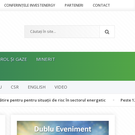
CONFERINȚELE INVESTENERGY
PARTENERI
CONTACT
ROL ȘI GAZE
MINERIT
U
CSR
ENGLISH
VIDEO
u pentru situații de risc în sectorul energetic
Peste 120 de oame