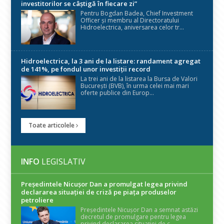
investitorilor se câștigă în fiecare zi”
Pentru Bogdan Badea, Chief Investment
Officer și membru al Directoratului
Hidroelectrica, aniversarea celor tr...
Hidroelectrica, la 3 ani de la listare: randament agregat
de 141%, pe fondul unor investiții record
La trei ani de la listarea la Bursa de Valori
București (BVB), în urma celei mai mari
oferte publice din Europ...
Toate articolele
INFO
LEGISLATIV
Președintele Nicuşor Dan a promulgat legea privind
declararea situaţiei de criză pe piaţa produselor
petroliere
Președintele Nicușor Dan a semnat astăzi
decretul de promulgare pentru legea
privind declararea situației de c...