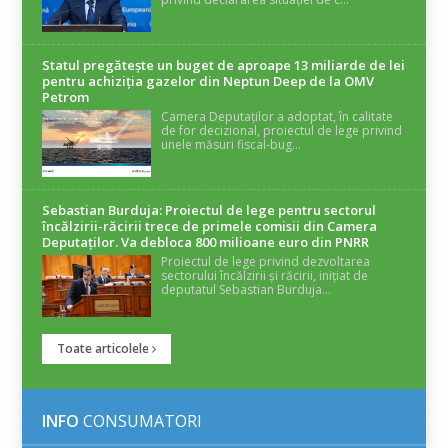
Statul pregătește un buget de aproape 13 miliarde de lei
pentru achiziția gazelor din Neptun Deep de la OMV
Petrom
Camera Deputaților a adoptat, în calitate
de for decizional, proiectul de lege privind
unele măsuri fiscal-bug...
Sebastian Burduja: Proiectul de lege pentru sectorul
încălzirii-răcirii trece de primele comisii din Camera
Deputaților. Va debloca 800 milioane euro din PNRR
Proiectul de lege privind dezvoltarea
sectorului încălzirii și răcirii, inițiat de
deputatul Sebastian Burduja...
Toate articolele
INFO
CONSUMATORI