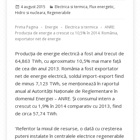
Publicat
Categorii
4 august 2015
Electrica si termica
,
Flux energetic
,
pe
Hidro si nucleara
,
Regenerabile
Prima Pagina
Energie
Electrica si termica
ANRE:
Producția de energie a crescut cu 10,5% în 2014. România,
exportator net de energie
Producția de energie electrică a fost anul trecut de
64,863 TWh, cu aproximativ 10,5% mai mare față
de cea din anul 2013. România a fost exportator
net de energie electrică, soldul import-export fiind
de minus 7,123 TWh, se menționează în raportul
anual al Autorității Naționale de Reglementare în
domeniul Energiei – ANRE. Și consumul intern a
crescut cu 1,9% în 2014 comparativ cu 2013, fiind
de circa 57,74 TWh.
‘Referitor la mixul de resurse, o dată cu creșterea
puterii instalate în centralele electrice regenerabile