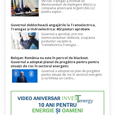
SNTGN Transgaz a încheiat un
Memorandum de Înțelegere (MoU) cu
compania americană Argent LNG LLC
pentru explor...
Guvernul deblochează angajările la Transelectrica,
Transgaz și Hidroelectrica: 402 posturi aprobate
Guvernul a aprobat, prin trei
memorandumuri distincte, ocuparea
posturilor vacante la
Transelectrica,Transgaz ...
Bolojan: România nu este în pericol de blackout.
Guvernul a adoptat planul de pregătire pentru pentru
situații de risc în sectorul energetic
Guvernul a adoptat un plan de pregătire
pentru situații de risc în sectorul energetic
și va înființa un Centru...