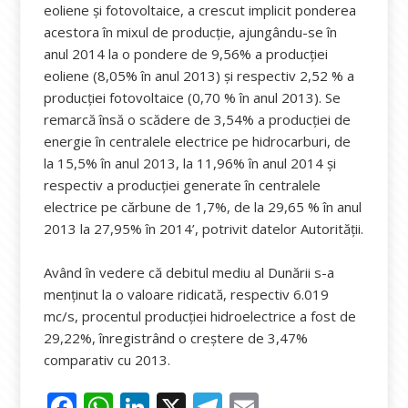
eoliene și fotovoltaice, a crescut implicit ponderea
acestora în mixul de producție, ajungându-se în
anul 2014 la o pondere de 9,56% a producției
eoliene (8,05% în anul 2013) și respectiv 2,52 % a
producției fotovoltaice (0,70 % în anul 2013). Se
remarcă însă o scădere de 3,54% a producției de
energie în centralele electrice pe hidrocarburi, de
la 15,5% în anul 2013, la 11,96% în anul 2014 și
respectiv a producției generate în centralele
electrice pe cărbune de 1,7%, de la 29,65 % în anul
2013 la 27,95% în 2014’, potrivit datelor Autorității.
Având în vedere că debitul mediu al Dunării s-a
menținut la o valoare ridicată, respectiv 6.019
mc/s, procentul producției hidroelectrice a fost de
29,22%, înregistrând o creștere de 3,47%
comparativ cu 2013.
F
W
Li
X
T
E