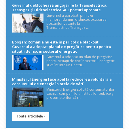
Guvernul deblochează angajările la Transelectrica,
Transgaz și Hidroelectrica: 402 posturi aprobate
Guvernul a aprobat, prin trei
memorandumuri distincte, ocuparea
posturilor vacante la
Transelectrica,Transgaz ...
Bolojan: România nu este în pericol de blackout.
Guvernul a adoptat planul de pregătire pentru pentru
situații de risc în sectorul energetic
Guvernul a adoptat un plan de pregătire
pentru situații de risc în sectorul energetic
și va înființa un Centru...
Ministerul Energiei face apel la reducerea voluntară a
consumului de energie în orele de vârf
Ministerul Energiei solicită consumatorilor
casnici, companiilor, instituțiilor publice și
prosumatorilor să r...
Toate articolele