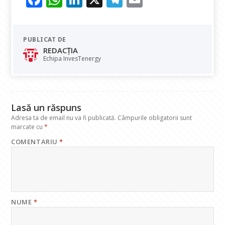
ac
h
n
el
m
e
at
k
e
ai
PUBLICAT DE
b
s
e
gr
l
REDACȚIA
o
A
dI
a
Echipa InvesTenergy
o
p
n
m
k
p
Lasă un răspuns
Adresa ta de email nu va fi publicată.
Câmpurile obligatorii sunt
marcate cu
*
COMENTARIU
*
NUME
*