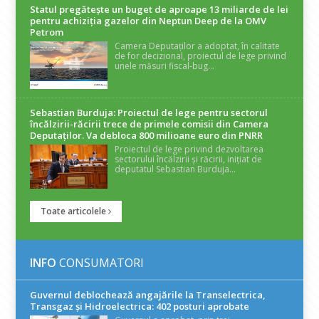
Statul pregătește un buget de aproape 13 miliarde de lei
pentru achiziția gazelor din Neptun Deep de la OMV
Petrom
Camera Deputaților a adoptat, în calitate
de for decizional, proiectul de lege privind
unele măsuri fiscal-bug...
Sebastian Burduja: Proiectul de lege pentru sectorul
încălzirii-răcirii trece de primele comisii din Camera
Deputaților. Va debloca 800 milioane euro din PNRR
Proiectul de lege privind dezvoltarea
sectorului încălzirii și răcirii, inițiat de
deputatul Sebastian Burduja...
Toate articolele
INFO
CONSUMATORI
Guvernul deblochează angajările la Transelectrica,
Transgaz și Hidroelectrica: 402 posturi aprobate