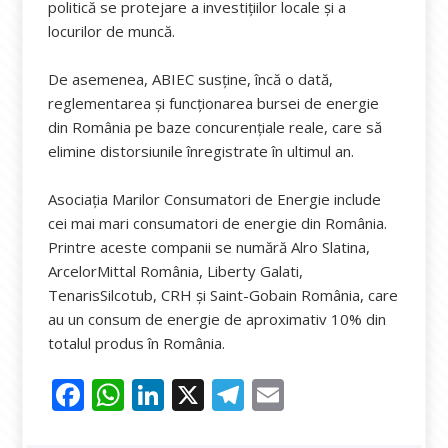
politică se protejare a investițiilor locale și a
locurilor de muncă.
De asemenea, ABIEC susține, încă o dată,
reglementarea și funcționarea bursei de energie
din România pe baze concurențiale reale, care să
elimine distorsiunile înregistrate în ultimul an.
Asociația Marilor Consumatori de Energie include
cei mai mari consumatori de energie din România.
Printre aceste companii se numără Alro Slatina,
ArcelorMittal România, Liberty Galati,
TenarisSilcotub, CRH și Saint-Gobain România, care
au un consum de energie de aproximativ 10% din
totalul produs în România.
F
W
Li
X
T
E
ac
h
n
el
m