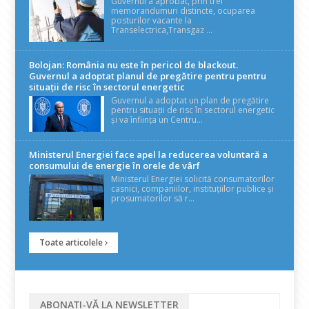
Guvernul a aprobat, prin trei
memorandumuri distincte, ocuparea
posturilor vacante la
Transelectrica,Transgaz ...
Bolojan: România nu este în pericol de blackout.
Guvernul a adoptat planul de pregătire pentru pentru
situații de risc în sectorul energetic
Guvernul a adoptat un plan de pregătire
pentru situații de risc în sectorul energetic
și va înființa un Centru...
Ministerul Energiei face apel la reducerea voluntară a
consumului de energie în orele de vârf
Ministerul Energiei solicită consumatorilor
casnici, companiilor, instituțiilor publice și
prosumatorilor să r...
Toate articolele
ABONAȚI-VĂ LA NEWSLETTER