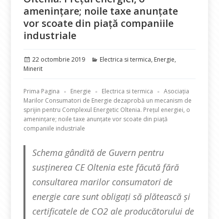
amenințare; noile taxe anunțate
vor scoate din piață companiile
industriale
Publicat
Categorii
22 octombrie 2019
Electrica si termica
,
Energie
,
pe
Minerit
Prima Pagina
Energie
Electrica si termica
Asociația
Marilor Consumatori de Energie dezaprobă un mecanism de
sprijin pentru Complexul Energetic Oltenia. Prețul energiei, o
amenințare; noile taxe anunțate vor scoate din piață
companiile industriale
Schema gândită de Guvern pentru
susținerea CE Oltenia este făcută fără
consultarea marilor consumatori de
energie care sunt obligați să plătească și
certificatele de CO2 ale producătorului de