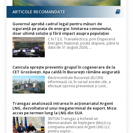
ARTICOLE RECOMANDATE
Guvernul aprobă cadrul legal pentru măsuri de
siguranță pe piața de energie: limitarea consumului,
doar ultimă soluție și fără impact asupra populației
C.N.T.E.E. Transelectrica, prin Dispecerul
Energetic Național, poată dispune, până la
data de 31 august 2026, ...
Canicula oprește preventiv grupul în cogenerare de la
CET Grozăvești. Apa caldă în București rămâne asigurată
Electrocentrale București (ELCEN)
informează că, în cursul acestei zile, a
efectuat oprirea preventivă și cont...
Transgaz analizează intrarea în acționariatul Argent
LNG, dezvoltatorul unui megaterminal de export. Miza:
acces pe termen lung la LNG din SUA
SNTGN Transgaz a încheiat un
Memorandum de Înțelegere (MoU) cu
compania americană Argent LNG LLC
pentru explor...