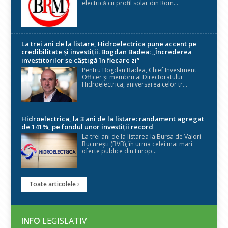
electrică cu profil solar din Rom...
La trei ani de la listare, Hidroelectrica pune accent pe
credibilitate și investiții. Bogdan Badea: „Încrederea
investitorilor se câștigă în fiecare zi”
Pentru Bogdan Badea, Chief Investment
Officer și membru al Directoratului
Hidroelectrica, aniversarea celor tr...
Hidroelectrica, la 3 ani de la listare: randament agregat
de 141%, pe fondul unor investiții record
La trei ani de la listarea la Bursa de Valori
București (BVB), în urma celei mai mari
oferte publice din Europ...
Toate articolele
INFO
LEGISLATIV