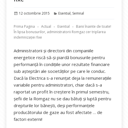
Publicat
Categorii
12 octombrie 2015
Esential
,
Semnal
pe
Prima Pagina
Actual
Esential
Banii înainte de toate!
În lipsa bonusurilor, administratorii Romgaz cer triplarea
indemnizației fixe
Administratorii și directorii din companiile
energetice riscă să-și piardă bonusurile pentru
performanță în condițiile unor rezultate financiare
sub așteptări ale societăților pe care le conduc.
Dacă la Electrica s-a renunțat deja la remunerațiile
variabile pentru administratori, chiar dacă s-a
raportat un profit în creștere în primul semestru,
șefii de la Romgaz nu se dau bătuți și luptă pentru
drepturile lor bănești, deși performanțele
producătorului de gaze au fost afectate … de
factori externi!