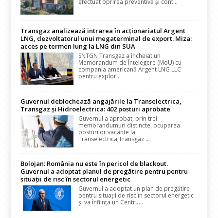
efectuat oprirea preventivă și cont...
Transgaz analizează intrarea în acționariatul Argent
LNG, dezvoltatorul unui megaterminal de export. Miza:
acces pe termen lung la LNG din SUA
SNTGN Transgaz a încheiat un
Memorandum de Înțelegere (MoU) cu
compania americană Argent LNG LLC
pentru explor...
Guvernul deblochează angajările la Transelectrica,
Transgaz și Hidroelectrica: 402 posturi aprobate
Guvernul a aprobat, prin trei
memorandumuri distincte, ocuparea
posturilor vacante la
Transelectrica,Transgaz ...
Bolojan: România nu este în pericol de blackout.
Guvernul a adoptat planul de pregătire pentru pentru
situații de risc în sectorul energetic
Guvernul a adoptat un plan de pregătire
pentru situații de risc în sectorul energetic
și va înființa un Centru...