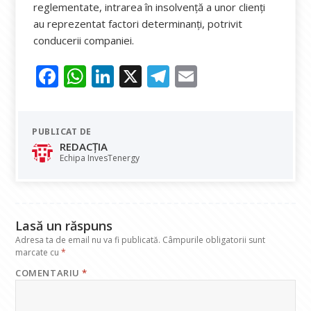
reglementate, intrarea în insolvenţă a unor clienţi
au reprezentat factori determinanți, potrivit
conducerii companiei.
F
W
Li
X
T
E
ac
h
n
el
m
e
at
k
e
ai
PUBLICAT DE
b
s
e
gr
l
REDACȚIA
o
A
dI
a
Echipa InvesTenergy
o
p
n
m
k
p
Lasă un răspuns
Adresa ta de email nu va fi publicată.
Câmpurile obligatorii sunt
marcate cu
*
COMENTARIU
*