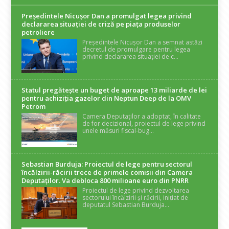
Președintele Nicuşor Dan a promulgat legea privind
declararea situaţiei de criză pe piaţa produselor
petroliere
Președintele Nicușor Dan a semnat astăzi
decretul de promulgare pentru legea
privind declararea situației de c...
Statul pregătește un buget de aproape 13 miliarde de lei
pentru achiziția gazelor din Neptun Deep de la OMV
Petrom
Camera Deputaților a adoptat, în calitate
de for decizional, proiectul de lege privind
unele măsuri fiscal-bug...
Sebastian Burduja: Proiectul de lege pentru sectorul
încălzirii-răcirii trece de primele comisii din Camera
Deputaților. Va debloca 800 milioane euro din PNRR
Proiectul de lege privind dezvoltarea
sectorului încălzirii și răcirii, inițiat de
deputatul Sebastian Burduja...