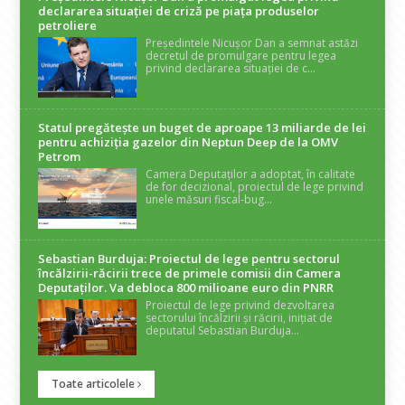
declararea situaţiei de criză pe piaţa produselor
petroliere
Președintele Nicușor Dan a semnat astăzi
decretul de promulgare pentru legea
privind declararea situației de c...
Statul pregătește un buget de aproape 13 miliarde de lei
pentru achiziția gazelor din Neptun Deep de la OMV
Petrom
Camera Deputaților a adoptat, în calitate
de for decizional, proiectul de lege privind
unele măsuri fiscal-bug...
Sebastian Burduja: Proiectul de lege pentru sectorul
încălzirii-răcirii trece de primele comisii din Camera
Deputaților. Va debloca 800 milioane euro din PNRR
Proiectul de lege privind dezvoltarea
sectorului încălzirii și răcirii, inițiat de
deputatul Sebastian Burduja...
Toate articolele