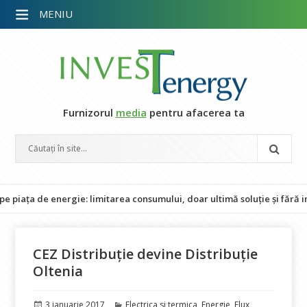
MENIU
Furnizorul
media
pentru afacerea ta
de energie: limitarea consumului, doar ultimă soluție și fără impact 
CEZ Distribuție devine Distribuție
Oltenia
Publicat
Categorii
3 ianuarie 2017
Electrica si termica
,
Energie
,
Flux