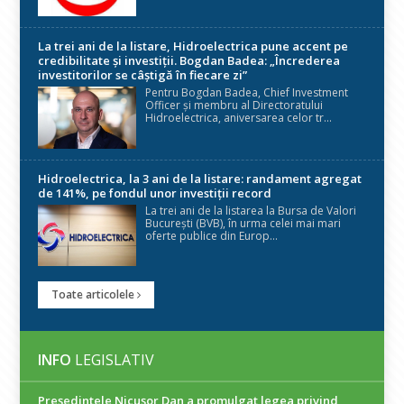
La trei ani de la listare, Hidroelectrica pune accent pe
credibilitate și investiții. Bogdan Badea: „Încrederea
investitorilor se câștigă în fiecare zi”
Pentru Bogdan Badea, Chief Investment
Officer și membru al Directoratului
Hidroelectrica, aniversarea celor tr...
Hidroelectrica, la 3 ani de la listare: randament agregat
de 141%, pe fondul unor investiții record
La trei ani de la listarea la Bursa de Valori
București (BVB), în urma celei mai mari
oferte publice din Europ...
Toate articolele
INFO
LEGISLATIV
Președintele Nicuşor Dan a promulgat legea privind