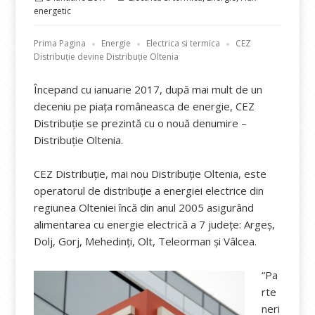
pe
energetic
Prima Pagina
Energie
Electrica si termica
CEZ
Distribuție devine Distribuție Oltenia
Începand cu ianuarie 2017, după mai mult de un
deceniu pe piața româneasca de energie, CEZ
Distribuție se prezintă cu o nouă denumire –
Distribuție Oltenia.
CEZ Distribuție, mai nou Distribuție Oltenia, este
operatorul de distribuție a energiei electrice din
regiunea Olteniei încă din anul 2005 asigurând
alimentarea cu energie electrică a 7 județe: Argeș,
Dolj, Gorj, Mehedinți, Olt, Teleorman și Vâlcea.
“Pa
rte
neri