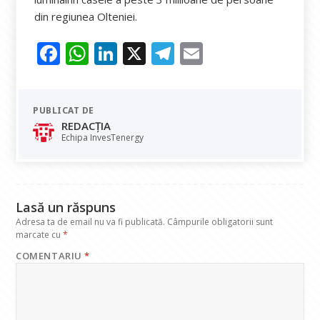
din regiunea Olteniei.
F
W
Li
X
T
E
ac
h
n
el
m
e
at
k
e
ai
PUBLICAT DE
b
s
e
gr
l
REDACȚIA
o
A
dI
a
Echipa InvesTenergy
o
p
n
m
k
p
Lasă un răspuns
Adresa ta de email nu va fi publicată.
Câmpurile obligatorii sunt
marcate cu
*
COMENTARIU
*