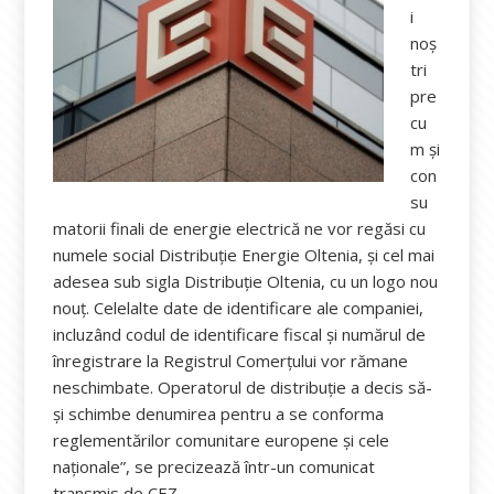
i
noș
tri
pre
cu
m și
con
su
matorii finali de energie electrică ne vor regăsi cu
numele social Distribuție Energie Oltenia, și cel mai
adesea sub sigla Distribuție Oltenia, cu un logo nou
nouț. Celelalte date de identificare ale companiei,
incluzând codul de identificare fiscal și numărul de
înregistrare la Registrul Comerțului vor rămane
neschimbate. Operatorul de distribuție a decis să-
și schimbe denumirea pentru a se conforma
reglementărilor comunitare europene și cele
naționale”, se precizează într-un comunicat
transmis de CEZ.