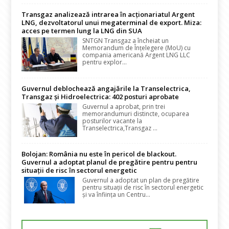
Transgaz analizează intrarea în acționariatul Argent
LNG, dezvoltatorul unui megaterminal de export. Miza:
acces pe termen lung la LNG din SUA
SNTGN Transgaz a încheiat un
Memorandum de Înțelegere (MoU) cu
compania americană Argent LNG LLC
pentru explor...
Guvernul deblochează angajările la Transelectrica,
Transgaz și Hidroelectrica: 402 posturi aprobate
Guvernul a aprobat, prin trei
memorandumuri distincte, ocuparea
posturilor vacante la
Transelectrica,Transgaz ...
Bolojan: România nu este în pericol de blackout.
Guvernul a adoptat planul de pregătire pentru pentru
situații de risc în sectorul energetic
Guvernul a adoptat un plan de pregătire
pentru situații de risc în sectorul energetic
și va înființa un Centru...