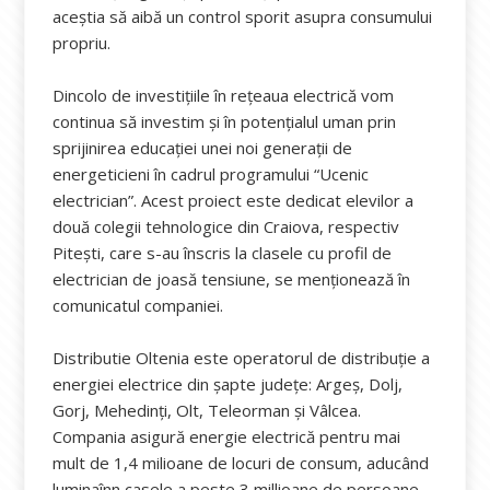
aceștia să aibă un control sporit asupra consumului
propriu.
Dincolo de investițiile în rețeaua electrică vom
continua să investim și în potențialul uman prin
sprijinirea educației unei noi generații de
energeticieni în cadrul programului “Ucenic
electrician”. Acest proiect este dedicat elevilor a
două colegii tehnologice din Craiova, respectiv
Pitești, care s-au înscris la clasele cu profil de
electrician de joasă tensiune, se menționează în
comunicatul companiei.
Distributie Oltenia este operatorul de distribuție a
energiei electrice din șapte județe: Argeș, Dolj,
Gorj, Mehedinți, Olt, Teleorman și Vâlcea.
Compania asigură energie electrică pentru mai
mult de 1,4 milioane de locuri de consum, aducând
luminaînn casele a peste 3 millioane de persoane