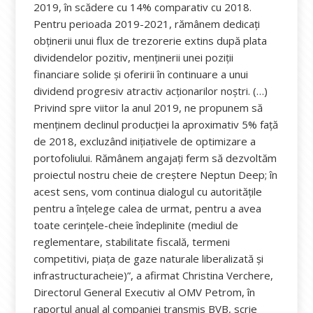
2019, în scădere cu 14% comparativ cu 2018.
Pentru perioada 2019-2021, rămânem dedicați
obținerii unui flux de trezorerie extins după plata
dividendelor pozitiv, menținerii unei poziții
financiare solide și oferirii în continuare a unui
dividend progresiv atractiv acționarilor noștri. (…)
Privind spre viitor la anul 2019, ne propunem să
menținem declinul producției la aproximativ 5% față
de 2018, excluzând inițiativele de optimizare a
portofoliului. Rămânem angajați ferm să dezvoltăm
proiectul nostru cheie de creștere Neptun Deep; în
acest sens, vom continua dialogul cu autoritățile
pentru a înțelege calea de urmat, pentru a avea
toate cerințele-cheie îndeplinite (mediul de
reglementare, stabilitate fiscală, termeni
competitivi, piața de gaze naturale liberalizată și
infrastructuracheie)”, a afirmat Christina Verchere,
Directorul General Executiv al OMV Petrom, în
raportul anual al companiei transmis BVB, scrie