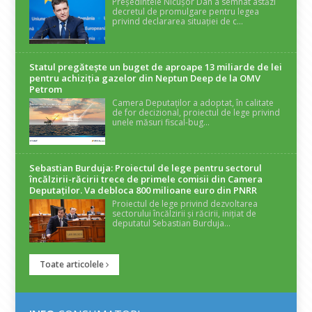
Președintele Nicușor Dan a semnat astăzi
decretul de promulgare pentru legea
privind declararea situației de c...
Statul pregătește un buget de aproape 13 miliarde de lei
pentru achiziția gazelor din Neptun Deep de la OMV
Petrom
Camera Deputaților a adoptat, în calitate
de for decizional, proiectul de lege privind
unele măsuri fiscal-bug...
Sebastian Burduja: Proiectul de lege pentru sectorul
încălzirii-răcirii trece de primele comisii din Camera
Deputaților. Va debloca 800 milioane euro din PNRR
Proiectul de lege privind dezvoltarea
sectorului încălzirii și răcirii, inițiat de
deputatul Sebastian Burduja...
Toate articolele