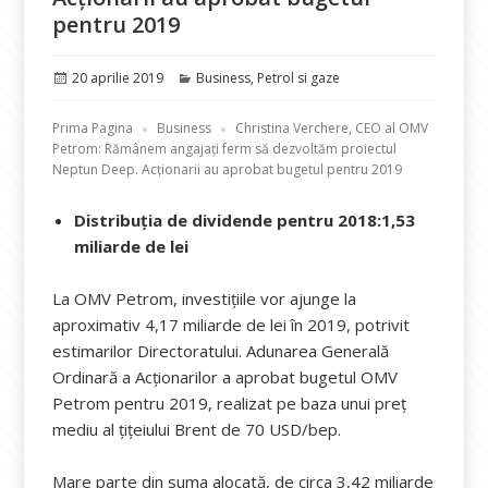
pentru 2019
Publicat
Categorii
20 aprilie 2019
Business
,
Petrol si gaze
pe
Prima Pagina
Business
Christina Verchere, CEO al OMV
Petrom: Rămânem angajați ferm să dezvoltăm proiectul
Neptun Deep. Acționarii au aprobat bugetul pentru 2019
Distribuția de dividende pentru 2018:1,53
miliarde de lei
La OMV Petrom, investițiile vor ajunge la
aproximativ 4,17 miliarde de lei în 2019, potrivit
estimarilor Directoratului. Adunarea Generală
Ordinară a Acționarilor a aprobat bugetul OMV
Petrom pentru 2019, realizat pe baza unui preț
mediu al țițeiului Brent de 70 USD/bep.
Mare parte din suma alocată, de circa 3,42 miliarde