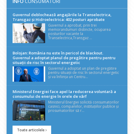
INFO
CONSUMATORI
Guvernul deblochează angajările la Transelectrica,
Transgaz și Hidroelectrica: 402 posturi aprobate
Guvernul a aprobat, prin trei
memorandumuri distincte, ocuparea
posturilor vacante la
Transelectrica,Transgaz ...
Bolojan: România nu este în pericol de blackout.
Guvernul a adoptat planul de pregătire pentru pentru
situații de risc în sectorul energetic
Guvernul a adoptat un plan de pregătire
pentru situații de risc în sectorul energetic
și va înființa un Centru...
Ministerul Energiei face apel la reducerea voluntară a
consumului de energie în orele de vârf
Ministerul Energiei solicită consumatorilor
casnici, companiilor, instituțiilor publice și
prosumatorilor să r...
Toate articolele