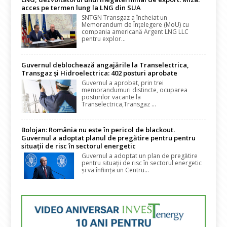
acces pe termen lung la LNG din SUA
SNTGN Transgaz a încheiat un
Memorandum de Înțelegere (MoU) cu
compania americană Argent LNG LLC
pentru explor...
Guvernul deblochează angajările la Transelectrica,
Transgaz și Hidroelectrica: 402 posturi aprobate
Guvernul a aprobat, prin trei
memorandumuri distincte, ocuparea
posturilor vacante la
Transelectrica,Transgaz ...
Bolojan: România nu este în pericol de blackout.
Guvernul a adoptat planul de pregătire pentru pentru
situații de risc în sectorul energetic
Guvernul a adoptat un plan de pregătire
pentru situații de risc în sectorul energetic
și va înființa un Centru...