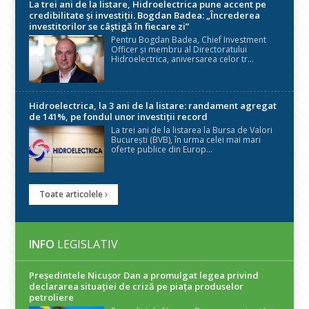
La trei ani de la listare, Hidroelectrica pune accent pe
credibilitate și investiții. Bogdan Badea: „Încrederea
investitorilor se câștigă în fiecare zi”
Pentru Bogdan Badea, Chief Investment
Officer și membru al Directoratului
Hidroelectrica, aniversarea celor tr...
Hidroelectrica, la 3 ani de la listare: randament agregat
de 141%, pe fondul unor investiții record
La trei ani de la listarea la Bursa de Valori
București (BVB), în urma celei mai mari
oferte publice din Europ...
Toate articolele
INFO
LEGISLATIV
Președintele Nicuşor Dan a promulgat legea privind
declararea situaţiei de criză pe piaţa produselor
petroliere