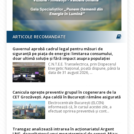
ARTICOLE RECOMANDATE
Guvernul aprobă cadrul legal pentru măsuri de
siguranță pe piața de energie: limitarea consumului,
doar ultimă soluție și fără impact asupra populației
C.N.T.E.E. Transelectrica, prin Dispecerul
Energetic Național, poată dispune, până la
data de 31 august 2026, ...
Canicula oprește preventiv grupul în cogenerare de la
CET Grozăvești. Apa caldă în București rămâne asigurată
Electrocentrale București (ELCEN)
informează că, în cursul acestei zile, a
efectuat oprirea preventivă și cont...
Transgaz analizează intrarea în acționariatul Argent
LNG, dezvoltatorul unui megaterminal de export. Miza: