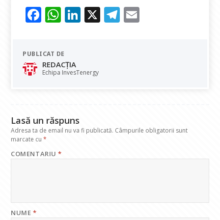
F
W
Li
X
T
E
ac
h
n
el
m
e
at
k
e
ai
PUBLICAT DE
b
s
e
gr
l
REDACȚIA
o
A
dI
a
Echipa InvesTenergy
o
p
n
m
k
p
Lasă un răspuns
Adresa ta de email nu va fi publicată.
Câmpurile obligatorii sunt
marcate cu
*
COMENTARIU
*
NUME
*