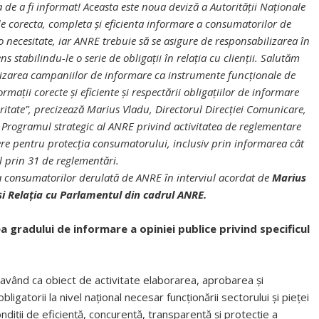
de a fi informat! Aceasta este noua deviză a Autorităţii Naţionale
e corecta, completa şi eficienta informare a consumatorilor de
o necesitate, iar ANRE trebuie să se asigure de responsabilizarea în
 stabilindu-le o serie de obligaţii în relaţia cu clienţii. Salutăm
tilizarea campaniilor de informare ca instrumente funcţionale de
mații corecte și eficiente și respectării obligațiilor de informare
ritate”, precizează Marius Vladu, Directorul Direcției Comunicare,
 Programul strategic al ANRE privind activitatea de reglementare
dere pentru protecția consumatorului, inclusiv prin informarea cât
l prin 31 de reglementări.
 consumatorilor derulată de ANRE în interviul acordat de
Marius
şi Relaţia cu Parlamentul din cadrul ANRE.
 gradului de informare a opiniei publice privind specificul
având ca obiect de activitate elaborarea, aprobarea şi
igatorii la nivel naţional necesar funcţionării sectorului şi pieţei
ondiţii de eficienţă, concurenţă, transparenţă şi protecţie a