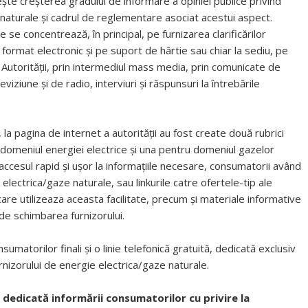
vește creşterea gradului de informare a opiniei publice privind
 naturale și cadrul de reglementare asociat acestui aspect.
se concentrează, în principal, pe furnizarea clarificărilor
în format electronic şi pe suport de hârtie sau chiar la sediu, pe
Autorităţii, prin intermediul mass media, prin comunicate de
iziune şi de radio, interviuri şi răspunsuri la întrebările
 la pagina de internet a autorității au fost create două rubrici
u domeniul energiei electrice și una pentru domeniul gazelor
 accesul rapid şi uşor la informaţiile necesare, consumatorii având
 electrica/gaze naturale, sau linkurile catre ofertele-tip ale
 care utilizeaza aceasta facilitate, precum și materiale informative
 de schimbarea furnizorului.
matorilor finali și o linie telefonică gratuită, dedicată exclusiv
rnizorului de energie electrica/gaze naturale.
, dedicată informării consumatorilor cu privire la