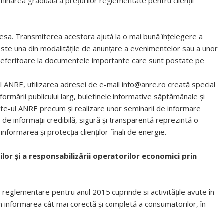
liminarea graduală a preţurilor reglementate pentru clienții
esa. Transmiterea acestora ajută la o mai bună înţelegere a
a este una din modalităţile de anunţare a evenimentelor sau a unor
referitoare la documentele importante care sunt postate pe
l ANRE, utilizarea adresei de e-mail info@anre.ro creată special
informării publicului larg, buletinele informative săptămânale şi
site-ul ANRE precum şi realizare unor seminarii de informare
de informaţii credibilă, sigură şi transparentă reprezintă o
formarea şi protecţia clienţilor finali de energie.
or şi a responsabilizării operatorilor economici prin
 reglementare pentru anul 2015 cuprinde si activitățile avute în
n informarea cât mai corectă și completă a consumatorilor, în