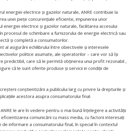
rul energiei electrice şi gazelor naturale, ANRE contribuie la
area unei pieţe concurenţiale eficiente, impunerea unor
l energiei electrice şi gazelor naturale, facilitarea accesului
e în procesul de schimbare a furnizorului de energie electrică sau
rectă şi completă a consumatorilor.
al asigurării echilibrului între obiectivele şi interesele
ectivelor politice asumate, ale operatorilor – care vor să îşi
predictibil, care să le permită obţinerea unui profit rezonabil ,
ure că le sunt oferite produse şi servicii in condiţii de
terii conștientizării a publicului larg cu privire la drepturile și
plicațiile acestora asupra consumatorului final.
ANRE le are în vedere pentru o mai bună înţelegere a activităţii
ficientizarea comunicării cu mass media, cu factorii interesaţi
 de informare a consumatorului final, în special în contextul