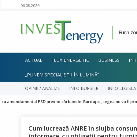
06.08.2026
Furnizo
ACTUAL
FLUX ENERGETIC
BUSINESS
INT
„PUNEM SPECIALIȘTII ÎN LUMINĂ”
OPINII / ANALIZE
INFO BURSIER
INFO LEGISLA
entul PSD privind cărbunele. Burduja: „Legea nu va fi promulgată și 
Cum lucrează ANRE în slujba consum
informare, cu obligaţii pentru furni