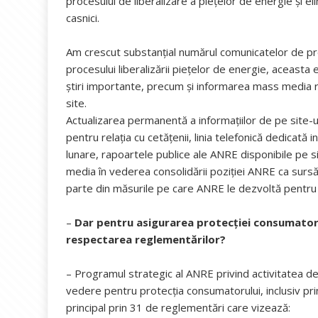
procesului de liberalizare a piețelor de energie și e
casnici.
Am crescut substanţial numărul comunicatelor de pr
procesului liberalizării pieţelor de energie, aceast
ştiri importante, precum şi informarea mass media 
site.
Actualizarea permanentă a informaţiilor de pe site-u
pentru relaţia cu cetăţenii, linia telefonică dedicată 
lunare, rapoartele publice ale ANRE disponibile pe 
media în vederea consolidării poziţiei ANRE ca sursă 
parte din măsurile pe care ANRE le dezvoltă pentru in
–
Dar pentru asigurarea protecţiei consumatoril
respectarea reglementărilor?
– Programul strategic al ANRE privind activitatea de
vedere pentru protecția consumatorului, inclusiv pri
principal prin 31 de reglementări care vizează: