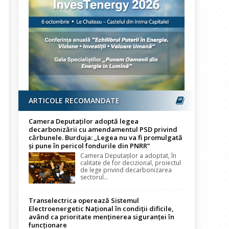
ARTICOLE RECOMANDATE
Camera Deputaților adoptă legea
decarbonizării cu amendamentul PSD privind
cărbunele. Burduja: „Legea nu va fi promulgată
și pune în pericol fondurile din PNRR”
Camera Deputaților a adoptat, în
calitate de for decizional, proiectul
de lege privind decarbonizarea
sectorul...
Transelectrica operează Sistemul
Electroenergetic Național în condiții dificile,
având ca prioritate menținerea siguranței în
funcționare