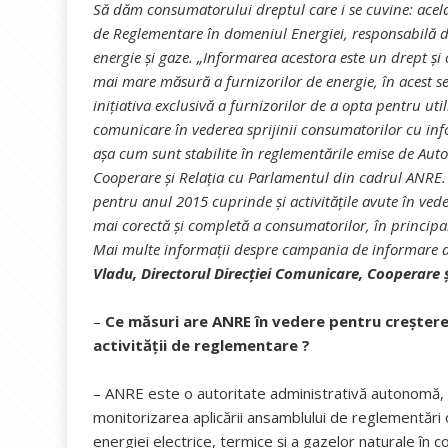
Să dăm consumatorului dreptul care i se cuvine: acela 
de Reglementare în domeniul Energiei, responsabilă d
energie şi gaze. „Informarea acestora este un drept şi 
mai mare măsură a furnizorilor de energie, în acest sens
inițiativa exclusivă a furnizorilor de a opta pentru u
comunicare în vederea sprijinii consumatorilor cu infor
așa cum sunt stabilite în reglementările emise de Auto
Cooperare şi Relaţia cu Parlamentul din cadrul ANRE.
pentru anul 2015 cuprinde şi activitățile avute în ve
mai corectă și completă a consumatorilor, în principa
Mai multe informaţii despre campania de informare a
Vladu, Directorul Direcției Comunicare, Cooperare 
–
Ce măsuri are ANRE în vedere pentru creşterea
activităţii de reglementare ?
– ANRE este o autoritate administrativă autonomă, 
monitorizarea aplicării ansamblului de reglementări obl
energiei electrice, termice şi a gazelor naturale în c