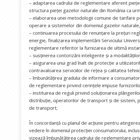
– adaptarea cadrului de reglementare aferent pieței 
structura pieței gazelor naturale din România ca urma
– elaborarea unei metodologii comune de tarifare pen
operare a sistemelor din domeniul gazelor naturale
– continuarea procesului de renunțare la prețuri r
energie, finalizarea implementării Serviciului Univers
reglementare referitor la furnizarea de ultimă instan
– susținerea contorizării inteligente și a modalitățilo
– asigurarea unui grad înalt de protecție a utilizatori
contravaloarea serviciilor de rețea și calitatea tehni
– îmbunătățirea gradului de informare a consumatoril
de reglementare privind cerințele impuse furnizorilo
– instituirea de reguli privind soluționarea plângeril
distribuție, operatorilor de transport și de sistem,
de transport;
În concordanță cu planul de acțiune pentru atingerea
vedere în domeniul protecției consumatorului, inclus
vizează îmbunătățirea cadrului de reglementare privi