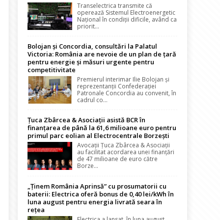
Transelectrica transmite că
operează Sistemul Electroenergetic
Național în condiții dificile, având ca
priorit...
Bolojan și Concordia, consultări la Palatul
Victoria: România are nevoie de un plan de țară
pentru energie și măsuri urgente pentru
competitivitate
Premierul interimar Ilie Bolojan și
reprezentanții Confederației
Patronale Concordia au convenit, în
cadrul co...
Țuca Zbârcea & Asociații asistă BCR în
finanțarea de până la 61,6 milioane euro pentru
primul parc eolian al Electrocentrale Borzești
Avocații Țuca Zbârcea & Asociații
au facilitat acordarea unei finanțări
de 47 milioane de euro către
Borze...
„Ținem România Aprinsă” cu prosumatorii cu
baterii: Electrica oferă bonus de 0,40 lei/kWh în
luna august pentru energia livrată seara în
rețea
Electrica a lansat, în luna august,