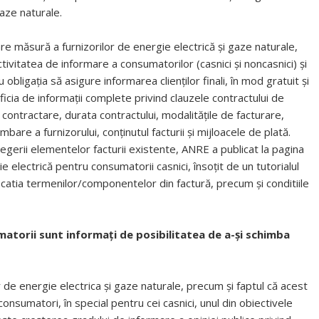
aze naturale.
re măsură a furnizorilor de energie electrică şi gaze naturale,
ctivitatea de informare a consumatorilor (casnici şi noncasnici) şi
u obligaţia să asigure informarea clienţilor finali, în mod gratuit şi
ficia de informaţii complete privind clauzele contractului de
e contractare, durata contractului, modalităţile de facturare,
re a furnizorului, conţinutul facturii şi mijloacele de plată.
legerii elementelor facturii existente, ANRE a publicat la pagina
ie electrică pentru consumatorii casnici, însoțit de un tutorialul
ficatia termenilor/componentelor din factură, precum și conditiile
matorii sunt informați de posibilitatea de a-și schimba
 de energie electrica şi gaze naturale, precum și faptul că acest
nsumatori, în special pentru cei casnici, unul din obiectivele