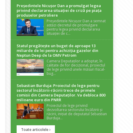
Președintele Nicuşor Dan a promulgat legea
privind declararea situaţiei de criză pe piaţa
produselor petroliere
Președintele Nicușor Dan a semnat
astăzi decretul de promulgare
pentru legea privind declararea
situației de c...
Statul pregătește un buget de aproape 13
miliarde de lei pentru achiziția gazelor din
Neptun Deep de la OMV Petrom
Camera Deputaților a adoptat, în
calitate de for decizional, proiectul
de lege privind unele măsuri fiscal-
bug...
Sebastian Burduja: Proiectul de lege pentru
sectorul încălzirii-răcirii trece de primele
comisii din Camera Deputaților. Va debloca 800
milioane euro din PNRR
Proiectul de lege privind
dezvoltarea sectorului încălzirii și
răcirii, inițiat de deputatul Sebastian
Burduja...
Toate articolele