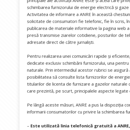
principale ale activității ANRE este și acela care pri
schimbarea furnizorului de energie electrică și gaze
Activitatea de informare a ANRE în această chestiune 
solicitate de consumatori fie telefonic, fie în scris, 
publicarea de materiale informative la pagina web a 
presă transmise ziarelor cotidiene, posturilor de telev
adresate direct de către jurnalişti.
Pentru realizarea unei comunicări rapide și eficiente,
dedicate exclusiv schimbării furnizorului, una pentr
naturale. Prin intermediul acestor rubrici se asigură
posibilitatea să consulte lista furnizorilor de energie
titularilor de licenta de furnizare a gazelor naturale
care prezintă, pe scurt, principalele aspecte legate
Pe lângă aceste măsuri, ANRE a pus la dispoziţia consu
informarii consumatorilor cu privire la schimbarea fu
–
Este utilizată linia telefonică gratuită a ANRE