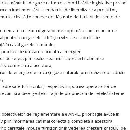
cu amănuntul de gaze naturale la modificările legislative privind
re a implementării calendarului de liberalizare a prețurilor,
tru activitățile conexe desfășurate de titularii de licențe de
,
eglementate corelat cu gestionarea optimă a consumurilor de
al pentru energie electrică și revizuirea cadrului de
ță în cazul gazelor naturale,
r practice de utilizare eficientă a energiei,
lor de rețea, prin realizarea unui raport echitabil între
că și comercială a acestora,
or de energie electrică și gaze naturale prin revizuirea cadrului
r,
or adresate furnizorilor, respectiv împotriva operatorilor de
 precum și a divergențelor față de proprietarii de rețele/sisteme
 obiectivelor de reglementare ale ANRE, prioritățile avute în
iv prin informarea cât mai corectă și completă a acestora,
nd cerințele impuse furnizorilor în vederea creșterii gradului de