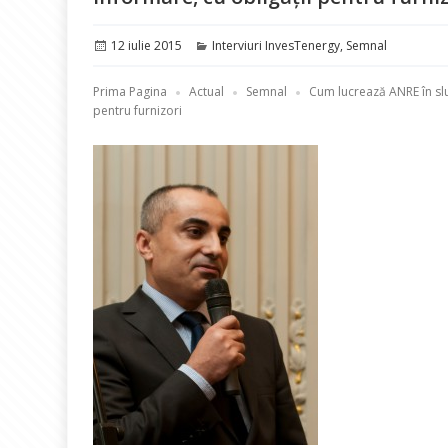
Publicat
Categorii
12 iulie 2015
Interviuri InvesTenergy
,
Semnal
pe
Prima Pagina
Actual
Semnal
Cum lucrează ANRE în sl
pentru furnizori