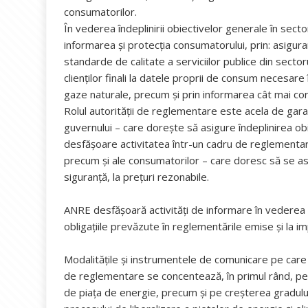
consumatorilor.
În vederea îndeplinirii obiectivelor generale în secto
informarea şi protecţia consumatorului, prin: asigur
standarde de calitate a serviciilor publice din sectoru
clienţilor finali la datele proprii de consum necesar
gaze naturale, precum şi prin informarea cât mai co
Rolul autorităţii de reglementare este acela de garant 
guvernului – care doreşte să asigure îndeplinirea obi
desfăşoare activitatea într-un cadru de reglementare 
precum și ale consumatorilor – care doresc să se asig
siguranţă, la preţuri rezonabile.
ANRE desfăşoară activităţi de informare în vederea creș
obligațiile prevăzute în reglementările emise și la im
Modalităţile şi instrumentele de comunicare pe care 
de reglementare se concentează, în primul rând, pe e
de piaţa de energie, precum și pe creşterea gradului