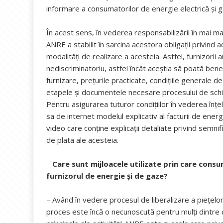
informare a consumatorilor de energie electrică și g
În acest sens, în vederea responsabilizării în mai ma
ANRE a stabilit în sarcina acestora obligaţii privind a
modalităţi de realizare a acesteia. Astfel, furnizorii a
nediscriminatoriu, astfel încât aceştia să poată bene
furnizare, preţurile practicate, condiţiile generale d
etapele şi documentele necesare procesului de schimba
Pentru asigurarea tuturor condițiilor în vederea înțe
sa de internet modelul explicativ al facturii de energ
video care conține explicații detaliate privind semni
de plata ale acesteia.
–
Care sunt mijloacele utilizate prin care consu
furnizorul de energie și de gaze?
– Având în vedere procesul de liberalizare a pieţelor
proces este încă o necunoscută pentru mulţi dintre co