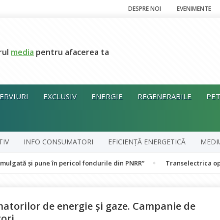
DESPRE NOI
EVENIMENTE
rul
media
pentru afacerea ta
ERVIURI
EXCLUSIV
ENERGIE
REGENERABILE
PET
TIV
INFO CONSUMATORI
EFICIENȚĂ ENERGETICĂ
MEDI
pune în pericol fondurile din PNRR”
Transelectrica operează Sist
atorilor de energie şi gaze. Campanie de
zori