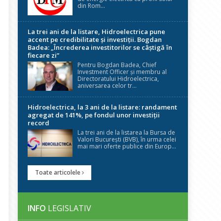
din Rom...
La trei ani de la listare, Hidroelectrica pune
accent pe credibilitate și investiții. Bogdan
Badea: „Încrederea investitorilor se câștigă în
fiecare zi”
Pentru Bogdan Badea, Chief
Investment Officer și membru al
Directoratului Hidroelectrica,
aniversarea celor tr...
Hidroelectrica, la 3 ani de la listare: randament
agregat de 141%, pe fondul unor investiții
record
La trei ani de la listarea la Bursa de
Valori București (BVB), în urma celei
mai mari oferte publice din Europ...
Toate articolele
INFO
LEGISLATIV