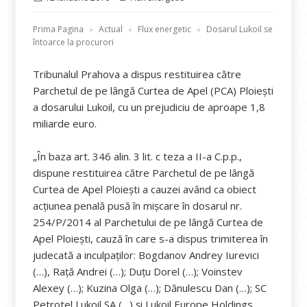
pe
Prima Pagina
Actual
Flux energetic
Dosarul Lukoil se
întoarce la procurori
Tribunalul Prahova a dispus restituirea către
Parchetul de pe lângă Curtea de Apel (PCA) Ploieşti
a dosarului Lukoil, cu un prejudiciu de aproape 1,8
miliarde euro.
„În baza art. 346 alin. 3 lit. c teza a II-a C.p.p.,
dispune restituirea către Parchetul de pe lângă
Curtea de Apel Ploieşti a cauzei având ca obiect
acţiunea penală pusă în mişcare în dosarul nr.
254/P/2014 al Parchetului de pe lângă Curtea de
Apel Ploieşti, cauză în care s-a dispus trimiterea în
judecată a inculpaţilor: Bogdanov Andrey Iurevici
(…), Raţă Andrei (…); Duţu Dorel (…); Voinstev
Alexey (…); Kuzina Olga (…); Dănulescu Dan (…); SC
Petrotel Lukoil SA (…) şi Lukoil Europe Holdings