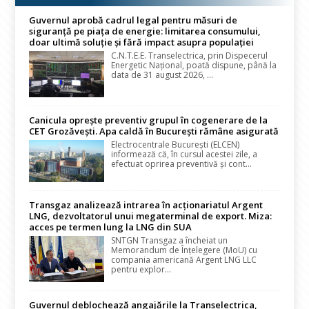
Guvernul aprobă cadrul legal pentru măsuri de
siguranță pe piața de energie: limitarea consumului,
doar ultimă soluție și fără impact asupra populației
C.N.T.E.E. Transelectrica, prin Dispecerul
Energetic Național, poată dispune, până la
data de 31 august 2026, ...
Canicula oprește preventiv grupul în cogenerare de la
CET Grozăvești. Apa caldă în București rămâne asigurată
Electrocentrale București (ELCEN)
informează că, în cursul acestei zile, a
efectuat oprirea preventivă și cont...
Transgaz analizează intrarea în acționariatul Argent
LNG, dezvoltatorul unui megaterminal de export. Miza:
acces pe termen lung la LNG din SUA
SNTGN Transgaz a încheiat un
Memorandum de Înțelegere (MoU) cu
compania americană Argent LNG LLC
pentru explor...
Guvernul deblochează angajările la Transelectrica,