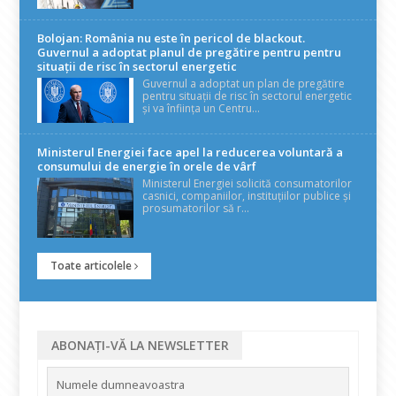
Bolojan: România nu este în pericol de blackout.
Guvernul a adoptat planul de pregătire pentru pentru
situații de risc în sectorul energetic
Guvernul a adoptat un plan de pregătire
pentru situații de risc în sectorul energetic
și va înființa un Centru...
Ministerul Energiei face apel la reducerea voluntară a
consumului de energie în orele de vârf
Ministerul Energiei solicită consumatorilor
casnici, companiilor, instituțiilor publice și
prosumatorilor să r...
Toate articolele
ABONAȚI-VĂ LA NEWSLETTER