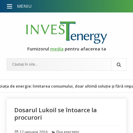
MENIU
Furnizorul
media
pentru afacerea ta
 energie: limitarea consumului, doar ultimă soluție și fără impact asu
Dosarul Lukoil se întoarce la
procurori
Publicat
Categorii
12 ianuarie 2016
Flux energetic