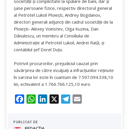
societăţii şi complicitate la spălare de bani, dar şi
şase persoane fizice, respectiv directorul general
al Petrotel Lukoil Ploieşti, Andrey Bogdanov,
directori generali adjuncţi din cadrul societăţii de la
Ploieşti- Alexey Voinstev, Olga Kuzina, Dan
Dănulescu, un membru al Consiliului de
Administraţie al Petrotel Lukoil, Andrei Raţă, şi
contabilul şef Dorel Duţu.
Potrivit procurorilor, prejudiciul cauzat prin
săvârşirea de către inculpaţi a infracţiunilor reţinute
în sarcina lor este în cuantum de 7.597.094.338,10
lei, echivalent a 1.766.766.125,10 euro.
F
W
Li
X
T
E
ac
h
n
el
m
e
at
k
e
ai
PUBLICAT DE
b
s
e
gr
l
REDACȚIA