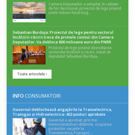
Camera Deputaților a adoptat, în calitate
de for decizional, proiectul de lege privind
unele măsuri fiscal-bug...
Sebastian Burduja: Proiectul de lege pentru sectorul
încălzirii-răcirii trece de primele comisii din Camera
Deputaților. Va debloca 800 milioane euro din PNRR
Proiectul de lege privind dezvoltarea
sectorului încălzirii și răcirii, inițiat de
deputatul Sebastian Burduja...
Toate articolele
INFO
CONSUMATORI
Guvernul deblochează angajările la Transelectrica,
Transgaz și Hidroelectrica: 402 posturi aprobate
Guvernul a aprobat, prin trei
memorandumuri distincte, ocuparea
posturilor vacante la
Transelectrica,Transgaz ...