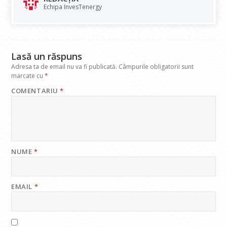
o
A
dI
a
Echipa InvesTenergy
o
p
n
m
k
p
Lasă un răspuns
Adresa ta de email nu va fi publicată.
Câmpurile obligatorii sunt
marcate cu
*
COMENTARIU
*
NUME
*
EMAIL
*